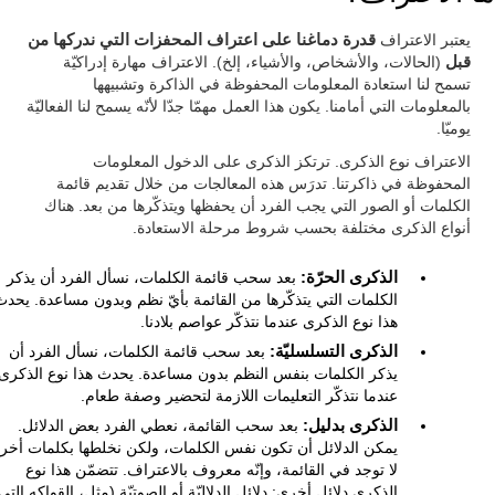
يعتبر الاعتراف
قدرة دماغنا على اعتراف المحفزات التي ندركها من
قبل
(الحالات، والأشخاص، والأشياء، إلخ). الاعتراف مهارة إدراكيّة
تسمح لنا استعادة المعلومات المحفوظة في الذاكرة وتشبيهها
بالمعلومات التي أمامنا. يكون هذا العمل مهمّا جدّا لأنّه يسمح لنا الفعاليّة
يوميّا.
الاعتراف نوع الذكرى. ترتكز الذكرى على الدخول المعلومات
المحفوظة في ذاكرتنا. تدرَس هذه المعالجات من خلال تقديم قائمة
الكلمات أو الصور التي يجب الفرد أن يحفظها ويتذكّرها من بعد. هناك
أنواع الذكرى مختلفة بحسب شروط مرحلة الاستعادة.
الذكرى الحرّة:
بعد سحب قائمة الكلمات، نسأل الفرد أن يذكر
الكلمات التي يتذكّرها من القائمة بأيّ نظم وبدون مساعدة. يحدث
هذا نوع الذكرى عندما نتذكّر عواصم بلادنا.
الذكرى التسلسليّة:
بعد سحب قائمة الكلمات، نسأل الفرد أن
يذكر الكلمات بنفس النظم بدون مساعدة. يحدث هذا نوع الذكرى
عندما نتذكّر التعليمات اللازمة لتحضير وصفة طعام.
الذكرى بدليل:
بعد سحب القائمة، نعطي الفرد بعض الدلائل.
يمكن الدلائل أن تكون نفس الكلمات، ولكن نخلطها بكلمات أخر
لا توجد في القائمة، وإنّه معروف بالاعتراف. تتضمّن هذا نوع
الذكرى دلائل أخرى: دلائل الدلاليّة أو الصوتيّة (مثل، القواكه التي