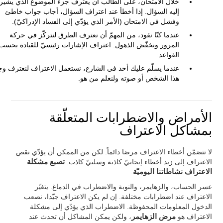
خلال الامتحان، على الطالب أن يعترف جزء الموضوع الذي يشير
إليه السؤال. إذا أخطأ عند اعتراف السؤال، أجاب جواب خاطئ
وفشل في الامتحان (الأمر الذي يؤدّي إلى الفساد الإدراكيّ).
عندما كنّا نقود، من المهمّ أن نعترف الطرق لنتركّز في حركة
المرور ونخفّض الذهول. اعتراف الإشارات رئيسيّ للقيادة بحسب
القواعد.
عندما يسلّم عليك أحد في الشارع، نستعمل الاعتراف لنعترف وج
هذا الشخص أو صوته ولنعلم من هو.
الأمراض والاضطرابات المتعلّقة
بمشاكل الاعتراف
لا تتضمّن أخطاء الاعتراف مرضا دائماً. لكن من الممكن أن يؤدّي نقص
الاعتراف إلى زيد أخطاء إيجابيّ كاذبة وسلبيّ كاذب.
تصبع مشكلة
الاعتراف نشاطاتنا اليوميّة
.
عسر الحساب، والزهايمر، والنوبة والاضطراب في الدماغ. يتغيّر
الاعتراف عند اضطرابات مختلفة. إن لم يكن الاعتراف جيّدا، نصعب
الدخول المعلومات المحفوظة. الاضطراب الذي يؤدّي إلى مشكلة
الاعتراف هو
مرض الزهايمر
، ولكن يمكن المشاكل أن تحدث عند