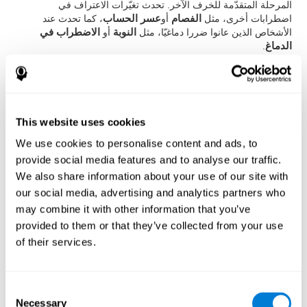
المرحلة المتقدّمة للخرف الآخر. تحدث تغيّرات الاعتراف في
اضطرابات أخرى، مثل
الفصام
أو
عسر الحساب
، كما تحدث عند
الأشخاص الذين عانوا ضررا دماغيّا، مثل
النوبة
أو
الاضطراب في
الدماغ
.
كيف نقايس ونقيّم الاعتراف؟
يسمح لنا الاعتراف إجراء الأعمال اليوميّة بسهولة وفعّال. يساعد تقييم
This website uses cookies
قدرتنا على الاعتراف على حياتنا اليوميّة، مثل
المجال الأكاديميّ
(علينا
أن نعرف الطالب الذي لديه مشاكل لاعتراف الموضوع)،
المجال
We use cookies to personalise content and ads, to
الطبيّ
(علينا أن نعرف المرض الذي لديه مشاكل لاعتراف دوائه أو
provide social media features and to analyse our traffic.
الأمكنة أوالأقرباء), أو
المجال المهنيّ
(علينا أن نعرف إذا كان العامل
We also share information about your use of our site with
قادرا على اعتراف المادّة العمليّة أو الزبائن).
our social media, advertising and analytics partners who
من خلال
تقييم عصبي-نفسي كامل
يمكننا قياس المهارات
may combine it with other information that you’ve
المعرفية المختلفة، مثل الاعتراف
. إنّ الاختبار الذي يقدّمه
كوجنيفيت
provided to them or that they’ve collected from your use
لتقييم الاعتراف يعتمد على الاختبارات الكلاسيكية Continuous
of their services.
Performance Test (CPT), el Test of Memory Malingering
(TOMM), la Hooper Visual Organisation Task (VOT) وVariables
of Attention (TOVA). إضافة إلى الاعتراف، يقيس الاختبار زمن
الكمون، والذاكرة العاملة، والفحص البصري والإدراك المكاني.
Consent
Necessary
Selection