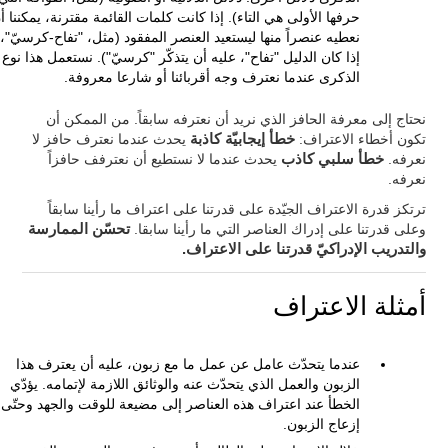
حرفها الأولى هي التاء). إذا كانت كلمات القائمة مقترنة، يمكننا أ
نعطيه عنصراً منها ليستعيد العنصر المفقود (مثل، "تفاح-كرسيّ"،
إذا كان الدليل "تفاح"، عليه أن يتذكّر "كرسيّ"). نستعمل هذا نوع
الذكرى عندما نعترف وجه أقربائنا أو شارعا معروفة.
نحتاج إلى معرفة الحافز الذي نريد أن نعترفه سابقاً. من الممكن أن
تكون أخطاء الاعتراف:
خطأ إيجابيّة كاذبة
يحدث عندما نعترف حافز لا
نعرفه.
خطأ سلبي كاذب
يحدث عندما لا نستطيع أن نعترفف حافزاً
نعرفه.
ترتكز قدرة الاعتراف الجيّدة على قدرتنا على اعتراف ما رأينا سابقاً
وعلى قدرتنا على إدراك العناصر التي ما رأينا سابقا.
تحسّن الممارسة
والتدريب الإدراكيّ قدرتنا على الاعتراف.
أمثلة الاعتراف
عندما يتحدّث عامل عن عمل ما مع زبون، عليه أن يعترف هذا
الزبون والعمل الذي يتحدّث عنه والوثائق اللازمة لإتمامه. يؤدّي
الخطأ عند اعتراف هذه العناصر إلى مضيعة للوقت والجهد وحتّى
إزعاج الزبون.