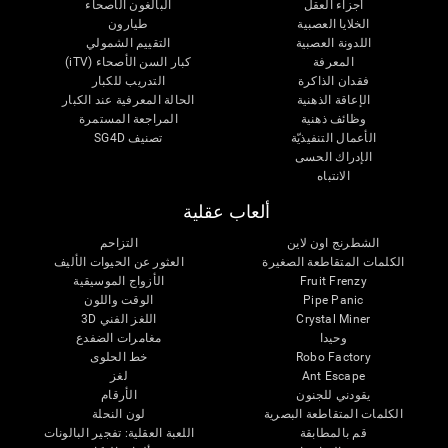
أجزاء العقل
البالغون الأصحاء
الخلايا العصبية
طيارون
اللدونة العصبية
التقييم الشمولي
المعرفة
كبار السن الأصحاء (iTV)
فقدان الذاكرة
التدريب للكبار
الإعاقة الذهنية
الحالة المعرفية عند الكبار
وظائف ذهنية
المراجعة المستمرة
الأعمال التنفيذيّة
تصنيف SG4D
الإدراك الحسى
الانتباه
ألعاب عقلية
الشطرنج اون لاين
التزاحم
الكلمات المتقاطعة الصغيرة
العثور عن الحيوات الأليف
Fruit Frenzy
الأزواج الموسيقية
Pipe Panic
الوقت واللون
Crystal Miner
اللغز الفني 3D
وحيدا
مغامرات الضفدع
Robo Factory
خط الحلوى
Ant Escape
لغز
يقودني للجنون
الأرقام
الكلمات المتقاطعة البصرية
لون النحلة
قم بالمطابقة
اللعبة العقلية: تفجير البالونات