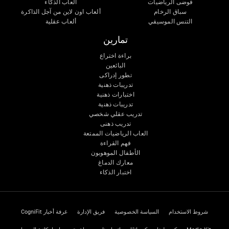
فوضى الرياضيات
ألعاب الذكاء
سباق الرخام
ألعاب اون لاين من آجل الذاكرة
التنس الموسيقي
ألعاب عقلية
تمارين
براءة اختراع
البائعين
تطور إدراكى
تدريبات ذهنية
اختبارات ذهنية
تدريبات ذهنية
تدريب عقلي شخصي
تدريب ذهنى
العاب الرياضيات الممتعة
فهم القراءة
الأطفال الموهوبون
معارك الدماغ
اختبار الذكاء
شروط الاستخدام
السياسة الخصوصية
فريق الإدارة
غرفة أخبار CogniFit