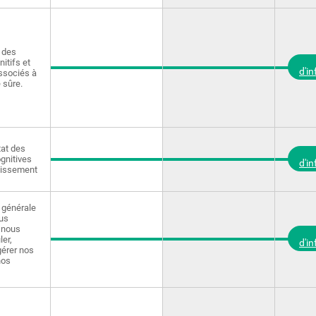
 des
itifs et
d'i
ssociés à
 sûre.
tat des
gnitives
d'i
llissement
 générale
us
i nous
ler,
d'i
gérer nos
nos