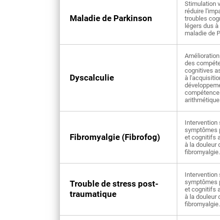
Stimulation 
réduire l'imp
Maladie de Parkinson
troubles cogn
légers dus à 
maladie de P
Amélioration 
des compét
cognitives a
Dyscalculie
à l'acquisitio
développeme
compétence
arithmétique
Intervention 
symptômes 
Fibromyalgie (Fibrofog)
et cognitifs
à la douleur 
fibromyalgie.
Intervention 
symptômes 
Trouble de stress post-
et cognitifs
traumatique
à la douleur 
fibromyalgie.