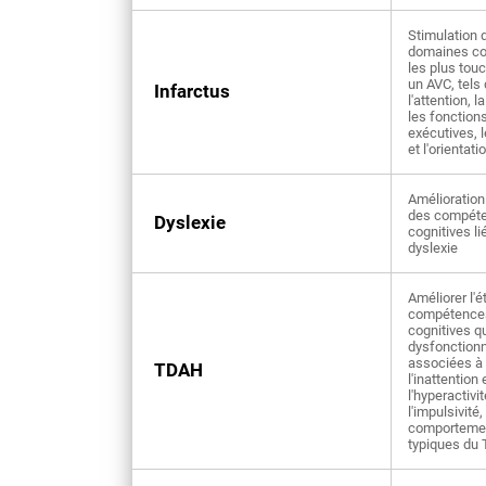
Stimulation 
domaines co
les plus tou
un AVC, tels
Infarctus
l'attention, 
les fonction
exécutives, 
et l'orientati
Amélioration 
des compét
Dyslexie
cognitives li
dyslexie
Améliorer l'é
compétence
cognitives q
dysfonctionn
associées à
TDAH
l'inattention 
l'hyperactivi
l'impulsivité,
comporteme
typiques du