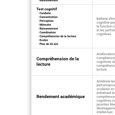
· Raisonnement
Test cognitif
· Conduite
· Concentration
Batterie d'év
· Perception
cognitive po
· Mémoire
la fonction c
· Raisonnement
et les perfo
· Coordination
cognitives
· Compréhension de la lecture
· Ecoles
· Plus de 65 ans
Amélioration
compétence
Compréhension de la
cognitives d
lecture
compréhensi
lecture.
Améliorer le
performanc
scolaires en
entraînant le
Rendement académique
compétence
cognitives s
jacentes lié
développem
intellectuel.