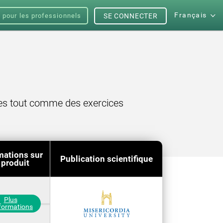
Français
s pour les professionnels
SE CONNECTER
ales tout comme des exercices
mations sur
Publication scientifique
 produit
Plus
nformations