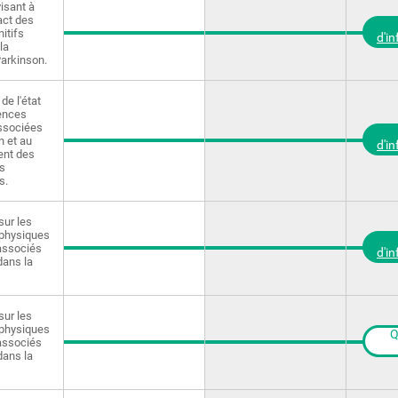
visant à
act des
itifs
d'i
la
arkinson.
de l'état
ences
ssociées
n et au
d'i
nt des
s
s.
sur les
physiques
 associés
d'i
dans la
sur les
physiques
Q
 associés
dans la