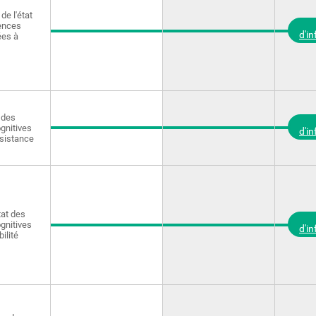
de l'état
ences
d'i
ées à
 des
gnitives
d'i
rsistance
tat des
gnitives
d'i
bilité