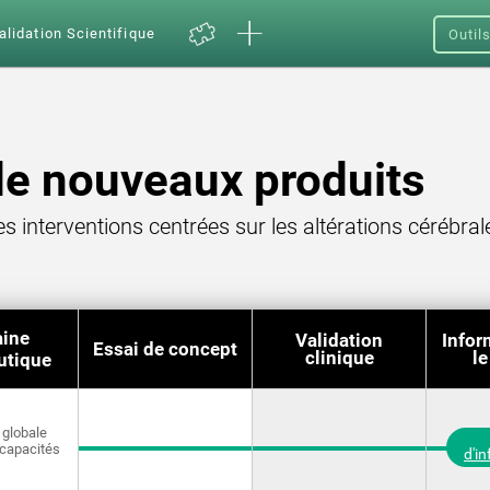
alidation Scientifique
Outil
e nouveaux produits
s interventions centrées sur les altérations cérébr
ine
Validation
Infor
Essai de concept
clinique
le
utique
 globale
 capacités
d'i