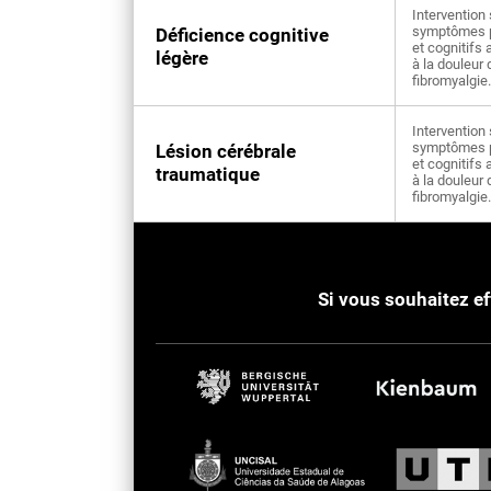
Intervention 
symptômes 
Déficience cognitive
et cognitifs
légère
à la douleur 
fibromyalgie.
Intervention 
symptômes 
Lésion cérébrale
et cognitifs
traumatique
à la douleur 
fibromyalgie.
Si vous souhaitez e