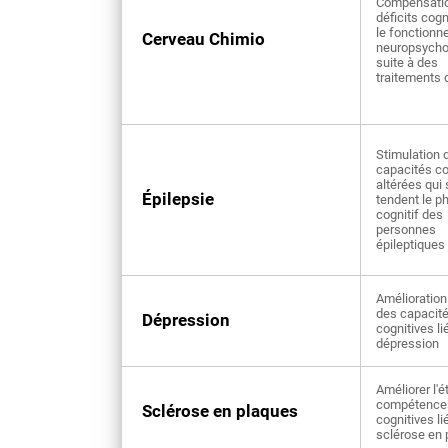
Compensati
déficits cogn
le fonction
Cerveau Chimio
neuropsycho
suite à des
traitements 
Stimulation 
capacités co
altérées qui
Épilepsie
tendent le p
cognitif des
personnes
épileptiques
Amélioration 
des capacit
Dépression
cognitives li
dépression
Améliorer l'é
compétence
Sclérose en plaques
cognitives li
sclérose en 