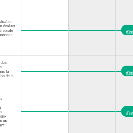
aluation
ur évaluer
érébrale
d'i
rmances
 des
s
ans la
d'i
on de la
s
es
s
s
d'i
ous-
es au
ent