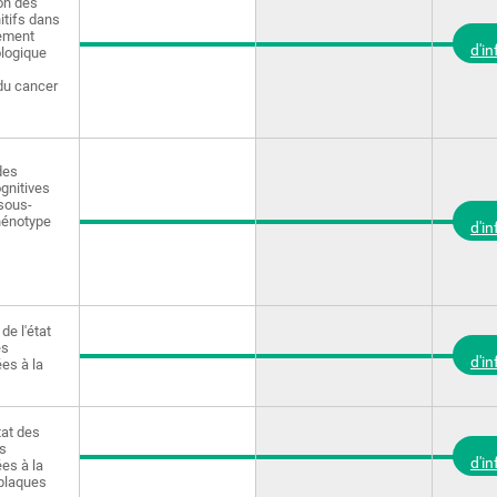
on des
itifs dans
nement
d'i
logique
du cancer
des
gnitives
 sous-
hénotype
d'i
de l'état
és
d'i
ées à la
tat des
s
d'i
ées à la
plaques