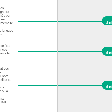
des
gnitifs
chés par
 que
d'i
la mémoire,
s
le langage
on.
de l'état
ences
d'i
ées à la
tat des
s
ui sont
elles et
d'i
et à
té ou à
nts
 TDAH.