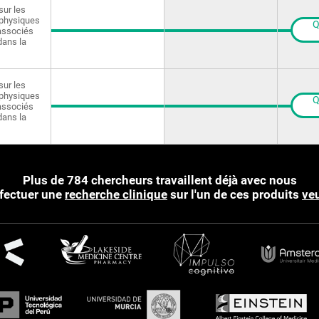
sur les
physiques
Q
 associés
dans la
sur les
physiques
Q
 associés
dans la
Plus de 784 chercheurs travaillent déjà avec nous
ffectuer une
recherche clinique
sur l'un de ces produits
veu