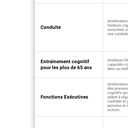
Amélioration
facteurs cogn
Conduite
sensoriels a
une conduite
Améliorer l'é
Entraînement cognitif
capacités co
pour les plus de 65 ans
liées au viei
Amélioration
des process
cognitifs qu
Fonctions Exécutives
aident à régu
contrôler et 
pensées et 
actions.