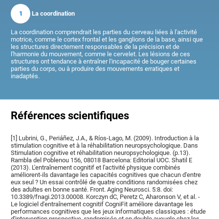
1
La coordination
La coordination comprendrait les parties du cerveau liées à l'activité
motrice, comme le cortex frontal et les ganglions de la base, ainsi que
les structures directement responsables de la précision et de
l'harmonie du mouvement, comme le cervelet. Les lésions de ces
structures ont tendance à entraîner l'incapacité de bouger certaines
parties du corps, ou à produire des mouvements erratiques et
inadaptés.
Références scientifiques
[1] Lubrini, G., Periáñez, J.A., & Ríos-Lago, M. (2009). Introduction à la
stimulation cognitive et à la réhabilitation neuropsychologique. Dans
Stimulation cognitive et réhabilitation neuropsychologique. (p.13).
Rambla del Poblenou 156, 08018 Barcelona: Editorial UOC. Shatil E
(2013). L'entraînement cognitif et l'activité physique combinés
améliorent-ils davantage les capacités cognitives que chacun d'entre
eux seul ? Un essai contrôlé de quatre conditions randomisées chez
des adultes en bonne santé. Front. Aging Neurosci. 5:8. doi:
10.3389/fnagi.2013.00008. Korczyn dC, Peretz C, Aharonson V, et al. -
Le logiciel d'entraînement cognitif CogniFit améliore davantage les
performances cognitives que les jeux informatiques classiques : étude
d'intervention prospective, randomisée et en double aveugle chez les