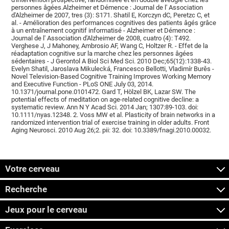
personnes âgées.Alzheimer et Démence : Journal de l' Association
d'Alzheimer de 2007, tres (3): S171. Shatil E, Korczyn dC, Peretzc C, et
al. - Amélioration des performances cognitives des patients âgés grâce
à un entraînement cognitif informatisé - Alzheimer et Démence :
Journal de l' Association d'Alzheimer de 2008, cuatro (4): T492.
Verghese J, J Mahoney, Ambrosio AF, Wang C, Holtzer R. - Effet de la
réadaptation cognitive sur la marche chez les personnes âgées
sédentaires - J Gerontol A Biol Sci Med Sci. 2010 Dec;65(12):1338-43.
Evelyn Shatil, Jaroslava Mikulecká, Francesco Bellotti, Vladimír Burěs -
Novel Television-Based Cognitive Training Improves Working Memory
and Executive Function - PLoS ONE July 03, 2014.
10.1371/journal.pone.0101472. Gard T, Hölzel BK, Lazar SW. The
potential effects of meditation on age-related cognitive decline: a
systematic review. Ann N Y Acad Sci. 2014 Jan; 1307:89-103. doi:
10.1111/nyas.12348. 2. Voss MW et al. Plasticity of brain networks in a
randomized intervention trial of exercise training in older adults. Front
Aging Neurosci. 2010 Aug 26;2. pii: 32. doi: 10.3389/fnagi.2010.00032.
Votre cerveau
Recherche
Jeux pour le cerveau