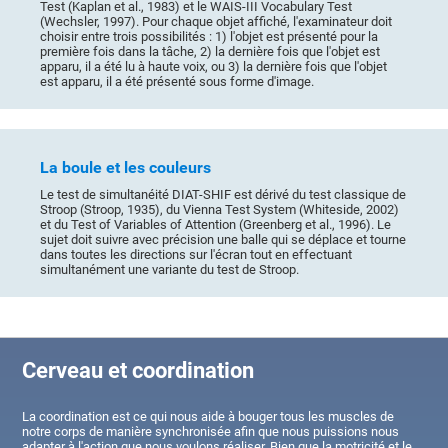
Test (Kaplan et al., 1983) et le WAIS-III Vocabulary Test
(Wechsler, 1997). Pour chaque objet affiché, l'examinateur doit
choisir entre trois possibilités : 1) l'objet est présenté pour la
première fois dans la tâche, 2) la dernière fois que l'objet est
apparu, il a été lu à haute voix, ou 3) la dernière fois que l'objet
est apparu, il a été présenté sous forme d'image.
La boule et les couleurs
Le test de simultanéité DIAT-SHIF est dérivé du test classique de
Stroop (Stroop, 1935), du Vienna Test System (Whiteside, 2002)
et du Test of Variables of Attention (Greenberg et al., 1996). Le
sujet doit suivre avec précision une balle qui se déplace et tourne
dans toutes les directions sur l'écran tout en effectuant
simultanément une variante du test de Stroop.
Cerveau et coordination
La coordination est ce qui nous aide à bouger tous les muscles de
notre corps de manière synchronisée afin que nous puissions nous
adapter à l'action que nous voulons réaliser. Bien que la motricité et le