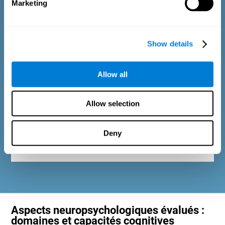
Marketing
Critères de diagnostic chez les adultes et les
personnes âgées
Show details
Il consiste en une série de questions auxquelles il est facile de
Allow all
répondre et qui peuvent être complétées par le professionnel
responsable de l'évaluation ou par la personne qui passe le test
d'évaluation cognitive générale. Le questionnaire comprend des
questions sur les domaines suivants : le bien-être physique (être
Allow selection
en bonne forme, sans affection), le bien-être psychologique (un
bon état de nos processus cognitifs et émotionnels) et le bien-
être social (maintenir des relations saines et riches avec les
Deny
personnes qui nous entourent). Les questions appartenant à
chaque domaine sont adaptées aux routines et aux activités des
adultes ou des personnes âgées.
Aspects neuropsychologiques évalués :
domaines et capacités cognitives