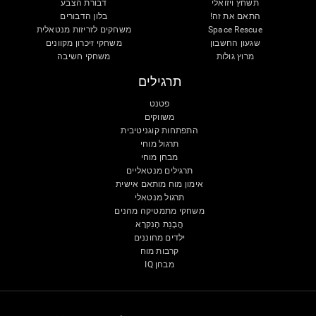
תשחץ ויזואלי
דבורת הצבע
התאם את זה!
בלון הדבורים
Space Rescue
משחקים לזריזות מנטאלית
שגעון החשבון
משחקי זיכרון מקוונים
מרוץ גולות
משחקי חשיבה
תרגילים
פטנט
משווקים
התפתחות קוגניטיבית
תרגול מוחי
מבחן מוחי
תרגילים מנטאליים
אימון מוח מותאם אישית
תרגול מנטאלי
משחקי מתמטיקה מהנים
הֲבָנַת הָנִקרָא
ילדים מחוננים
קרבות מוח
מבחן IQ