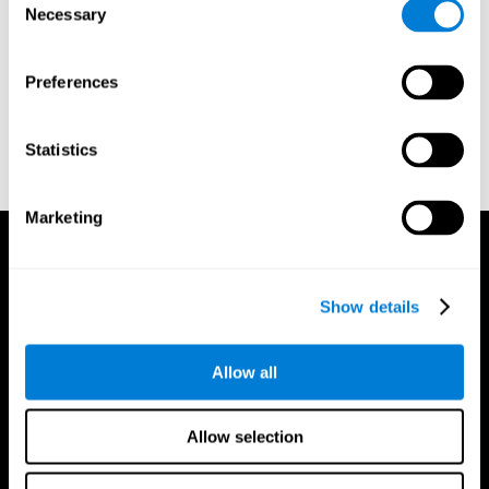
Necessary
Selection
Greenberg, L. M., Kindschi, C. L., & Corman, C. L. (1996).
TOVA test of variables of attention: clinical guide. St. Paul, MN:
TOVA Research Foundation.
Preferences
Stroop, J. R (1935). Studies of interference in serial verbal
reactions. Journal of experimental psychology, 18(6), 643.
Statistics
Whiteside A., A synopsis of the Vienna Test System: A computer
aided psychological diagnosis. JOPED, 2002, 5 (1), 41–50.
Marketing
Show details
Allow all
Allow selection