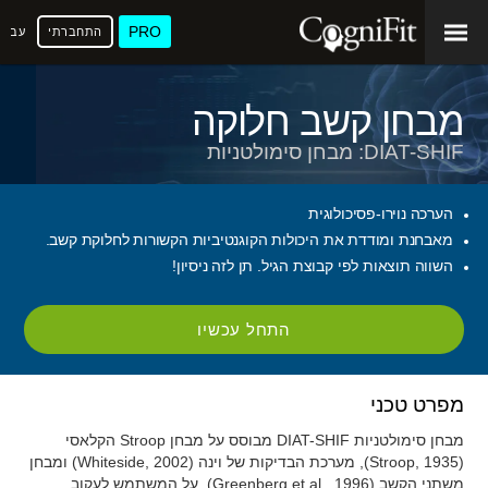
PRO
התחברתי
עברי
מבחן קשב חלוקה
DIAT-SHIF: מבחן סימולטניות
הערכה נוירו-פסיכולוגית
מאבחנת ומודדת את היכולות הקוגנטיביות הקשורות לחלוקת קשב.
השווה תוצאות לפי קבוצת הגיל. תן לזה ניסיון!
התחל עכשיו
מפרט טכני
מבחן סימולטניות DIAT-SHIF מבוסס על מבחן Stroop הקלאסי
(Stroop, 1935), מערכת הבדיקות של וינה (Whiteside, 2002) ומבחן
משתני הקשב (Greenberg et al., 1996). על המשתמש לעקוב