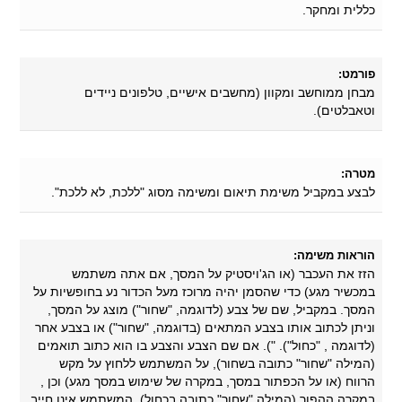
כללית ומחקר.
פורמט:
מבחן ממוחשב ומקוון (מחשבים אישיים, טלפונים ניידים
וטאבלטים).
מטרה:
לבצע במקביל משימת תיאום ומשימה מסוג "ללכת, לא ללכת".
הוראות משימה:
הזז את העכבר (או הג'ויסטיק על המסך, אם אתה משתמש
במכשיר מגע) כדי שהסמן יהיה מרוכז מעל הכדור נע בחופשיות על
המסך. במקביל, שם של צבע (לדוגמה, "שחור") מוצג על המסך,
וניתן לכתוב אותו בצבע המתאים (בדוגמה, "שחור") או בצבע אחר
(לדוגמה , "כחול"). "). אם שם הצבע והצבע בו הוא כתוב תואמים
(המילה "שחור" כתובה בשחור), על המשתמש ללחוץ על מקש
הרווח (או על הכפתור במסך, במקרה של שימוש במסך מגע) וכן ,
במקרה ההפוך (המילה "שחור" כתובה בכחול), המשתמש אינו חייב