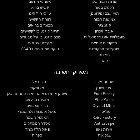
אודות המוח שלך
משחקי מחשב
חלקים במוח
קשיש בריא
תאי עצב (נוירונים)
טייסי חיל הים
גמישות המוח
רווחת הקשיש
קוגניציה
מבוגרים בריאים
אובדן זיכרון
תרגול קוגנטיבי לקשישים
מוגבלויות אינטלקטואליות
מצב קוגנטיבי של מבוגרים
תפקודים מוחיים
סקירה שיטתית
פונקציות תפקודיות
טוקסונומיה מסוג SG4D
תפיסה
קשב
משחקי חשיבה
שחמט מקוון
טניס מלודי
מיני תשבץ
מקושקש
Fruit Frenzy
משחק מוח: מצא את חיית המחמד שלך
Pipe Panic
מנגינה בבלאגן
Crystal Miner
מרוץ הצבעים
סוליטייר
פאזל אומנות תלת ממדי
Robo Factory
המקפץ השמח
Ant Escape
מסדר הממתקים
אורות נאון
פאזל תלת ממדי
שגע אותי
ספרות