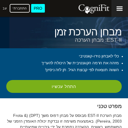
PRO
התחברתי
עברי
מבחן הערכת זמן
EST-II: מבחן הערכה
כלי לאבחון נוירו-קוגנטיבי
מזהה את הרמה הקוגנטיבית של היכולת להעריך
השווה תוצאות לפי קבוצת הגיל. תן לזה ניסיון!
התחל עכשיו
מפרט טכני
מבחן הערכת EST-II מבוסס על מבחן דפוס משך (DPT) (Frota &
Pereira, 2003). באמצעות משימה זו נבדקת יכולת האומדן הזמני של
המשתמש. ראשית, ההערכה נתמכת על ידי גירויים שמיעתיים