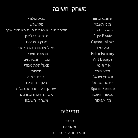
משחקי חשיבה
שחמט מקוון
טניס מלודי
מיני תשבץ
מקושקש
Fruit Frenzy
משחק מוח: מצא את חיית המחמד שלך
Pipe Panic
מנגינה בבלאגן
Crystal Miner
מרוץ הצבעים
סוליטייר
פאזל אומנות תלת ממדי
Robo Factory
המקפץ השמח
Ant Escape
מסדר הממתקים
אורות נאון
פאזל תלת ממדי
שגע אותי
ספרות
תשחץ ויזואלי
דבורת הצבע
התאם את זה!
בלון הדבורים
Space Rescue
משחקים לזריזות מנטאלית
שגעון החשבון
משחקי זיכרון מקוונים
מרוץ גולות
משחקי חשיבה
תרגילים
פטנט
משווקים
התפתחות קוגניטיבית