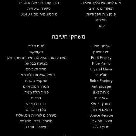
מוגבלויות אינטלקטואליות
מצב קוגנטיבי של מבוגרים
תפקודים מוחיים
סקירה שיטתית
פונקציות תפקודיות
טוקסונומיה מסוג SG4D
תפיסה
קשב
משחקי חשיבה
שחמט מקוון
טניס מלודי
מיני תשבץ
מקושקש
Fruit Frenzy
משחק מוח: מצא את חיית המחמד שלך
Pipe Panic
מנגינה בבלאגן
Crystal Miner
מרוץ הצבעים
סוליטייר
פאזל אומנות תלת ממדי
Robo Factory
המקפץ השמח
Ant Escape
מסדר הממתקים
אורות נאון
פאזל תלת ממדי
שגע אותי
ספרות
תשחץ ויזואלי
דבורת הצבע
התאם את זה!
בלון הדבורים
Space Rescue
משחקים לזריזות מנטאלית
שגעון החשבון
משחקי זיכרון מקוונים
מרוץ גולות
משחקי חשיבה