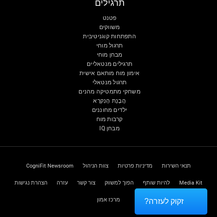
תרגילים
פטנט
משווקים
התפתחות קוגניטיבית
תרגול מוחי
מבחן מוחי
תרגילים מנטאליים
אימון מוח מותאם אישית
תרגול מנטאלי
משחקי מתמטיקה מהנים
הֲבָנַת הָנִקרָא
ילדים מחוננים
קרבות מוח
מבחן IQ
תנאי השירות
מדיניות פרטיות
צוות הניהול
CogniFit Newsroom
Media Kit
להיות שותף
הפוך למשווק
צור קשר
עזרה
הצהרת נגישות
מרכז אמון
זקוק לעזרה?