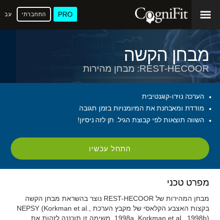
PRO
התחברתי
עברי
מבחן הקשה
REST-HECOOR: מבחן מהירות
הערכה נוירו-קוגנטיבית
מודדת ומאבחנת את המיומנויות בזמן תגובה
השווה תוצאות לפי קבוצת הגיל. תן לזה ניסיון!
התחל עכשיו
מפרט טכני
מבחן המהירות של REST-HECOOR נוצר בהשראת מבחן הקשה
בקצות האצבע הקלאסי של מקבץ הערכת NEPSY (Korkman et al.,
1998a, Korkman et al., 1998b). משימה זו תוכננה לזהות את