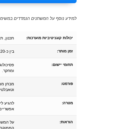
למידע נוסף על המשתנים הנמדדים במשימה
יכולות קוגניטיביות מוערכות:
תכנון, ת
זמן מותר:
בין כ-50-120 שניות.
תחומי יישום:
פסיכולוגי
ומחקר.
פורמט:
מבחן ממו
וטאבלטים
מטרה:
להגיע לי
אפשריים
הוראות:
על המשת
הממוקם ת