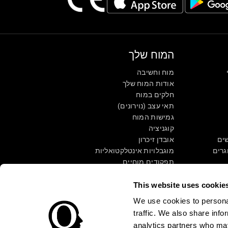
המוח שלך
מוח וחשיבה
אודות המוח שלך
חלקים במוח
תאי עצב (נוירונים)
גמישות המוח
קוגניציה
שים
אובדן זיכרון
גרים
מוגבלויות אינטלקטואליות
תפקודים מוחיים
פונקציות תפקודיות
תפיסה
This website uses cookie
קשב
We use cookies to personal
traffic. We also share info
analytics partners who may