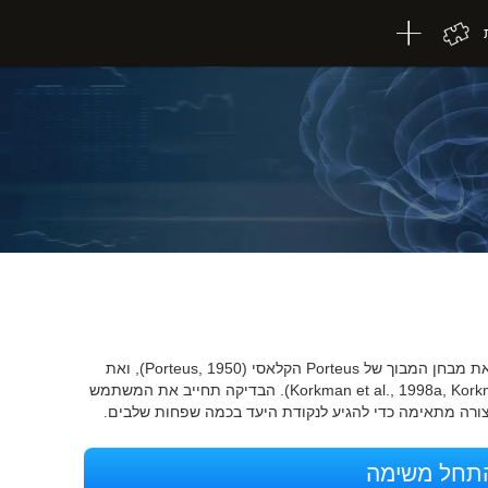
מבחן התכנות VIPER-PLAN לקח כאסמכתא את מבחן המבוך של Porteus הקלאסי (Porteus, 1950), ואת
מציאת המסלול (NEPSY) (Korkman et al., 1998a, Korkman et al., 1998b). הבדיקה תחייב את המשתמש
צורה מתאימה כדי להגיע לנקודת היעד בכמה שפחות שלבים.
תחל משימה