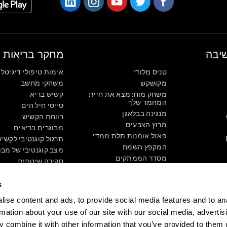
יבה
מחקר בריאות
טניס מלודי
אימות טיפולי דיגיטלי
מקושקש
משחקי מחשב
משחק מוח: מצא את חיית
קשיש בריא
המחמד שלך
טייסי חיל הים
מנגינה בבלאגן
רווחת הקשיש
מרוץ הצבעים
מבוגרים בריאים
פאזל אומנות תלת ממדי
תרגול קוגנטיבי לקשי
המקפץ השמח
מצב קוגנטיבי של מבו
מסדר הממתקים
סקירה שיטתית
פאזל תלת ממדי
טוקסונומיה מסוג SG4D
ספרות
s
דבורת הצבע
ise content and ads, to provide social media features and to an
בלון הדבורים
rmation about your use of our site with our social media, advertis
משחקים לזריזות מנטאלית
 combine it with other information that you’ve provided to them o
משחקי זיכרון מקוונים