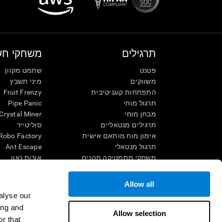
תרגילים
משחקי חש
פטנט
שחמט מקוון
משווקים
מיני תשבץ
התפתחות קוגניטיבית
Fruit Frenzy
תרגול מוחי
Pipe Panic
מבחן מוחי
Crystal Miner
תרגילים מנטאליים
סוליטייר
אימון מוח מותאם אישית
Robo Factory
תרגול מנטאלי
Ant Escape
משחקי מתמטיקה מהנים
אורות נאון
הֲבָנַת הָנִקרָא
שגע אותי
ילדים מחוננים
תשחץ ויזואלי
Allow all
קרבות מוח
התאם את זה!
alyse our
מבחן IQ
Space Rescue
ing and
שגעון החשבון
Allow selection
r that