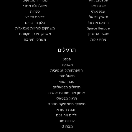
Ant Escape
מסדר הממתקים
אורות נאון
פאזל תלת ממדי
שגע אותי
ספרות
תשחץ ויזואלי
דבורת הצבע
התאם את זה!
בלון הדבורים
Space Rescue
משחקים לזריזות מנטאלית
שגעון החשבון
משחקי זיכרון מקוונים
מרוץ גולות
משחקי חשיבה
תרגילים
פטנט
משווקים
התפתחות קוגניטיבית
תרגול מוחי
מבחן מוחי
תרגילים מנטאליים
אימון מוח מותאם אישית
תרגול מנטאלי
משחקי מתמטיקה מהנים
הֲבָנַת הָנִקרָא
ילדים מחוננים
קרבות מוח
מבחן IQ