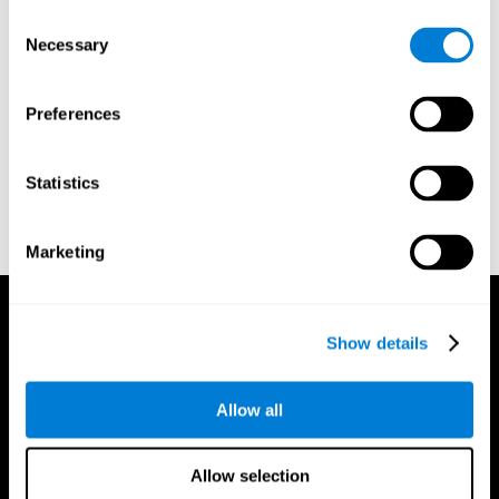
Crabb, D. P., Fitzke, F. W., Hitchings, R. A., & Viswanathan, A.
Consent
C. (2004). A practical approach to measuring the visual field
Necessary
Selection
component of fitness to drive. British journal of ophthalmology,
88(9), 1191-1196.
Edwards, J. D., Vance, D. E., Wadley, V. G., Cissell, G. M.,
Preferences
Roenker, D. L., & Ball, K. K. (2005). Reliability and validity of
useful field of view test scores as administered by personal
computer. Journal of clinical and experimental
Statistics
neuropsychology, 27(5), 529-543.
Marketing
Show details
Allow all
Allow selection