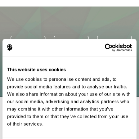
This website uses cookies
We use cookies to personalise content and ads, to
provide social media features and to analyse our traffic.
We also share information about your use of our site with
our social media, advertising and analytics partners who
סימוכין
may combine it with other information that you’ve
Tsotsos, L. E., Roggeveen, A. B., Sekuler, A. B., Vrkljan, B. H., &
provided to them or that they’ve collected from your use
Bennett, P. J. (2010). The effects of practice in a useful field of
of their services.
view task on driving performance. Journal of Vision, 10(7), 152-
152.