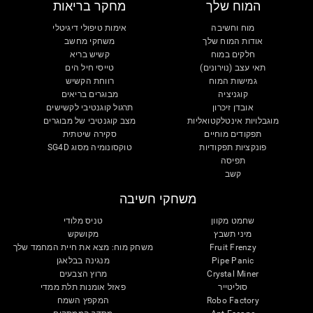
המוח שלך
מחקר בריאות
מוח וחשיבה
אימות טיפולי דיגיטלי
אודות המוח שלך
משחקי מחשב
חלקים במוח
קשיש בריא
תאי עצב (נוירונים)
טייסי חיל הים
גמישות המוח
רווחת הקשיש
קוגניציה
מבוגרים בריאים
אובדן זיכרון
תרגול קוגנטיבי לקשישים
מוגבלויות אינטלקטואליות
מצב קוגנטיבי של מבוגרים
תפקודים מוחיים
סקירה שיטתית
פונקציות תפקודיות
טוקסונומיה מסוג SG4D
תפיסה
קשב
משחקי חשיבה
שחמט מקוון
טניס מלודי
מיני תשבץ
מקושקש
Fruit Frenzy
משחק מוח: מצא את חיית המחמד שלך
Pipe Panic
מנגינה בבלאגן
Crystal Miner
מרוץ הצבעים
סוליטייר
פאזל אומנות תלת ממדי
Robo Factory
המקפץ השמח