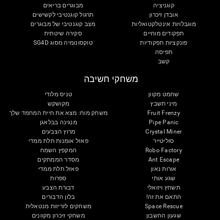
קוגניציה
מבוגרים בריאים
אובדן זיכרון
תרגול קוגנטיבי לקשישים
מוגבלויות אינטלקטואליות
מצב קוגנטיבי של מבוגרים
תפקודים מוחיים
סקירה שיטתית
פונקציות תפקודיות
טוקסונומיה מסוג SG4D
תפיסה
קשב
משחקי חשיבה
שחמט מקוון
טניס מלודי
מיני תשבץ
מקושקש
Fruit Frenzy
משחק מוח: מצא את חיית המחמד שלך
Pipe Panic
מנגינה בבלאגן
Crystal Miner
מרוץ הצבעים
סוליטייר
פאזל אומנות תלת ממדי
Robo Factory
המקפץ השמח
Ant Escape
מסדר הממתקים
אורות נאון
פאזל תלת ממדי
שגע אותי
ספרות
תשחץ ויזואלי
דבורת הצבע
התאם את זה!
בלון הדבורים
Space Rescue
משחקים לזריזות מנטאלית
שגעון החשבון
משחקי זיכרון מקוונים