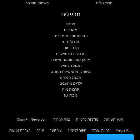
מרוץ גולות
משחקי חשיבה
תרגילים
פטנט
משווקים
התפתחות קוגניטיבית
תרגול מוחי
מבחן מוחי
תרגילים מנטאליים
אימון מוח מותאם אישית
תרגול מנטאלי
משחקי מתמטיקה מהנים
הֲבָנַת הָנִקרָא
ילדים מחוננים
קרבות מוח
מבחן IQ
תנאי השירות
מדיניות פרטיות
צוות הניהול
CogniFit Newsroom
Media Kit
להיות שותף
הפוך למשווק
צור קשר
עזרה
הצהרת נגישות