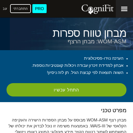
PRO
התחברתי
עברי
מבחן טווח ספרות
WOM-ASM: מבחן הרצף
הערכה נוירו-פסיכולוגית
אבחון למדידת זיכרון עבודה ויכולות קוגנטיביות נוספות.
השווה תוצאות לפי קבוצת הגיל. תן לזה ניסיון!
התחל עכשיו
מפרט טכני
מבחן רצף WOM-ASM מבוסס על מבחן הספרות הישירה והעקיפה
הקלאסי של WAIS-III. באמצעות משימה זו נוכל לבדוק את יכולתו של
המשתמש לשמור בטווח הקצר מידע פונולוגי המוצג באופן ויזואלי.