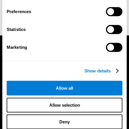
- Third edition administration and scoring manual. San Antonio,
TX: Psychological Corporation.
Preferences
Wechsler, D. (1945). A standardized memory scale for clinical
use. The Journal of Psychology: Interdisciplinary and Applied,
19(1), 87-95.
Statistics
Marketing
Show details
Allow all
Allow selection
Deny