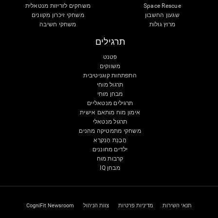
Space Rescue
משחקים לזריזות מנטאלית
שגעון החשבון
משחקי זיכרון מקוונים
מרוץ גולות
משחקי חשיבה
תרגילים
פטנט
משווקים
התפתחות קוגניטיבית
תרגול מוחי
מבחן מוחי
תרגילים מנטאליים
אימון מוח מותאם אישית
תרגול מנטאלי
משחקי מתמטיקה מהנים
הֲבָנַת הָנִקרָא
ילדים מחוננים
קרבות מוח
מבחן IQ
תנאי השירות
מדיניות פרטיות
צוות הניהול
CogniFit Newsroom