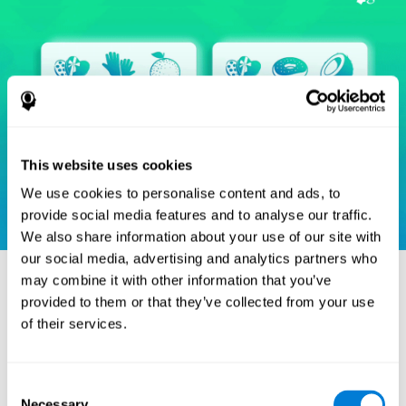
This website uses cookies
We use cookies to personalise content and ads, to
provide social media features and to analyse our traffic.
We also share information about your use of our site with
our social media, advertising and analytics partners who
may combine it with other information that you’ve
provided to them or that they’ve collected from your use
סימוכין
of their services.
Heaton, R. K. (1981). A manual for the Wisconsin card sorting
test. Western Psychological Services.
Consent
Raven, J. C. (1936). Mental tests used in genetic studies: The
Necessary