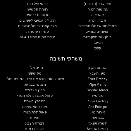
תאי עצב (נוירונים)
טייסי חיל הים
גמישות המוח
רווחת הקשיש
קוגניציה
מבוגרים בריאים
אובדן זיכרון
תרגול קוגנטיבי לקשישים
מוגבלויות אינטלקטואליות
מצב קוגנטיבי של מבוגרים
תפקודים מוחיים
סקירה שיטתית
פונקציות תפקודיות
טוקסונומיה מסוג SG4D
תפיסה
קשב
משחקי חשיבה
שחמט מקוון
טניס מלודי
מיני תשבץ
מקושקש
Fruit Frenzy
משחק מוח: מצא את חיית המחמד שלך
Pipe Panic
מנגינה בבלאגן
Crystal Miner
מרוץ הצבעים
סוליטייר
פאזל אומנות תלת ממדי
Robo Factory
המקפץ השמח
Ant Escape
מסדר הממתקים
אורות נאון
פאזל תלת ממדי
שגע אותי
ספרות
תשחץ ויזואלי
דבורת הצבע
התאם את זה!
בלון הדבורים