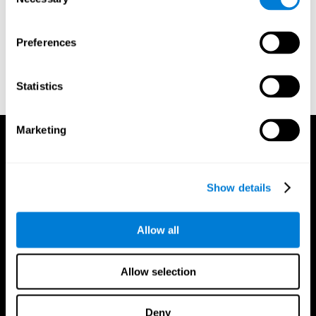
Selection
performance of related individuals on tests mainly educative
and mainly reproductive. MSc Thesis, University of London.
Preferences
Wechsler, D. (1997). WAIS-III: Wechsler Adult Intelligence Scale
- Third edition administration and scoring manual. San Antonio,
TX: Psychological Corporation.
Statistics
אין טקסט מקורי
Marketing
Show details
Allow all
Allow selection
Deny