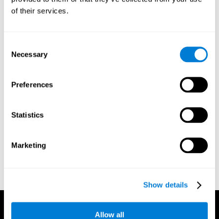
of their services.
1. שאלון מוטיבציה והעדפות:
התלמיד יענה על מספר שאלות על
מה הוא אוהב ואינו אוהב. מוטיבציה היא הגורם המרכזי הדוחף
ללמידה, לכן חשוב להבין את המוטיבציה של התלמיד ביחס לסביבה
Consent
אקדמית.
Necessary
Selection
2. הערכה קוגנטיבית:
סה"כ נמדדים 23 תחומים קוגנטיביים
באמצעות המשחקים המקוונים, המחולקים לתחומים הבאים: הנמקה,
קשב, זיכרון, קורדינציה ותפיסה.
Preferences
3. דו"ח אוטומטי:
המידע אשר נאסף מהשאלון ומהאבחון הקוגנטיבי
יוצג בשני דו"חות שונים אשר ישלחו באופן אוטומטי לאיש המקצוע
Statistics
האחראי (מורה, מחנך, או רופא), ויכללו המלצות לכיתה.
דו"ח מקצועי
Marketing
דו"חות עבור הורים ותלמידים
Show details
Allow all