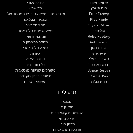
שחמט מקוון
טניס מלודי
מיני תשבץ
מקושקש
Fruit Frenzy
משחק מוח: מצא את חיית המחמד שלך
Pipe Panic
מנגינה בבלאגן
Crystal Miner
מרוץ הצבעים
סוליטייר
פאזל אומנות תלת ממדי
Robo Factory
המקפץ השמח
Ant Escape
מסדר הממתקים
אורות נאון
פאזל תלת ממדי
שגע אותי
ספרות
תשחץ ויזואלי
דבורת הצבע
התאם את זה!
בלון הדבורים
Space Rescue
משחקים לזריזות מנטאלית
שגעון החשבון
משחקי זיכרון מקוונים
מרוץ גולות
משחקי חשיבה
תרגילים
פטנט
משווקים
התפתחות קוגניטיבית
תרגול מוחי
מבחן מוחי
תרגילים מנטאליים