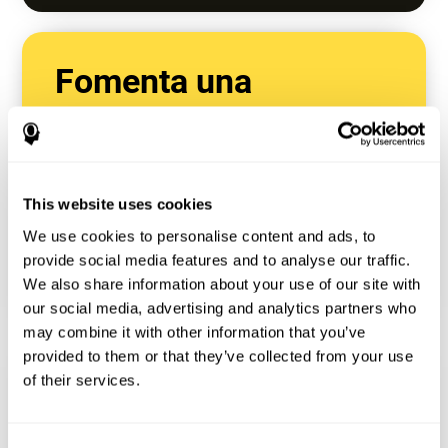
Fomenta una
mentalidad de
crecimiento
Enséñale a aceptar los desafíos y aprender de
This website uses cookies
los errores en lugar de esperar que todo sea
We use cookies to personalise content and ads, to
fácil.
provide social media features and to analyse our traffic.
Enfócate en el esfuerzo y la resiliencia, no solo
We also share information about your use of our site with
en la inteligencia.
our social media, advertising and analytics partners who
may combine it with other information that you’ve
provided to them or that they’ve collected from your use
of their services.
Apoya su desarrollo
social y emocional