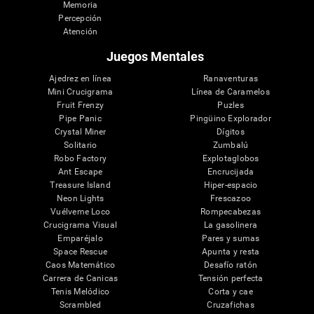
Memoria
Percepción
Atención
Juegos Mentales
Ajedrez en línea
Ranaventuras
Mini Crucigrama
Línea de Caramelos
Fruit Frenzy
Puzles
Pipe Panic
Pingüino Explorador
Crystal Miner
Dígitos
Solitario
Zumbalú
Robo Factory
Explotaglobos
Ant Escape
Encrucijada
Treasure Island
Hiper-espacio
Neon Lights
Frescazoo
Vuélveme Loco
Rompecabezas
Crucigrama Visual
La gasolinera
Emparéjalo
Pares y sumas
Space Rescue
Apunta y resta
Caos Matemático
Desafío ratón
Carrera de Canicas
Tensión perfecta
Tenis Melódico
Corta y cae
Scrambled
Cruzafichas