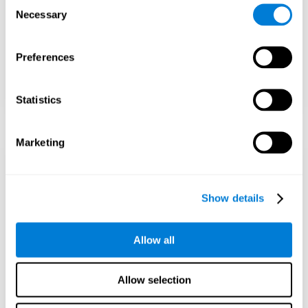
Consent
Necessary
Selection
Los niños con altas capacidades pueden
sentirse aislados de sus compañeros.
Fomenta amistades con pares intelectuales y
Preferences
emocionales compatibles.
Ayúdales a desarrollar inteligencia emocional y
habilidades para afrontar desafíos.
Statistics
Marketing
Proporciona
enriquecimiento en
Show details
casa
Allow all
Exponlos a libros, rompecabezas, actividades
STEM, música o arte según sus intereses.
Allow selection
Involúcralos en discusiones, fomenta su
curiosidad y permíteles explorar diferentes