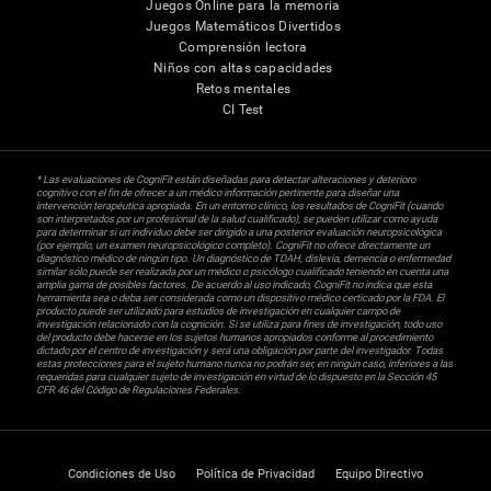
Juegos Online para la memoria
Juegos Matemáticos Divertidos
Comprensión lectora
Niños con altas capacidades
Retos mentales
CI Test
* Las evaluaciones de CogniFit están diseñadas para detectar alteraciones y deterioro
cognitivo con el fin de ofrecer a un médico información pertinente para diseñar una
intervención terapéutica apropiada. En un entorno clínico, los resultados de CogniFit (cuando
son interpretados por un profesional de la salud cualificado), se pueden utilizar como ayuda
para determinar si un individuo debe ser dirigido a una posterior evaluación neuropsicológica
(por ejemplo, un examen neuropsicológico completo). CogniFit no ofrece directamente un
diagnóstico médico de ningún tipo. Un diagnóstico de TDAH, dislexia, demencia o enfermedad
similar sólo puede ser realizada por un médico o psicólogo cualificado teniendo en cuenta una
amplia gama de posibles factores. De acuerdo al uso indicado, CogniFit no indica que esta
herramienta sea o deba ser considerada como un dispositivo médico certicado por la FDA. El
producto puede ser utilizado para estudios de investigación en cualquier campo de
investigación relacionado con la cognición. Si se utiliza para fines de investigación, todo uso
del producto debe hacerse en los sujetos humanos apropiados conforme al procedimiento
dictado por el centro de investigación y será una obligación por parte del investigador. Todas
estas protecciones para el sujeto humano nunca no podrán ser, en ningún caso, inferiores a las
requeridas para cualquier sujeto de investigación en virtud de lo dispuesto en la Sección 45
CFR 46 del Código de Regulaciones Federales.
Condiciones de Uso
Política de Privacidad
Equipo Directivo