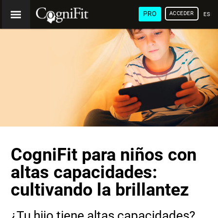
PRO
ACCEDER
ESP
CogniFit para niños con
altas capacidades:
cultivando la brillantez
¿Tu hijo tiene altas capacidades?