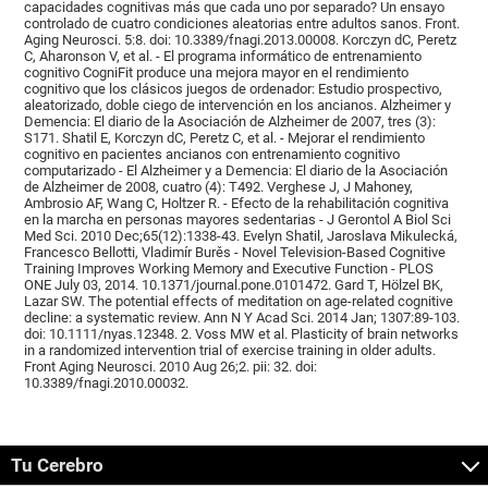
capacidades cognitivas más que cada uno por separado? Un ensayo
controlado de cuatro condiciones aleatorias entre adultos sanos. Front.
Aging Neurosci. 5:8. doi: 10.3389/fnagi.2013.00008. Korczyn dC, Peretz
C, Aharonson V, et al. - El programa informático de entrenamiento
cognitivo CogniFit produce una mejora mayor en el rendimiento
cognitivo que los clásicos juegos de ordenador: Estudio prospectivo,
aleatorizado, doble ciego de intervención en los ancianos. Alzheimer y
Demencia: El diario de la Asociación de Alzheimer de 2007, tres (3):
S171. Shatil E, Korczyn dC, Peretz C, et al. - Mejorar el rendimiento
cognitivo en pacientes ancianos con entrenamiento cognitivo
computarizado - El Alzheimer y a Demencia: El diario de la Asociación
de Alzheimer de 2008, cuatro (4): T492. Verghese J, J Mahoney,
Ambrosio AF, Wang C, Holtzer R. - Efecto de la rehabilitación cognitiva
en la marcha en personas mayores sedentarias - J Gerontol A Biol Sci
Med Sci. 2010 Dec;65(12):1338-43. Evelyn Shatil, Jaroslava Mikulecká,
Francesco Bellotti, Vladimír Burěs - Novel Television-Based Cognitive
Training Improves Working Memory and Executive Function - PLOS
ONE July 03, 2014. 10.1371/journal.pone.0101472. Gard T, Hölzel BK,
Lazar SW. The potential effects of meditation on age-related cognitive
decline: a systematic review. Ann N Y Acad Sci. 2014 Jan; 1307:89-103.
doi: 10.1111/nyas.12348. 2. Voss MW et al. Plasticity of brain networks
in a randomized intervention trial of exercise training in older adults.
Front Aging Neurosci. 2010 Aug 26;2. pii: 32. doi:
10.3389/fnagi.2010.00032.
Tu Cerebro