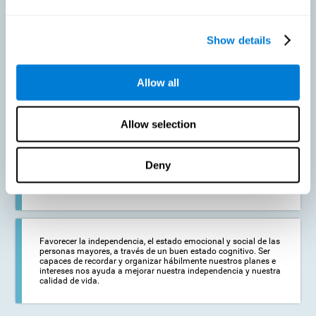
Prevenir en la medida de lo posible un deterioro cognitivo o
Show details
alteraciones cognitivas relacionadas con la edad. Aunque el
deterioro cognitivo no es una consecuencia del envejecimiento,
la disminución de la actividad cognitiva puede favorecer la
aparición de alteraciones en las capacidades cognitivas del
Allow all
adulto mayor.
Allow selection
Fortalecer el estado cognitivo de las personas que estén
comenzando a sufrir alguna patología cognitiva. Las
enfermedades neurodegenerativas, como el Parkinson o el
Deny
Alzheimer, no tienen cura. No obstante, un adecuado
entrenamiento cognitivo puede ser una ayuda importante
contra el deterioro cognitivo derivado de estas enfermedades.
Favorecer la independencia, el estado emocional y social de las
personas mayores, a través de un buen estado cognitivo. Ser
capaces de recordar y organizar hábilmente nuestros planes e
intereses nos ayuda a mejorar nuestra independencia y nuestra
calidad de vida.