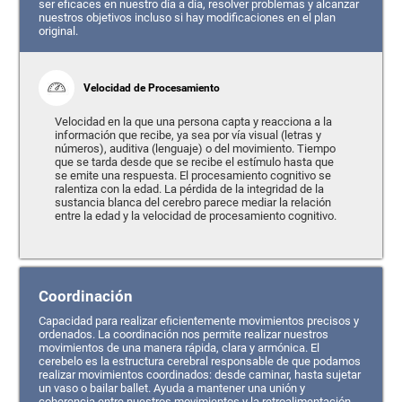
ser eficaces en nuestro día a día, resolver problemas y alcanzar
nuestros objetivos incluso si hay modificaciones en el plan
original.
Velocidad de Procesamiento
Velocidad en la que una persona capta y reacciona a la
información que recibe, ya sea por vía visual (letras y
números), auditiva (lenguaje) o del movimiento. Tiempo
que se tarda desde que se recibe el estímulo hasta que
se emite una respuesta. El procesamiento cognitivo se
ralentiza con la edad. La pérdida de la integridad de la
sustancia blanca del cerebro parece mediar la relación
entre la edad y la velocidad de procesamiento cognitivo.
Coordinación
Capacidad para realizar eficientemente movimientos precisos y
ordenados. La coordinación nos permite realizar nuestros
movimientos de una manera rápida, clara y armónica. El
cerebelo es la estructura cerebral responsable de que podamos
realizar movimientos coordinados: desde caminar, hasta sujetar
un vaso o bailar ballet. Ayuda a mantener una unión y
coherencia entre nuestros movimientos y la retroalimentación