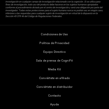
investigación en cualquier campo de investigación relacionado con la cognición. Si se utiliza para
fines de investigación, todo uso del producto debe hacerse en los sujetos humanos apropiados
conforme al procedimiento dictado por el centro de investigación y será una obligación por parte del
investigador. Todas estas protecciones para el sujeto humano nunca no podrán ser, en ningún caso,
inferiores a las requeridas para cualquier sujeto de investigación en virtud de lo dispuesto en la
Sección 45 CFR 46 del Código de Regulaciones Federales.
Condiciones de Uso
Política de Privacidad
Equipo Directivo
Sala de prensa de CogniFit
Media Kit
Conviértete en afiliado
Conviértete en distribuidor
Contacto
Ayuda