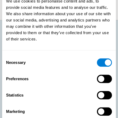
We use cookies to personalise content and ads, to
provide social media features and to analyse our traffic.
We also share information about your use of our site with
our social media, advertising and analytics partners who
may combine it with other information that you’ve
¿Qué voy a conseguir con el
provided to them or that they’ve collected from your use
entrenamiento cognitivo para un
envejecimiento activo?
of their services.
Conforme avanzamos a una edad, podemos sentir cómo nuestro
cuerpo pierde capacidad y hay cosas que dejamos de poder hacer. Esto
Consent
mismo es lo que le ocurre a nuestro cerebro. Es normal que perdamos
Necessary
Selection
agilidad mental, que nos cueste más recuperar información o aprender
cosas nuevas. Estos cambios no significan que tengamos ninguna
patología, sino que ya no tenemos la facilidad de antaño para ciertas
actividades. Con esto en mente, CogniFit ha diseñado un entrenamiento
Preferences
que busca conseguir:
Favorecer un envejecimiento activo en personas sanas,
Statistics
manteniendo las capacidades cognitivas. Mantener la
actividad cognitiva es una de las recomendaciones claves para
promover la salud cerebral, junto a hacer ejercicio físico
adecuado, llevar una dieta variada y saludable, socializar y
Marketing
dormir apropiadamente.