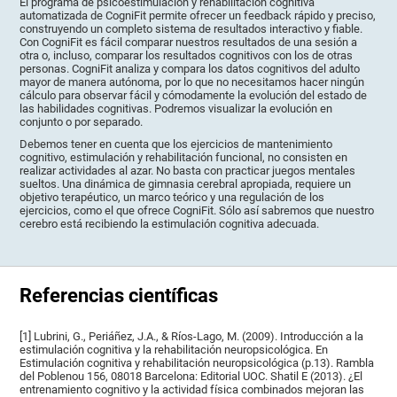
El programa de psicoestimulación y rehabilitación cognitiva
automatizada de CogniFit permite ofrecer un feedback rápido y preciso,
construyendo un completo sistema de resultados interactivo y fiable.
Con CogniFit es fácil comparar nuestros resultados de una sesión a
otra o, incluso, comparar los resultados cognitivos con los de otras
personas. CogniFit analiza y compara los datos cognitivos del adulto
mayor de manera autónoma, por lo que no necesitamos hacer ningún
cálculo para observar fácil y cómodamente la evolución del estado de
las habilidades cognitivas. Podremos visualizar la evolución en
conjunto o por separado.
Debemos tener en cuenta que los ejercicios de mantenimiento
cognitivo, estimulación y rehabilitación funcional, no consisten en
realizar actividades al azar. No basta con practicar juegos mentales
sueltos. Una dinámica de gimnasia cerebral apropiada, requiere un
objetivo terapéutico, un marco teórico y una regulación de los
ejercicios, como el que ofrece CogniFit. Sólo así sabremos que nuestro
cerebro está recibiendo la estimulación cognitiva adecuada.
Referencias científicas
[1] Lubrini, G., Periáñez, J.A., & Ríos-Lago, M. (2009). Introducción a la
estimulación cognitiva y la rehabilitación neuropsicológica. En
Estimulación cognitiva y rehabilitación neuropsicológica (p.13). Rambla
del Poblenou 156, 08018 Barcelona: Editorial UOC. Shatil E (2013). ¿El
entrenamiento cognitivo y la actividad física combinados mejoran las