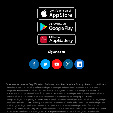
Síguenos en
* Las evaluaciones de CogniFit están diseñadas para detectar alteraciones y deterioro cognitivo con
el fin de ofrecer a un médico información pertinente para diseñar una intervención terapéutica
apropiada. En un entorno clínico, los resultados de CogniFit (cuando son interpretados por un
profesional de la salud cualificado), se pueden utilizar como ayuda para determinar si un individuo
debe ser dirigido a una posterior evaluación neuropsicológica (por ejemplo, un examen
neuropsicológico completo). CogniFit no ofrece directamente un diagnóstico médico de ningún tipo.
Un diagnóstico de TDAH, dislexia, demencia o enfermedad similar sólo puede ser realizada por un
médico o psicólogo cualificado teniendo en cuenta una amplia gama de posibles factores. De
acuerdo al uso indicado, CogniFit no indica que esta herramienta sea o deba ser considerada como
un dispositivo médico certicado por la FDA. El producto puede ser utilizado para estudios de