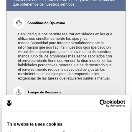
que obtenemos de nuestros sentidos.
Coordinación Ojo-mano
Habilidad que nos permite realizar actividades en las que
utilizamos simultáneamente los ojos y las
manos.Capacidad para integrar simultáneamente la
información que nos facilitan nuestros ojos (percepción
visual del espacio) para guiar el movimiento de nuestras
manos. Uno de los problemas más serios asociados con
el envejecimiento tiene que ver con la disminución de las
habilidades perceptivas-motoras. Se ha demostrado que
el envejecimiento reduce la capacidad de ajustar los
movimientos de los ojos para dar respuesta a las
exigencias de las tareas que requieren puntería manual.
Tiempo de Respuesta
Se refiere a la cantidad de tiempo que transcurre desde el
momento en que nuestro cerebro percibe un estímulo
hasta que damos una respuesta en consecuencia. Según
nos hacemos mayores, el tiempo de respuesta tiende a
empeorar, ya que requerimos una mayor cantidad de
This website uses cookies
tiempo para responder a una misma exigencia.