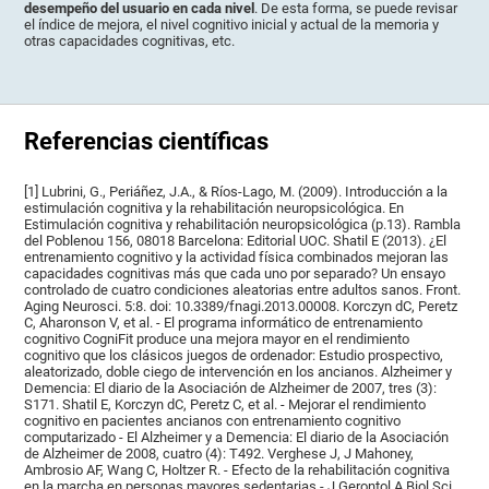
desempeño del usuario en cada nivel
. De esta forma, se puede revisar
el índice de mejora, el nivel cognitivo inicial y actual de la memoria y
otras capacidades cognitivas, etc.
Referencias científicas
[1] Lubrini, G., Periáñez, J.A., & Ríos-Lago, M. (2009). Introducción a la
estimulación cognitiva y la rehabilitación neuropsicológica. En
Estimulación cognitiva y rehabilitación neuropsicológica (p.13). Rambla
del Poblenou 156, 08018 Barcelona: Editorial UOC. Shatil E (2013). ¿El
entrenamiento cognitivo y la actividad física combinados mejoran las
capacidades cognitivas más que cada uno por separado? Un ensayo
controlado de cuatro condiciones aleatorias entre adultos sanos. Front.
Aging Neurosci. 5:8. doi: 10.3389/fnagi.2013.00008. Korczyn dC, Peretz
C, Aharonson V, et al. - El programa informático de entrenamiento
cognitivo CogniFit produce una mejora mayor en el rendimiento
cognitivo que los clásicos juegos de ordenador: Estudio prospectivo,
aleatorizado, doble ciego de intervención en los ancianos. Alzheimer y
Demencia: El diario de la Asociación de Alzheimer de 2007, tres (3):
S171. Shatil E, Korczyn dC, Peretz C, et al. - Mejorar el rendimiento
cognitivo en pacientes ancianos con entrenamiento cognitivo
computarizado - El Alzheimer y a Demencia: El diario de la Asociación
de Alzheimer de 2008, cuatro (4): T492. Verghese J, J Mahoney,
Ambrosio AF, Wang C, Holtzer R. - Efecto de la rehabilitación cognitiva
en la marcha en personas mayores sedentarias - J Gerontol A Biol Sci