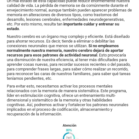
Un mal estado de esta capacidad puede reducir enormemente nuestra
calidad de vida. La pérdida de memoria se da comúnmente durante el
envejecimiento normal, aunque también pueden aparecer problemas de
memoria en alteraciones de diversos tipos, como trastornos del
desarrollo, lesiones cerebrales, enfermedades neurodegenerativas,
etc. Por esto mismo, resulta tan
importante cuidar y entrenar su
estado
.
Nuestro cerebro es un órgano muy complejo y eficiente. Está diseñado
para ahorrar recursos. Es decir, tiende a eliminar o debilitar las
conexiones neuronales que menos se utilizan.
Si no empleamos
normalmente nuestra memoria, nuestro cerebro dejará de aportar
recursos para esos patrones de actividad neuronal
. Esto provocaría
una disminución de nuestra eficiencia, al tener más dificultades para
aprender cosas nuevas, para recordar sucesos recientes o del pasado,
para comprender frases largas, para saber cómo realizar un recorrido,
para reconocer las caras de nuestros familiares, para saber qué tareas
teníamos pendientes, etc.
Para evitar esto, necesitamos activar los procesos mentales
relacionados con la memoria de manera sistemática. Este programa,
líder en estimulación cognitiva, ofrece un entrenamiento multi-
dimensional y sistemático de la memoria y otras habilidades
cognitivas. Así, podremos activar y fortalecer los patrones neuronales
implicados en el proceso de codificación, almacenamiento y
recuperación de la información.
Atención