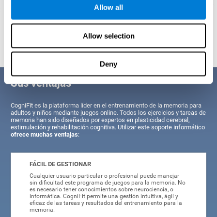
Allow all
Proyección gráfica orientativa de las redes neuronales después de
3
semanas.
Allow selection
Deny
Sus ventajas
CogniFit es la plataforma líder en el entrenamiento de la memoria para
adultos y niños mediante juegos online. Todos los ejercicios y tareas de
memoria han sido diseñados por expertos en plasticidad cerebral,
estimulación y rehabilitación cognitiva. Utilizar este soporte informático
ofrece muchas ventajas
:
FÁCIL DE GESTIONAR
Cualquier usuario particular o profesional puede manejar
sin dificultad este programa de juegos para la memoria. No
es necesario tener conocimientos sobre neurociencia, o
informática. CogniFit permite una gestión intuitiva, ágil y
eficaz de las tareas y resultados del entrenamiento para la
memoria.