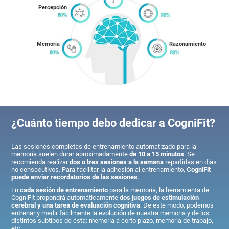
Percepción
Memoria
Razonamiento
¿Cuánto tiempo debo dedicar a CogniFit?
Las sesiones completas de entrenamiento automatizado para la
memoria suelen durar aproximadamente
de 10 a 15 minutos
. Se
recomienda realizar
dos o tres sesiones a la semana
repartidas en días
no consecutivos. Para facilitar la adhesión al entrenamiento,
CogniFit
puede enviar recordatorios de las sesiones
.
En
cada sesión de entrenamiento
para la memoria, la herramienta de
CogniFit propondrá automáticamente
dos juegos de estimulación
cerebral y una tarea de evaluación cognitiva
. De este modo, podemos
entrenar y medir fácilmente la evolución de nuestra memoria y de los
distintos subtipos de ésta: memoria a corto plazo, memoria de trabajo,
etc.