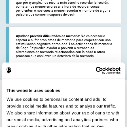
que, por ejemplo, nos resulte más sencillo recordar la lección,
cometamos menos errores a la hora de recordar cosas
pendientes, o nos cueste menos recordar el nombre de alguna
palabra que somos incapaces de decir.
Ayudar a prevenir dificultades de memoria
: No es necesario
esperar a sufrir problemas de memoria para empezar con una
estimulación cognitiva apropiada. Las actividades de memoria
de CogniFit pueden ayudar a prevenir o retrasar las
alteraciones de memoria relacionadas con la edad u otros
procesos que conlleven un deterioro de la memoria.
¿Cómo fortalece la función cognitiva?
This website uses cookies
We use cookies to personalise content and ads, to
Los juegos para entrenar la memoria para adultos y niños de CogniFit
provide social media features and to analyse our traffic.
permiten, mediante la plasticidad cerebral, activar y fortalecer la
capacidad del cerebro para almacenar y recordar información.
We also share information about your use of our site with
Al entrenar el cerebro con estos juegos de memoria para adultos y
our social media, advertising and analytics partners who
niños líderes en el campo de la intervención cognitiva, se estimulan
may combine it with other information that you’ve
determinados patrones de activación neuronal. La repetición de estos