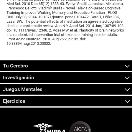
Med Sci. 2010 Dec;65(12):1338-43. Evelyn Shatil, Jaroslava Mikulecká,
Francesco Bellotti, Vladimír Burěs - Novel Television-Based Cognitive
Training Improves Working Memory and Executive Function - PLOS
ONE July 03, 2014. 10.1371/journal.pone.0101472. Gard T, Hölzel BK,
Lazar SW. The potential effects of meditation on age-related cognitive
decline: a systematic review. Ann N Y Acad Sci. 2014 Jan; 1307:89-103.
doi: 10.1111/nyas.12348. 2. Voss MW et al. Plasticity of brain networks
in a randomized intervention trial of exercise training in older adults.
Front Aging Neurosci. 2010 Aug 26;2. pii: 32. doi:
10.3389/fnagi.2010.00032.
Tu Cerebro
Investigación
Juegos Mentales
Ejercicios