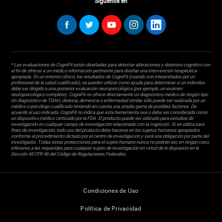
Síguenos en
* Las evaluaciones de CogniFit están diseñadas para detectar alteraciones y deterioro cognitivo con
el fin de ofrecer a un médico información pertinente para diseñar una intervención terapéutica
apropiada. En un entorno clínico, los resultados de CogniFit (cuando son interpretados por un
profesional de la salud cualificado), se pueden utilizar como ayuda para determinar si un individuo
debe ser dirigido a una posterior evaluación neuropsicológica (por ejemplo, un examen
neuropsicológico completo). CogniFit no ofrece directamente un diagnóstico médico de ningún tipo.
Un diagnóstico de TDAH, dislexia, demencia o enfermedad similar sólo puede ser realizada por un
médico o psicólogo cualificado teniendo en cuenta una amplia gama de posibles factores. De
acuerdo al uso indicado, CogniFit no indica que esta herramienta sea o deba ser considerada como
un dispositivo médico certicado por la FDA. El producto puede ser utilizado para estudios de
investigación en cualquier campo de investigación relacionado con la cognición. Si se utiliza para
fines de investigación, todo uso del producto debe hacerse en los sujetos humanos apropiados
conforme al procedimiento dictado por el centro de investigación y será una obligación por parte del
investigador. Todas estas protecciones para el sujeto humano nunca no podrán ser, en ningún caso,
inferiores a las requeridas para cualquier sujeto de investigación en virtud de lo dispuesto en la
Sección 45 CFR 46 del Código de Regulaciones Federales.
Condiciones de Uso
Política de Privacidad