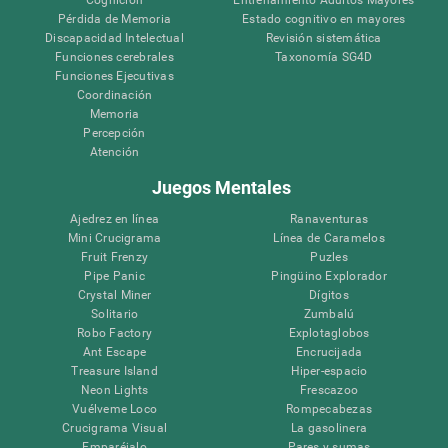
Pérdida de Memoria
Estado cognitivo en mayores
Discapacidad Intelectual
Revisión sistemática
Funciones cerebrales
Taxonomía SG4D
Funciones Ejecutivas
Coordinación
Memoria
Percepción
Atención
Juegos Mentales
Ajedrez en línea
Ranaventuras
Mini Crucigrama
Línea de Caramelos
Fruit Frenzy
Puzles
Pipe Panic
Pingüino Explorador
Crystal Miner
Dígitos
Solitario
Zumbalú
Robo Factory
Explotaglobos
Ant Escape
Encrucijada
Treasure Island
Hiper-espacio
Neon Lights
Frescazoo
Vuélveme Loco
Rompecabezas
Crucigrama Visual
La gasolinera
Emparéjalo
Pares y sumas