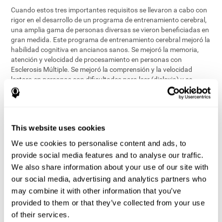
Cuando estos tres importantes requisitos se llevaron a cabo con
rigor en el desarrollo de un programa de entrenamiento cerebral,
una amplia gama de personas diversas se vieron beneficiadas en
gran medida. Este programa de entrenamiento cerebral mejoró la
habilidad cognitiva en ancianos sanos. Se mejoró la memoria,
atención y velocidad de procesamiento en personas con
Esclerosis Múltiple. Se mejoró la comprensión y la velocidad
lectora en personas con dificultades para leer (dislexia) y se
mejoró la marcha y la movilidad en personas con riesgos de
caídas.
La ciencia de la formación del cerebro es un apasionante viaje de
This website uses cookies
descubrimiento que nos lleva a un intenso debate. Gracias a una
tecnología cada vez más sofisticada y a una mejora del
We use cookies to personalise content and ads, to
conocimiento interdisciplinario, podemos explorar cuáles son las
provide social media features and to analyse our traffic.
mejores condiciones y circunstancias para preservar nuestra
We also share information about your use of our site with
salud mental. En este camino observamos el entrenamiento
relacionado con la actividad cerebral a nivel celular y macro-
our social media, advertising and analytics partners who
celular. Estudiamos la neurogénesis (la creación de nuevas
may combine it with other information that you’ve
células cerebrales) tras el entrenamiento cognitivo. Descubrimos
provided to them or that they’ve collected from your use
cómo se producen mecanismos neuronales de compensación
of their services.
después de la formación del cerebro (las regiones cerebrales que