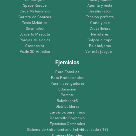
Space Rescue
Apunta y resta
Caos Matemático
Desafío ratón
Carrera de Canicas
Tensión perfecta
Tenis Melódico
Corta y cae
Scrambled
Cruzafichas
Busca tu Mascota
Nenúfares
Parejas Musicales
Golpea al topo
Cronocolor
Palabrájaros
Puzle 3D Artístico
Ver más juegos...
Ejercicios
Para Familias
Para Profesionales
Para investigadores
Educación
Patente
Babybright®
Distribuidores
Ejercicios para niños
Desarrollo Cognitivo
Ejercicios Cerebrales
Sistema de Entrenamiento Individualizado (ITS)
Pruebas Mentales