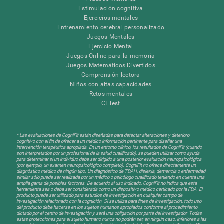
Estimulación cognitiva
Ejercicios mentales
Entrenamiento cerebral personalizado
Juegos Mentales
Ejercicio Mental
Juegos Online para la memoria
Juegos Matemáticos Divertidos
Comprensión lectora
Niños con altas capacidades
Retos mentales
CI Test
* Las evaluaciones de CogniFit están diseñadas para detectar alteraciones y deterioro
cognitivo con el fin de ofrecer a un médico información pertinente para diseñar una
intervención terapéutica apropiada. En un entorno clínico, los resultados de CogniFit (cuando
son interpretados por un profesional de la salud cualificado), se pueden utilizar como ayuda
para determinar si un individuo debe ser dirigido a una posterior evaluación neuropsicológica
(por ejemplo, un examen neuropsicológico completo). CogniFit no ofrece directamente un
diagnóstico médico de ningún tipo. Un diagnóstico de TDAH, dislexia, demencia o enfermedad
similar sólo puede ser realizada por un médico o psicólogo cualificado teniendo en cuenta una
amplia gama de posibles factores. De acuerdo al uso indicado, CogniFit no indica que esta
herramienta sea o deba ser considerada como un dispositivo médico certicado por la FDA. El
producto puede ser utilizado para estudios de investigación en cualquier campo de
investigación relacionado con la cognición. Si se utiliza para fines de investigación, todo uso
del producto debe hacerse en los sujetos humanos apropiados conforme al procedimiento
dictado por el centro de investigación y será una obligación por parte del investigador. Todas
estas protecciones para el sujeto humano nunca no podrán ser, en ningún caso, inferiores a las