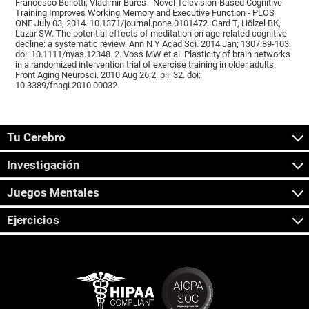
Francesco Bellotti, Vladimír Burěs - Novel Television-Based Cognitive
Training Improves Working Memory and Executive Function - PLOS
ONE July 03, 2014. 10.1371/journal.pone.0101472. Gard T, Hölzel BK,
Lazar SW. The potential effects of meditation on age-related cognitive
decline: a systematic review. Ann N Y Acad Sci. 2014 Jan; 1307:89-103.
doi: 10.1111/nyas.12348. 2. Voss MW et al. Plasticity of brain networks
in a randomized intervention trial of exercise training in older adults.
Front Aging Neurosci. 2010 Aug 26;2. pii: 32. doi:
10.3389/fnagi.2010.00032.
Tu Cerebro
Investigación
Juegos Mentales
Ejercicios