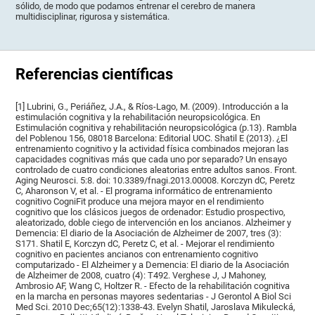
sólido, de modo que podamos entrenar el cerebro de manera
multidisciplinar, rigurosa y sistemática.
Referencias científicas
[1] Lubrini, G., Periáñez, J.A., & Ríos-Lago, M. (2009). Introducción a la
estimulación cognitiva y la rehabilitación neuropsicológica. En
Estimulación cognitiva y rehabilitación neuropsicológica (p.13). Rambla
del Poblenou 156, 08018 Barcelona: Editorial UOC. Shatil E (2013). ¿El
entrenamiento cognitivo y la actividad física combinados mejoran las
capacidades cognitivas más que cada uno por separado? Un ensayo
controlado de cuatro condiciones aleatorias entre adultos sanos. Front.
Aging Neurosci. 5:8. doi: 10.3389/fnagi.2013.00008. Korczyn dC, Peretz
C, Aharonson V, et al. - El programa informático de entrenamiento
cognitivo CogniFit produce una mejora mayor en el rendimiento
cognitivo que los clásicos juegos de ordenador: Estudio prospectivo,
aleatorizado, doble ciego de intervención en los ancianos. Alzheimer y
Demencia: El diario de la Asociación de Alzheimer de 2007, tres (3):
S171. Shatil E, Korczyn dC, Peretz C, et al. - Mejorar el rendimiento
cognitivo en pacientes ancianos con entrenamiento cognitivo
computarizado - El Alzheimer y a Demencia: El diario de la Asociación
de Alzheimer de 2008, cuatro (4): T492. Verghese J, J Mahoney,
Ambrosio AF, Wang C, Holtzer R. - Efecto de la rehabilitación cognitiva
en la marcha en personas mayores sedentarias - J Gerontol A Biol Sci
Med Sci. 2010 Dec;65(12):1338-43. Evelyn Shatil, Jaroslava Mikulecká,