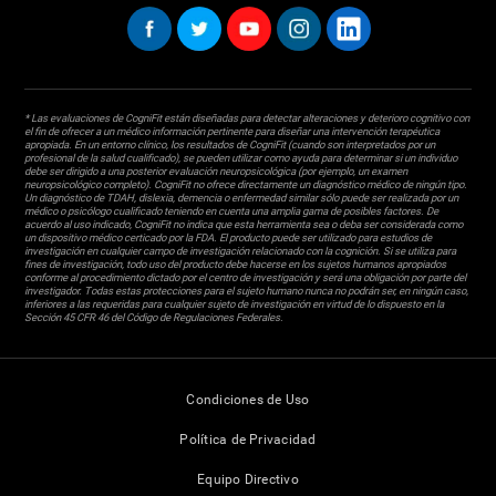
* Las evaluaciones de CogniFit están diseñadas para detectar alteraciones y deterioro cognitivo con
el fin de ofrecer a un médico información pertinente para diseñar una intervención terapéutica
apropiada. En un entorno clínico, los resultados de CogniFit (cuando son interpretados por un
profesional de la salud cualificado), se pueden utilizar como ayuda para determinar si un individuo
debe ser dirigido a una posterior evaluación neuropsicológica (por ejemplo, un examen
neuropsicológico completo). CogniFit no ofrece directamente un diagnóstico médico de ningún tipo.
Un diagnóstico de TDAH, dislexia, demencia o enfermedad similar sólo puede ser realizada por un
médico o psicólogo cualificado teniendo en cuenta una amplia gama de posibles factores. De
acuerdo al uso indicado, CogniFit no indica que esta herramienta sea o deba ser considerada como
un dispositivo médico certicado por la FDA. El producto puede ser utilizado para estudios de
investigación en cualquier campo de investigación relacionado con la cognición. Si se utiliza para
fines de investigación, todo uso del producto debe hacerse en los sujetos humanos apropiados
conforme al procedimiento dictado por el centro de investigación y será una obligación por parte del
investigador. Todas estas protecciones para el sujeto humano nunca no podrán ser, en ningún caso,
inferiores a las requeridas para cualquier sujeto de investigación en virtud de lo dispuesto en la
Sección 45 CFR 46 del Código de Regulaciones Federales.
Condiciones de Uso
Política de Privacidad
Equipo Directivo