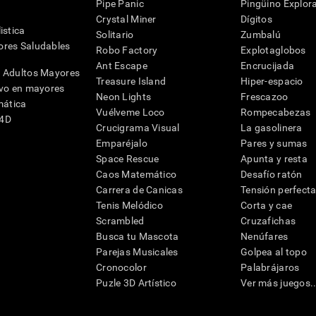
Pipe Panic
Pingüino Explor
Crystal Miner
Dígitos
istica
Solitario
Zumbalú
res Saludables
Robo Factory
Explotaglobos
Ant Escape
Encrucijada
 Adultos Mayores
Treasure Island
Hiper-espacio
ivo en mayores
Neon Lights
Frescazoo
mática
Vuélveme Loco
Rompecabezas
G4D
Crucigrama Visual
La gasolinera
Emparéjalo
Pares y sumas
Space Rescue
Apunta y resta
Caos Matemático
Desafío ratón
Carrera de Canicas
Tensión perfect
Tenis Melódico
Corta y cae
Scrambled
Cruzafichas
Busca tu Mascota
Nenúfares
Parejas Musicales
Golpea al topo
Cronocolor
Palabrájaros
Puzle 3D Artístico
Ver más juegos..