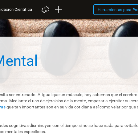
idación Científica
Herramientas para Pr
Mental
ita ser entrenado. Al igual que un músculo, hoy sabemos que el cerebro 
ma. Mediante el uso de ejercicios de la mente, empezar a ejercitar su c
vas
que tan importantes son en su vida cotidiana así como velar por que 
es cognitivas disminuyen con el tiempo si no se hace nada para evitarlo
ios mentales específicos.