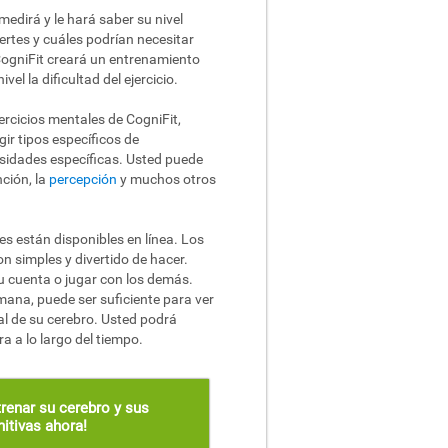
edirá y le hará saber su nivel
ertes y cuáles podrían necesitar
CogniFit creará un entrenamiento
l la dificultad del ejercicio.
ercicios mentales de CogniFit,
ir tipos específicos de
idades específicas. Usted puede
nción, la
percepción
y muchos otros
es están disponibles en línea. Los
on simples y divertido de hacer.
u cuenta o jugar con los demás.
mana, puede ser suficiente para ver
al de su cerebro. Usted podrá
a a lo largo del tiempo.
renar su cerebro y sus
itivas ahora!