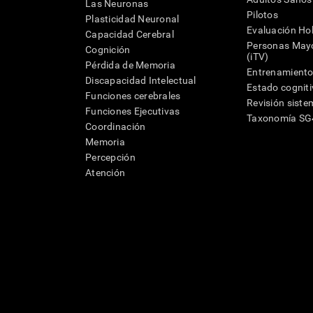
Las Neuronas
Pilotos
Plasticidad Neuronal
Evaluación Hol
Capacidad Cerebral
Personas Mayo
Cognición
(iTV)
Pérdida de Memoria
Entrenamiento
Discapacidad Intelectual
Estado cognit
Funciones cerebrales
Revisión siste
Funciones Ejecutivas
Taxonomía S
Coordinación
Memoria
Percepción
Atención