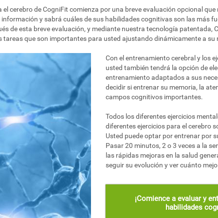
el cerebro de CogniFit comienza por una breve evaluación opcional que m
a información y sabrá cuáles de sus habilidades cognitivas son las más fu
és de esta breve evaluación, y mediante nuestra tecnología patentada, 
s tareas que son importantes para usted ajustando dinámicamente a su nive
Con el entrenamiento cerebral y los ej
usted también tendrá la opción de eleg
entrenamiento adaptados a sus neces
decidir si entrenar su memoria, la ate
campos cognitivos importantes.
Todos los diferentes ejercicios mental
diferentes ejercicios para el cerebro s
Usted puede optar por entrenar por s
Pasar 20 minutos, 2 o 3 veces a la se
las rápidas mejoras en la salud gener
seguir su evolución y ver cuánto mejor
¡Comience a evaluar y ent
habilidades cogn