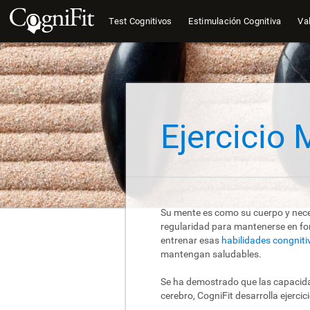
Test Cognitivos
Estimulación Cognitiva
Val
Ejercicio 
Su mente es como su cuerpo y neces
regularidad para mantenerse en for
entrenar esas
habilidades congniti
mantengan saludables.
Se ha demostrado que las capacidad
cerebro, CogniFit desarrolla ejercic