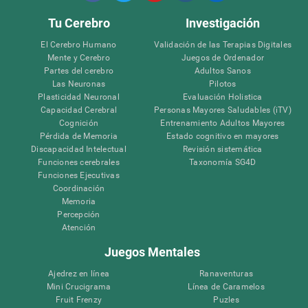
Tu Cerebro
Investigación
El Cerebro Humano
Validación de las Terapias Digitales
Mente y Cerebro
Juegos de Ordenador
Partes del cerebro
Adultos Sanos
Las Neuronas
Pilotos
Plasticidad Neuronal
Evaluación Holistica
Capacidad Cerebral
Personas Mayores Saludables (iTV)
Cognición
Entrenamiento Adultos Mayores
Pérdida de Memoria
Estado cognitivo en mayores
Discapacidad Intelectual
Revisión sistemática
Funciones cerebrales
Taxonomía SG4D
Funciones Ejecutivas
Coordinación
Memoria
Percepción
Atención
Juegos Mentales
Ajedrez en línea
Ranaventuras
Mini Crucigrama
Línea de Caramelos
Fruit Frenzy
Puzles