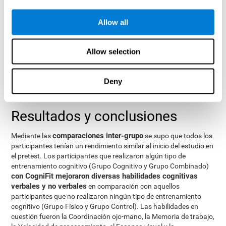
evaluadas. La variable en el análisis intra-grupos fue el Tiempo,
con dos niveles (pretest y postest). Las dos variables inter-sujeto
fueron la de entrenamiento Cognitivo y la de entrenamiento
Allow all
Físico, con dos niveles (entrenamiento realizado y entrenamiento
no realizado). Este modelo permite analizar las distintas
Allow selection
interacciones:
Tiempo x Entrenamiento Cognitivo.
Deny
Tiempo x Entrenamiento Físico.
Tiempo x Entrenamiento Cognitivo x Entrenamiento físico.
Resultados y conclusiones
comparaciones inter-grupo
Mediante las
se supo que todos los
participantes tenían un rendimiento similar al inicio del estudio en
el pretest. Los participantes que realizaron algún tipo de
entrenamiento cognitivo (Grupo Cognitivo y Grupo Combinado)
con CogniFit mejoraron diversas habilidades cognitivas
verbales y no verbales
en comparación con aquellos
participantes que no realizaron ningún tipo de entrenamiento
cognitivo (Grupo Físico y Grupo Control). Las habilidades en
cuestión fueron la Coordinación ojo-mano, la Memoria de trabajo,