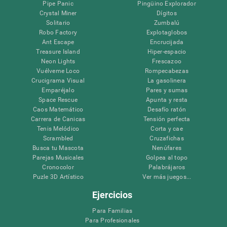
Pipe Panic
Pingüino Explorador
Crystal Miner
Dígitos
Solitario
Zumbalú
Robo Factory
Explotaglobos
Ant Escape
Encrucijada
Treasure Island
Hiper-espacio
Neon Lights
Frescazoo
Vuélveme Loco
Rompecabezas
Crucigrama Visual
La gasolinera
Emparéjalo
Pares y sumas
Space Rescue
Apunta y resta
Caos Matemático
Desafío ratón
Carrera de Canicas
Tensión perfecta
Tenis Melódico
Corta y cae
Scrambled
Cruzafichas
Busca tu Mascota
Nenúfares
Parejas Musicales
Golpea al topo
Cronocolor
Palabrájaros
Puzle 3D Artístico
Ver más juegos...
Ejercicios
Para Familias
Para Profesionales