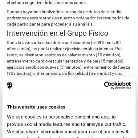
el estado cognitivo de los ancianos sanos.
Cuando hayamos finalizado la recogida de datos del estudio,
podremos descargarnos en nuestro ordenador los resultados de
cada participante para proceder a su análisis.
Intervención en el Grupo Físico
Dada la avanzada edad de los participantes (el 59% tenía 80
años o más), no podía realizar ejercicio aeróbico intenso. Por
tanto, se diseñaron sesiones de calentamiento (10 minutos),
entrenamiento cardiovascular sentados y de pie (15 minutos),
ejercicios aeróbicos suaves (5 minutos), entrenamiento de fuerza
(10 minutos), entrenamiento de flexibilidad (5 minutos) y una
breve sesión de relajación. Aquellos que inicialmente no pudieron
realizar la sesión completa de ejercicio, realizaron las actividades
que les era viable a nivel físico y de salud.
Intervención en el Grupo Combinado
This website uses cookies
Los participantes del Grupo Combinado compatibilizaron el
entrenamiento del Grupo Cognitivo (usando CogniFit) con el
We use cookies to personalise content and ads, to
entrenamiento del Grupo Físico. Como resultado, estos
provide social media features and to analyse our traffic.
participantes realizaron el doble de actividades que los de los
We also share information about your use of our site with
grupos de entrenamiento exclusivamente cognitivo o físico.