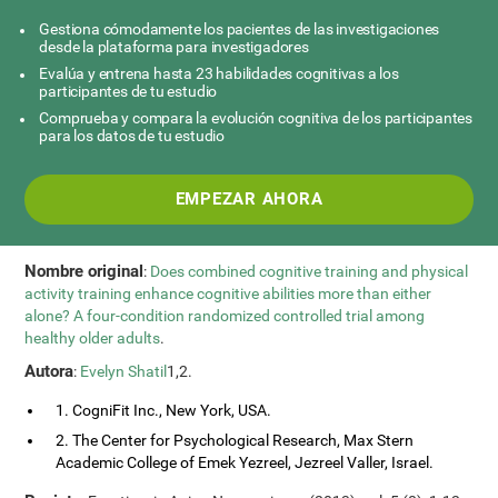
Gestiona cómodamente los pacientes de las investigaciones
desde la plataforma para investigadores
Evalúa y entrena hasta 23 habilidades cognitivas a los
participantes de tu estudio
Comprueba y compara la evolución cognitiva de los participantes
para los datos de tu estudio
EMPEZAR AHORA
Nombre original
:
Does combined cognitive training and physical
activity training enhance cognitive abilities more than either
alone? A four-condition randomized controlled trial among
healthy older adults
.
Autora
:
Evelyn Shatil
1,2.
1. CogniFit Inc., New York, USA.
2. The Center for Psychological Research, Max Stern
Academic College of Emek Yezreel, Jezreel Valler, Israel.