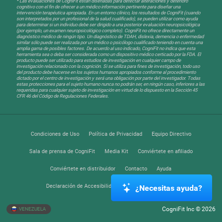
* Las evaluaciones de CogniFit están diseñadas para detectar alteraciones y deterioro
cognitivo con el fin de ofrecer a un médico información pertinente para diseñar una
intervención terapéutica apropiada. En un entorno clínico, los resultados de CogniFit (cuando
son interpretados por un profesional de la salud cualificado), se pueden utilizar como ayuda
para determinar si un individuo debe ser dirigido a una posterior evaluación neuropsicológica
(por ejemplo, un examen neuropsicológico completo). CogniFit no ofrece directamente un
diagnóstico médico de ningún tipo. Un diagnóstico de TDAH, dislexia, demencia o enfermedad
similar sólo puede ser realizada por un médico o psicólogo cualificado teniendo en cuenta una
amplia gama de posibles factores. De acuerdo al uso indicado, CogniFit no indica que esta
herramienta sea o deba ser considerada como un dispositivo médico certicado por la FDA. El
producto puede ser utilizado para estudios de investigación en cualquier campo de
investigación relacionado con la cognición. Si se utiliza para fines de investigación, todo uso
del producto debe hacerse en los sujetos humanos apropiados conforme al procedimiento
dictado por el centro de investigación y será una obligación por parte del investigador. Todas
estas protecciones para el sujeto humano nunca no podrán ser, en ningún caso, inferiores a las
requeridas para cualquier sujeto de investigación en virtud de lo dispuesto en la Sección 45
CFR 46 del Código de Regulaciones Federales.
Condiciones de Uso
Política de Privacidad
Equipo Directivo
Sala de prensa de CogniFit
Media Kit
Conviértete en afiliado
Conviértete en distribuidor
Contacto
Ayuda
Declaración de Accesibilidad
Centro de Confianza
¿Necesitas ayuda?
CogniFit Inc © 2026
VENEZUELA