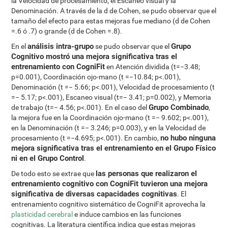
la Velocidad de procesamiento, el Escaneo visual y la
Denominación. A través de la d de Cohen, se pudo observar que el
tamaño del efecto para estas mejoras fue mediano (d de Cohen
=.6 ó .7) o grande (d de Cohen =.8).
análisis intra-grupo
Grupo
En el
se pudo observar que el
Cognitivo mostró una mejora significativa tras el
entrenamiento con CogniFit
en Atención dividida (t=−3.48;
p=0.001), Coordinación ojo-mano (t =−10.84; p<.001),
Denominación (t =− 5.66; p<.001), Velocidad de procesamiento (t
=− 5.17; p<.001), Escaneo visual (t=− 3.41; p=0.002), y Memoria
Grupo Combinado
de trabajo (t=− 4.56; p<.001). En el caso del
,
la mejora fue en la Coordinación ojo-mano (t =− 9.602; p<.001),
en la Denominación (t =− 3.246; p=0.003), y en la Velocidad de
no hubo ninguna
procesamiento (t =−4.695; p<.001). En cambio,
mejora significativa tras el entrenamiento en el Grupo Físico
ni en el Grupo Control
.
las personas que realizaron el
De todo esto se extrae que
entrenamiento cognitivo con CogniFit tuvieron una mejora
significativa de diversas capacidades cognitivas
. El
entrenamiento cognitivo sistemático de CogniFit aprovecha la
plasticidad cerebral
e induce cambios en las funciones
cognitivas. La literatura científica indica que estas mejoras