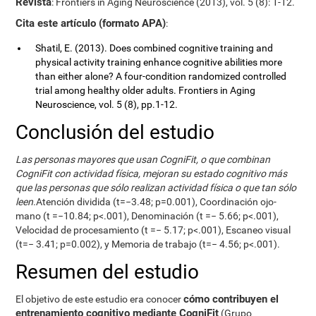
Revista
: Frontiers in Aging Neuroscience (2013), vol. 5 (8): 1-12.
Cita este artículo (formato APA)
:
Shatil, E. (2013). Does combined cognitive training and
physical activity training enhance cognitive abilities more
than either alone? A four-condition randomized controlled
trial among healthy older adults. Frontiers in Aging
Neuroscience, vol. 5 (8), pp.1-12.
Conclusión del estudio
Las personas mayores que usan CogniFit, o que combinan
CogniFit con actividad física, mejoran su estado cognitivo más
que las personas que sólo realizan actividad física o que tan sólo
leen
.Atención dividida (t=−3.48; p=0.001), Coordinación ojo-
mano (t =−10.84; p<.001), Denominación (t =− 5.66; p<.001),
Velocidad de procesamiento (t =− 5.17; p<.001), Escaneo visual
(t=− 3.41; p=0.002), y Memoria de trabajo (t=− 4.56; p<.001).
Resumen del estudio
cómo contribuyen el
El objetivo de este estudio era conocer
entrenamiento cognitivo mediante CogniFit
(Grupo