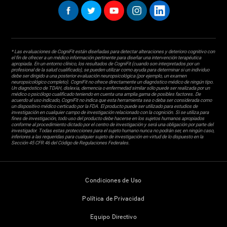
* Las evaluaciones de CogniFit están diseñadas para detectar alteraciones y deterioro cognitivo con
el fin de ofrecer a un médico información pertinente para diseñar una intervención terapéutica
apropiada. En un entorno clínico, los resultados de CogniFit (cuando son interpretados por un
profesional de la salud cualificado), se pueden utilizar como ayuda para determinar si un individuo
debe ser dirigido a una posterior evaluación neuropsicológica (por ejemplo, un examen
neuropsicológico completo). CogniFit no ofrece directamente un diagnóstico médico de ningún tipo.
Un diagnóstico de TDAH, dislexia, demencia o enfermedad similar sólo puede ser realizada por un
médico o psicólogo cualificado teniendo en cuenta una amplia gama de posibles factores. De
acuerdo al uso indicado, CogniFit no indica que esta herramienta sea o deba ser considerada como
un dispositivo médico certicado por la FDA. El producto puede ser utilizado para estudios de
investigación en cualquier campo de investigación relacionado con la cognición. Si se utiliza para
fines de investigación, todo uso del producto debe hacerse en los sujetos humanos apropiados
conforme al procedimiento dictado por el centro de investigación y será una obligación por parte del
investigador. Todas estas protecciones para el sujeto humano nunca no podrán ser, en ningún caso,
inferiores a las requeridas para cualquier sujeto de investigación en virtud de lo dispuesto en la
Sección 45 CFR 46 del Código de Regulaciones Federales.
Condiciones de Uso
Política de Privacidad
Equipo Directivo