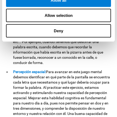
Allow all
ordenar las letras que componen nuestra palabra objetivo.
Para ello, debemos recordar dónde se encontraba
posicionada cada letra e identificarla rápidamente. Al
Allow selection
practicar este ejercicio estamos estimulando y ayudando a
fortalecer nuestra capacidad de memoria visual a corto
plazo. Mejorar esta habilidad cognitiva es esencial para
Deny
nuestro día a día, pues nos permite retener mentalmente
importante información como letras, figuras, colores, caras,
etc... Por ejemplo, cuando tenemos que descifrar una
palabra escrita, cuando debemos que recordar la
información que había escrita en la pizarra antes de que
fuese borrada, reconocer a un conocido en la calle, o
conducir de forma.
Percepción espacial:
Para avanzar en este juego mental
debemos identificar en qué parte de la pantalla se encuentra
cada letra que necesitamos y qué lugar debería ocupar para
formar la palabra. Al practicar este ejercicio, estamos
activando y estimulando nuestra capacidad de percepción
espacial. Mejorar esta habilidad cognitiva es fundamental
para nuestro día a día, pues nos permite pensar en dos y en
tres dimensiones, y comprender la disposición de nuestro
entorno y nuestra relación con él. Una buena capacidad de