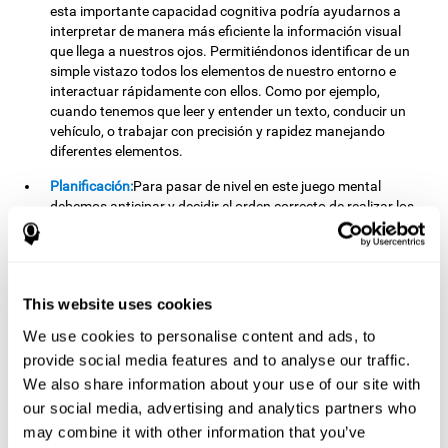
esta importante capacidad cognitiva podría ayudarnos a
interpretar de manera más eficiente la información visual
que llega a nuestros ojos. Permitiéndonos identificar de un
simple vistazo todos los elementos de nuestro entorno e
interactuar rápidamente con ellos. Como por ejemplo,
cuando tenemos que leer y entender un texto, conducir un
vehículo, o trabajar con precisión y rapidez manejando
diferentes elementos.
Planificación:
Para pasar de nivel en este juego mental
debemos anticipar y decidir el orden correcto de realizar los
movimientos, y lograr ordenar las letras que conforman
nuestra palabra objetivo en el menor número de
movimientos posible. Al practicar este ejercicio, activamos y
fortalecemos nuestra capacidad de planificación. Mejorar
This website uses cookies
esta importante habilidad cognitiva es fundamental para
nuestro día a día, pues nos permite "pensar en el futuro" y
We use cookies to personalise content and ads, to
anticipar mentalmente la forma de correcta de ejecutar una
provide social media features and to analyse our traffic.
tarea o alcanzar una menta específica. Como por ejemplo,
We also share information about your use of our site with
cuando planificamos cómo vamos a resolver las tareas de la
escuela, cómo vamos a llegar a un lugar determinado, cómo
our social media, advertising and analytics partners who
vamos a estructurar un trabajo o qué tareas debemos
may combine it with other information that you’ve
emprender para lograr nuestro objetivo.