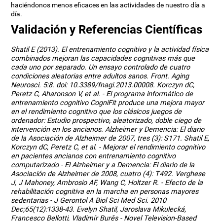
haciéndonos menos eficaces en las actividades de nuestro día a
día.
Validación y Referencias Científicas
Shatil E (2013). El entrenamiento cognitivo y la actividad física
combinados mejoran las capacidades cognitivas más que
cada uno por separado. Un ensayo controlado de cuatro
condiciones aleatorias entre adultos sanos. Front. Aging
Neurosci. 5:8. doi: 10.3389/fnagi.2013.00008. Korczyn dC,
Peretz C, Aharonson V, et al. - El programa informático de
entrenamiento cognitivo CogniFit produce una mejora mayor
en el rendimiento cognitivo que los clásicos juegos de
ordenador: Estudio prospectivo, aleatorizado, doble ciego de
intervención en los ancianos. Alzheimer y Demencia: El diario
de la Asociación de Alzheimer de 2007, tres (3): S171. Shatil E,
Korczyn dC, Peretz C, et al. - Mejorar el rendimiento cognitivo
en pacientes ancianos con entrenamiento cognitivo
computarizado - El Alzheimer y a Demencia: El diario de la
Asociación de Alzheimer de 2008, cuatro (4): T492. Verghese
J, J Mahoney, Ambrosio AF, Wang C, Holtzer R. - Efecto de la
rehabilitación cognitiva en la marcha en personas mayores
sedentarias - J Gerontol A Biol Sci Med Sci. 2010
Dec;65(12):1338-43. Evelyn Shatil, Jaroslava Mikulecká,
Francesco Bellotti, Vladimír Burěs - Novel Television-Based