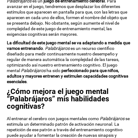
Palabrájaros
es un
juego de entrenamiento cerebral
. Para
avanzar en el juego, tendremos que desplazar los diferentes
estímulos que aparecen en pantalla para que, con las letras que
aparecen en cada uno de ellos, formen el nombre del objeto que
se presenta debajo. No obstante, según aumente el nivel de
complejidad de este juego de entrenamiento mental, las
exigencias cognitivas serán mayores.
La dificultad de este juego mental se va adaptando a medida que
vamos entrenando
.
Palabrájaros
es un recurso científico
diseñado para medir continuamente nuestro desempeño y
regular de manera automática la complejidad de las tareas,
optimizando así nuestro entrenamiento cognitivo. El juego
mental
Palabrájaros
ha sido
perfeccionado para que niños,
adultos y mayores entrenen y estimulen capacidades cognitivas
esenciales
.
¿Cómo mejora el juego mental
“Palabrájaros” mis habilidades
cognitivas?
Al entrenar el cerebro con juegos mentales como
Palabrájaros
se
estimula un determinado patrón de activación neuronal. La
repetición de ese patrón a través del entrenamiento cognitivo
puede ayudar a fomentar la creación de nuevas sinapsis y