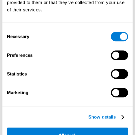
provided to them or that they’ve collected from your use
of their services.
Flexibilidad cognitiva:
A medida que avanzamos en este
juego mental, irán apareciendo estímulos de color verde que
cambian aleatoriamente de posición. Para pasar de nivel,
debemos ser capaces de adaptar nuestros movimientos y
Consent
estrategia de juego a estas nuevas situaciones cambiantes e
Necessary
Selection
inesperadas. Al practicar este ejercicio mental estamos
estimulando y activando nuestra flexibilidad cognitiva. Esta
habilidad cognitiva se relaciona con la inteligencia fluida y la
Preferences
destreza para resolver problemas nuevos de una forma
flexible y eficiente. Una buena flexibilidad cognitiva nos
permite darnos cuenta de que lo que estamos haciendo no
Statistics
funciona, o ha dejado de funcionar, y nos ayuda a reajustar
nuestra conducta, pensamiento y opiniones para
adaptarnos de forma adecuada a las nuevas situaciones. La
Marketing
flexibilidad cognitiva nos ayuda a ser mas efectivos en todos
los ámbitos de nuestra vida diaria; laboral, académico,
social, etc...
Show details
Memoria visual a corto plazo:
El juego mental
Palabrájaros
requiere que seamos capaces de establecer de forma
eficiente la secuencia de movimientos adecuada para lograr