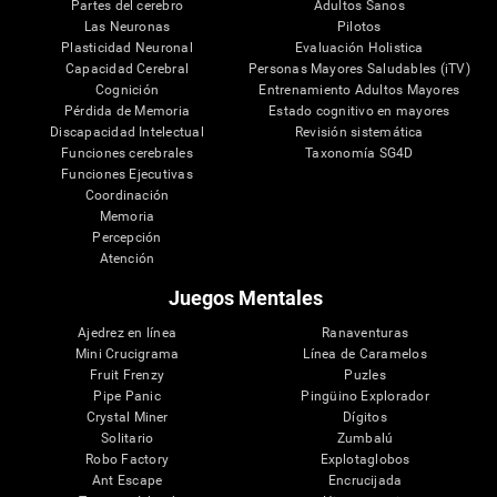
Partes del cerebro
Adultos Sanos
Las Neuronas
Pilotos
Plasticidad Neuronal
Evaluación Holistica
Capacidad Cerebral
Personas Mayores Saludables (iTV)
Cognición
Entrenamiento Adultos Mayores
Pérdida de Memoria
Estado cognitivo en mayores
Discapacidad Intelectual
Revisión sistemática
Funciones cerebrales
Taxonomía SG4D
Funciones Ejecutivas
Coordinación
Memoria
Percepción
Atención
Juegos Mentales
Ajedrez en línea
Ranaventuras
Mini Crucigrama
Línea de Caramelos
Fruit Frenzy
Puzles
Pipe Panic
Pingüino Explorador
Crystal Miner
Dígitos
Solitario
Zumbalú
Robo Factory
Explotaglobos
Ant Escape
Encrucijada