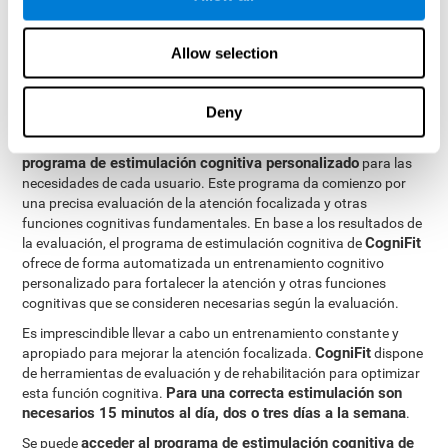
conexiones cerebrales de las estructuras implicadas en la
atención se fortalecerán. Así, cuando necesitemos centrar
Allow selection
nuestra atención, las conexiones serán más rápidas y eficientes,
mejorando nuestra atención focalizada.
CogniFit
está formado por un completo equipo de profesionales
Deny
especializados en el estudio de la plasticidad sináptica y
procesos de neurogénesis. Esto ha permitido la creación de un
programa de estimulación cognitiva personalizado
para las
necesidades de cada usuario. Este programa da comienzo por
una precisa evaluación de la atención focalizada y otras
funciones cognitivas fundamentales. En base a los resultados de
CogniFit
la evaluación, el programa de estimulación cognitiva de
ofrece de forma automatizada un entrenamiento cognitivo
personalizado para fortalecer la atención y otras funciones
cognitivas que se consideren necesarias según la evaluación.
Es imprescindible llevar a cabo un entrenamiento constante y
CogniFit
apropiado para mejorar la atención focalizada.
dispone
de herramientas de evaluación y de rehabilitación para optimizar
Para una correcta estimulación son
esta función cognitiva.
necesarios 15 minutos al día, dos o tres días a la semana
.
acceder al programa de estimulación cognitiva de
Se puede