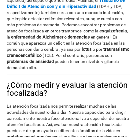
Trastorno de
izquierda) del espacio que nos rodea. Además, el
Déficit de Atención con y sin Hiperactividad
(TDAH y TDA,
respectivamente) también cursa con una marcada inatención,
que impide detectar estímulos relevantes, aunque cuenta con
más problemas de memoria. Podemos encontrar problemas de
esquizofrenia
atención focalizada en otros trastornos, como la
,
enfermedad de Alzheimer
demencias
la
o
en general. Es
común que aparezca un déficit en la atención focalizada en las
ictus
traumatismo
personas con daño cerebral, ya sea por
o por
craneoencefálico
(TCE). Por el contrario, personas con
problemas de ansiedad
pueden tener un nivel de vigilancia
demasiado alto.
¿Cómo medir y evaluar la atención
focalizada?
La atención focalizada nos permite realizar muchas de las
actividades de nuestro día a día. Nuestra capacidad para dirigir
correctamente nuestro foco atencional va a depender de nuestra
atención focalizada. Así, evaluar nuestra atención focalizada
puede ser de gran ayuda en diferentes ámbitos de la vida: en
ámbitos escolares
(saber si un niño va a tener problemas para