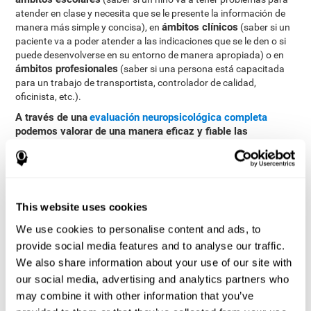
atender en clase y necesita que se le presente la información de
ámbitos clínicos
manera más simple y concisa), en
(saber si un
paciente va a poder atender a las indicaciones que se le den o si
puede desenvolverse en su entorno de manera apropiada) o en
ámbitos profesionales
(saber si una persona está capacitada
para un trabajo de transportista, controlador de calidad,
oficinista, etc.).
A través de una
evaluación neuropsicológica completa
podemos valorar de una manera eficaz y fiable las
diferentes habilidades cognitivas, como la atención
focalizada
CogniFit
. El test que ofrece
para evaluar la atención
focalizada está inspirada en los tests clásicos Continuous
Performance Test (CPT), Variables Of Attention (TOVA) y Hooper
Visual Organisation Task (VOT). Esta prueba ayuda a evaluar
This website uses cookies
otras alteraciones de conducta como la inquietud o la
We use cookies to personalise content and ads, to
impulsividad, la ansiedad y la inatención, entre otras. Además de
la atención focalizada, el test también mide inhibición y
provide social media features and to analyse our traffic.
flexibilidad cognitiva.
We also share information about your use of our site with
our social media, advertising and analytics partners who
Test de Celeridad REST-HECOOR
: Aparece en la pantalla un
cuadrado azul. Habrá que pulsar tan rápido como sea
may combine it with other information that you’ve
posible el botón situándose dentro del cuadrado. Cuantos