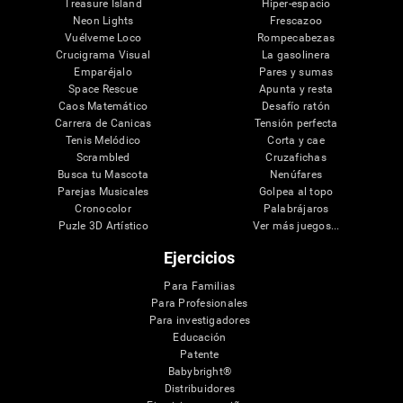
Treasure Island
Hiper-espacio
Neon Lights
Frescazoo
Vuélveme Loco
Rompecabezas
Crucigrama Visual
La gasolinera
Emparéjalo
Pares y sumas
Space Rescue
Apunta y resta
Caos Matemático
Desafío ratón
Carrera de Canicas
Tensión perfecta
Tenis Melódico
Corta y cae
Scrambled
Cruzafichas
Busca tu Mascota
Nenúfares
Parejas Musicales
Golpea al topo
Cronocolor
Palabrájaros
Puzle 3D Artístico
Ver más juegos...
Ejercicios
Para Familias
Para Profesionales
Para investigadores
Educación
Patente
Babybright®
Distribuidores