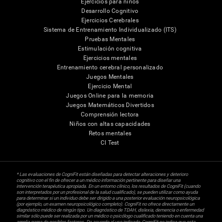
Ejercicios para niños
Desarrollo Cognitivo
Ejercicios Cerebrales
Sistema de Entrenamiento Individualizado (ITS)
Pruebas Mentales
Estimulación cognitiva
Ejercicios mentales
Entrenamiento cerebral personalizado
Juegos Mentales
Ejercicio Mental
Juegos Online para la memoria
Juegos Matemáticos Divertidos
Comprensión lectora
Niños con altas capacidades
Retos mentales
CI Test
* Las evaluaciones de CogniFit están diseñadas para detectar alteraciones y deterioro
cognitivo con el fin de ofrecer a un médico información pertinente para diseñar una
intervención terapéutica apropiada. En un entorno clínico, los resultados de CogniFit (cuando
son interpretados por un profesional de la salud cualificado), se pueden utilizar como ayuda
para determinar si un individuo debe ser dirigido a una posterior evaluación neuropsicológica
(por ejemplo, un examen neuropsicológico completo). CogniFit no ofrece directamente un
diagnóstico médico de ningún tipo. Un diagnóstico de TDAH, dislexia, demencia o enfermedad
similar sólo puede ser realizada por un médico o psicólogo cualificado teniendo en cuenta una
amplia gama de posibles factores. De acuerdo al uso indicado, CogniFit no indica que esta