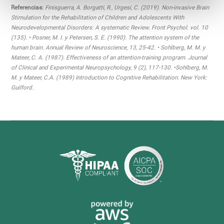
Referencias:
Finisguerra, A. Borgatti, R., Urgesi, C. (2019). Non-invasive Brain
Stimulation for the Rehabilitation of Children and Adolescents With
Neurodevelopmental Disorders: A systematic Review. Front Psychol. vol. 10
(135). • Posner, M. I. y Petersen, S. E. (1990). The attention system of the
human brain. Annual Review of Neuroscience, 13, 25-42. • Sohlberg, M. M. y
Mateer, C. A. (1987). Effectiveness of an attention-training program. Journal
of Clinical and Experimental Neuropsychology, 9 (2), 117-130. •Sohlberg, M.
M. y Mateer, C.A. (1989) Introduction to Cognitive Rehabilitation. New York:
Guilford.