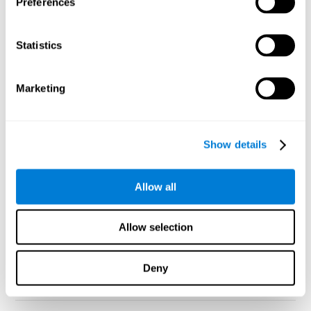
Preferences
varias ollas y cazuelas, mientras piensas en los invitados y
recuerdas la receta.
¿Para dirigir con éxito una reunión qué funciones
Statistics
cerebrales deben activarse en el cerebro?
Dirigir
correctamente una reunión del trabajo, o una reunión
familiar es una tarea muy compleja, requiere que tu cerebro
Marketing
active determinadas redes de conexiones neuronales y
funciones cerebrales relacionadas con la atención,
concentración, capacidad de escuchar activamente, rapidez
de respuesta, etc..
Show details
¿Volar una cometa?
La mayoría de la gente asume que la
relajación es algo natural, pero no podrías relajarte sin
Allow all
algunas capacidades cognitivas fundamentales.
¿Conducir un coche?
Incluso si eres un conductor
experimentado, llegar a tu destino requiere habilidad,
Allow selection
concentración y una amplia gama de habilidades cognitivas
¿Reunirse con un amigo?
La vida sería muy solitaria sin las
habilidades cognitivas que nos permiten conocer y saludar a
Deny
las personas que nos rodean.