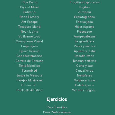
Pipe Panic
Pingüino Explorador
Crystal Miner
Dígitos
Solitario
Zumbalú
Robo Factory
Explotaglobos
Ant Escape
Encrucijada
Treasure Island
Hiper-espacio
Neon Lights
Frescazoo
Vuélveme Loco
Rompecabezas
Crucigrama Visual
La gasolinera
Emparéjalo
Pares y sumas
Space Rescue
Apunta y resta
Caos Matemático
Desafío ratón
Carrera de Canicas
Tensión perfecta
Tenis Melódico
Corta y cae
Scrambled
Cruzafichas
Busca tu Mascota
Nenúfares
Parejas Musicales
Golpea al topo
Cronocolor
Palabrájaros
Puzle 3D Artístico
Ver más juegos...
Ejercicios
Para Familias
Para Profesionales