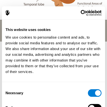
This website uses cookies
We use cookies to personalise content and ads, to
provide social media features and to analyse our traffic.
We also share information about your use of our site with
¿Para qué utilizamos las
our social media, advertising and analytics partners who
funciones cerebrales?
may combine it with other information that you’ve
provided to them or that they’ve collected from your use
En el curso de un solo día, utilizamos nuestras funciones
of their services.
cerebrales continuamente, se realizan miles de tareas físicas que
requieren millones de complejos cálculos mentales de las
diferentes
partes del cerebro
. Aquí te mostramos algunos
ejemplos de cómo en tu vida diaria combinas de muchas formas
Consent
diferentes tus
habilidades cognitivas
y funciones cerebrales:
Necessary
Selection
¿Preparar una comida es un buen ejercicio para el
cerebro?
Cuando estás cocinando, tienes que atender a