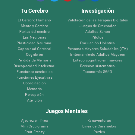
Tu Cerebro
Investigación
El Cerebro Humano
Validación de las Terapias Digitales
Mente y Cerebro
Juegos de Ordenador
Partes del cerebro
Adultos Sanos
Las Neuronas
Pilotos
Plasticidad Neuronal
Evaluación Holistica
Capacidad Cerebral
Personas Mayores Saludables (iTV)
Cognición
Entrenamiento Adultos Mayores
Pérdida de Memoria
Estado cognitivo en mayores
Discapacidad Intelectual
Revisión sistemática
Funciones cerebrales
Taxonomía SG4D
Funciones Ejecutivas
Coordinación
Memoria
Percepción
Atención
Juegos Mentales
Ajedrez en línea
Ranaventuras
Mini Crucigrama
Línea de Caramelos
Fruit Frenzy
Puzles