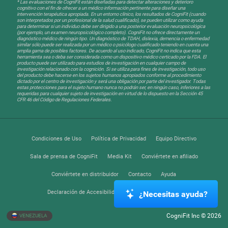
* Las evaluaciones de CogniFit están diseñadas para detectar alteraciones y deterioro
cognitivo con el fin de ofrecer a un médico información pertinente para diseñar una
intervención terapéutica apropiada. En un entorno clínico, los resultados de CogniFit (cuando
son interpretados por un profesional de la salud cualificado), se pueden utilizar como ayuda
para determinar si un individuo debe ser dirigido a una posterior evaluación neuropsicológica
(por ejemplo, un examen neuropsicológico completo). CogniFit no ofrece directamente un
diagnóstico médico de ningún tipo. Un diagnóstico de TDAH, dislexia, demencia o enfermedad
similar sólo puede ser realizada por un médico o psicólogo cualificado teniendo en cuenta una
amplia gama de posibles factores. De acuerdo al uso indicado, CogniFit no indica que esta
herramienta sea o deba ser considerada como un dispositivo médico certicado por la FDA. El
producto puede ser utilizado para estudios de investigación en cualquier campo de
investigación relacionado con la cognición. Si se utiliza para fines de investigación, todo uso
del producto debe hacerse en los sujetos humanos apropiados conforme al procedimiento
dictado por el centro de investigación y será una obligación por parte del investigador. Todas
estas protecciones para el sujeto humano nunca no podrán ser, en ningún caso, inferiores a las
requeridas para cualquier sujeto de investigación en virtud de lo dispuesto en la Sección 45
CFR 46 del Código de Regulaciones Federales.
Condiciones de Uso
Política de Privacidad
Equipo Directivo
Sala de prensa de CogniFit
Media Kit
Conviértete en afiliado
Conviértete en distribuidor
Contacto
Ayuda
Declaración de Accesibilidad
Centro de Confianza
¿Necesitas ayuda?
CogniFit Inc © 2026
VENEZUELA