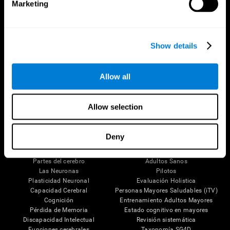
Marketing
Show details
Síguenos en
Allow all
Allow selection
Tu Cerebro
Investigación
Deny
El Cerebro Humano
Validación de las Terapias Digitales
Mente y Cerebro
Juegos de Ordenador
Partes del cerebro
Adultos Sanos
Las Neuronas
Pilotos
Plasticidad Neuronal
Evaluación Holistica
Capacidad Cerebral
Personas Mayores Saludables (iTV)
Cognición
Entrenamiento Adultos Mayores
Pérdida de Memoria
Estado cognitivo en mayores
Discapacidad Intelectual
Revisión sistemática
Funciones cerebrales
Taxonomía SG4D