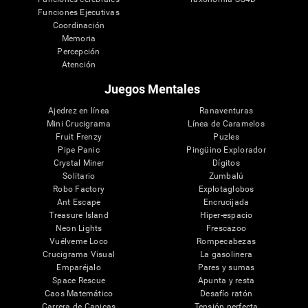
Funciones Ejecutivas
Coordinación
Memoria
Percepción
Atención
Juegos Mentales
Ajedrez en línea
Ranaventuras
Mini Crucigrama
Línea de Caramelos
Fruit Frenzy
Puzles
Pipe Panic
Pingüino Explorador
Crystal Miner
Dígitos
Solitario
Zumbalú
Robo Factory
Explotaglobos
Ant Escape
Encrucijada
Treasure Island
Hiper-espacio
Neon Lights
Frescazoo
Vuélveme Loco
Rompecabezas
Crucigrama Visual
La gasolinera
Emparéjalo
Pares y sumas
Space Rescue
Apunta y resta
Caos Matemático
Desafío ratón
Carrera de Canicas
Tensión perfecta