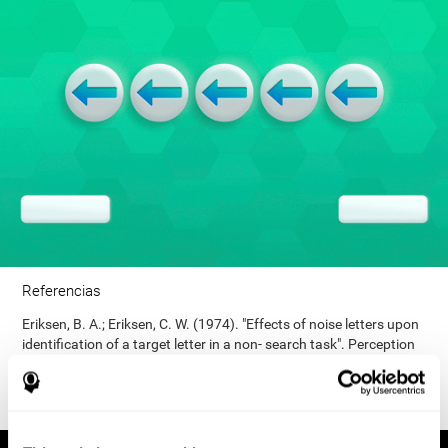
Referencias
Eriksen, B. A.; Eriksen, C. W. (1974). "Effects of noise letters upon
identification of a target letter in a non- search task". Perception
and Psychophysics. 16: 143–149. doi:10.3758/bf03203267.