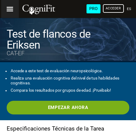
PRO
ACCEDER
ESP
Test de flancos de
Eriksen
CAT-EF
Accede a este test de evaluación neuropsicológica.
Realiza una evaluación cognitiva del nivel de tus habilidades
cognitivas.
Compara los resultados por grupos de edad. ¡Pruébalo!
EMPEZAR AHORA
Especificaciones Técnicas de la Tarea