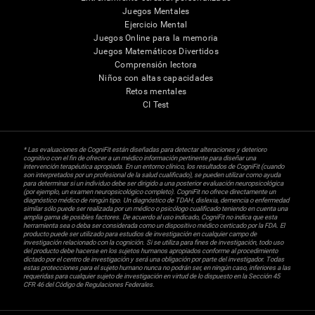
Juegos Mentales
Ejercicio Mental
Juegos Online para la memoria
Juegos Matemáticos Divertidos
Comprensión lectora
Niños con altas capacidades
Retos mentales
CI Test
* Las evaluaciones de CogniFit están diseñadas para detectar alteraciones y deterioro
cognitivo con el fin de ofrecer a un médico información pertinente para diseñar una
intervención terapéutica apropiada. En un entorno clínico, los resultados de CogniFit (cuando
son interpretados por un profesional de la salud cualificado), se pueden utilizar como ayuda
para determinar si un individuo debe ser dirigido a una posterior evaluación neuropsicológica
(por ejemplo, un examen neuropsicológico completo). CogniFit no ofrece directamente un
diagnóstico médico de ningún tipo. Un diagnóstico de TDAH, dislexia, demencia o enfermedad
similar sólo puede ser realizada por un médico o psicólogo cualificado teniendo en cuenta una
amplia gama de posibles factores. De acuerdo al uso indicado, CogniFit no indica que esta
herramienta sea o deba ser considerada como un dispositivo médico certicado por la FDA. El
producto puede ser utilizado para estudios de investigación en cualquier campo de
investigación relacionado con la cognición. Si se utiliza para fines de investigación, todo uso
del producto debe hacerse en los sujetos humanos apropiados conforme al procedimiento
dictado por el centro de investigación y será una obligación por parte del investigador. Todas
estas protecciones para el sujeto humano nunca no podrán ser, en ningún caso, inferiores a las
requeridas para cualquier sujeto de investigación en virtud de lo dispuesto en la Sección 45
CFR 46 del Código de Regulaciones Federales.