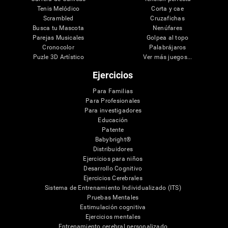
Tenis Melódico
Corta y cae
Scrambled
Cruzafichas
Busca tu Mascota
Nenúfares
Parejas Musicales
Golpea al topo
Cronocolor
Palabrájaros
Puzle 3D Artístico
Ver más juegos...
Ejercicios
Para Familias
Para Profesionales
Para investigadores
Educación
Patente
Babybright®
Distribuidores
Ejercicios para niños
Desarrollo Cognitivo
Ejercicios Cerebrales
Sistema de Entrenamiento Individualizado (ITS)
Pruebas Mentales
Estimulación cognitiva
Ejercicios mentales
Entrenamiento cerebral personalizado