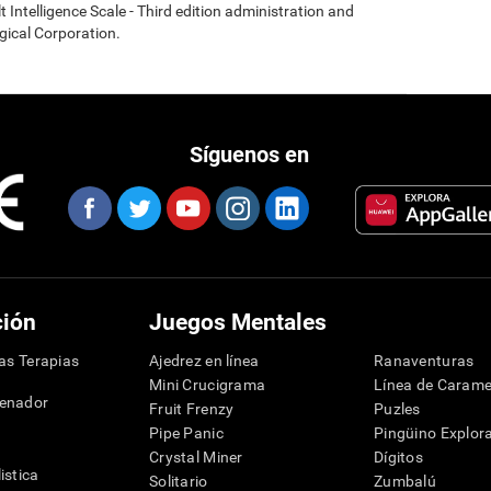
t Intelligence Scale - Third edition administration and
gical Corporation.
Síguenos en
ción
Juegos Mentales
las Terapias
Ajedrez en línea
Ranaventuras
Mini Crucigrama
Línea de Carame
denador
Fruit Frenzy
Puzles
Pipe Panic
Pingüino Explor
Crystal Miner
Dígitos
istica
Solitario
Zumbalú