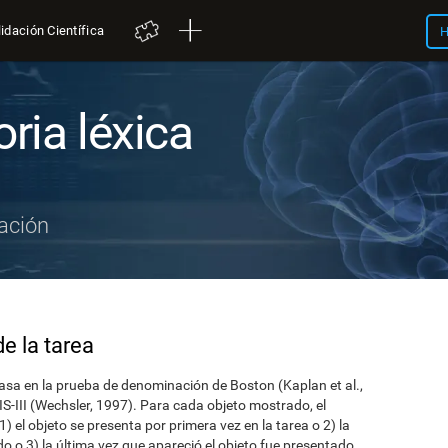
idación Científica
H
ria léxica
ación
e la tarea
sa en la prueba de denominación de Boston (Kaplan et al.,
S-III (Wechsler, 1997). Para cada objeto mostrado, el
1) el objeto se presenta por primera vez en la tarea o 2) la
do o 3) la última vez que apareció el objeto fue presentado