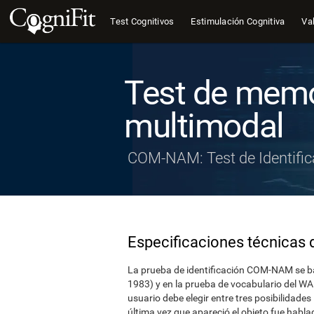
Test Cognitivos
Estimulación Cognitiva
Val
Test de memo
multimodal
COM-NAM: Test de Identific
Especificaciones técnicas d
La prueba de identificación COM-NAM se ba
1983) y en la prueba de vocabulario del WAI
usuario debe elegir entre tres posibilidades 
última vez que apareció el objeto fue habla