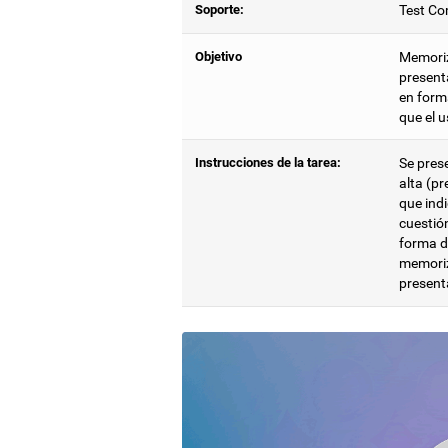
Soporte:
Test Co
Objetivo
Memoriz
presenta
en forma
que el u
Instrucciones de la tarea:
Se pres
alta (p
que indi
cuestión
forma d
memoriz
present