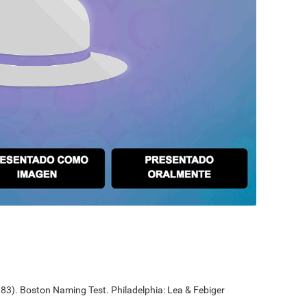
1983). Boston Naming Test. Philadelphia: Lea & Febiger