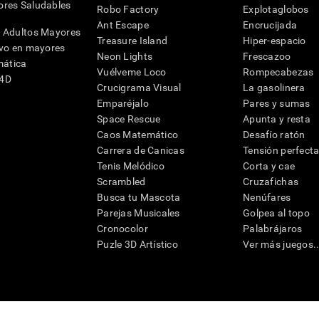
res Saludables
Robo Factory
Explotaglobos
Ant Escape
Encrucijada
 Adultos Mayores
Treasure Island
Hiper-espacio
ivo en mayores
Neon Lights
Frescazoo
mática
Vuélveme Loco
Rompecabezas
G4D
Crucigrama Visual
La gasolinera
Emparéjalo
Pares y sumas
Space Rescue
Apunta y resta
Caos Matemático
Desafío ratón
Carrera de Canicas
Tensión perfect
Tenis Melódico
Corta y cae
Scrambled
Cruzafichas
Busca tu Mascota
Nenúfares
Parejas Musicales
Golpea al topo
Cronocolor
Palabrájaros
Puzle 3D Artístico
Ver más juegos..