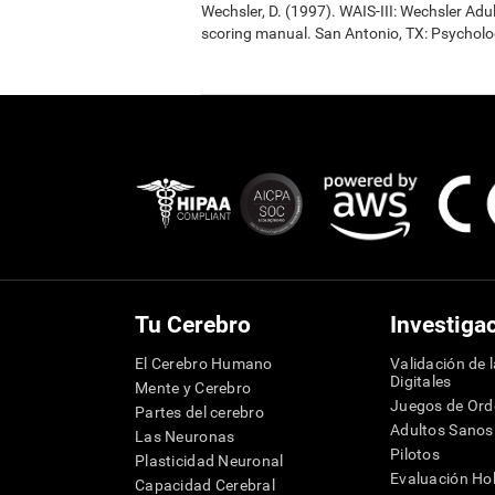
Wechsler, D. (1997). WAIS-III: Wechsler Adul
scoring manual. San Antonio, TX: Psycholo
Tu Cerebro
Investiga
El Cerebro Humano
Validación de 
Digitales
Mente y Cerebro
Juegos de Or
Partes del cerebro
Adultos Sanos
Las Neuronas
Pilotos
Plasticidad Neuronal
Evaluación Hol
Capacidad Cerebral