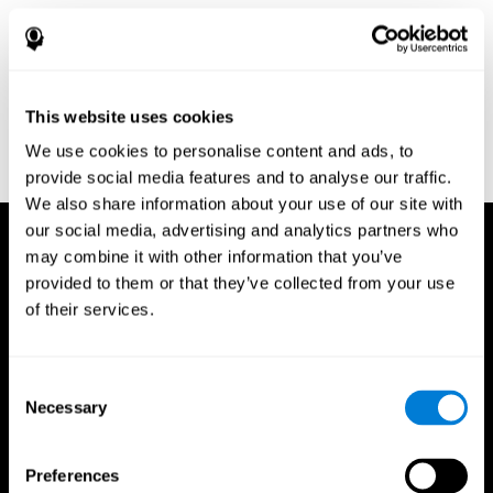
Greenberg, L. M., Kindschi, C. L., & Corman, C. L. (1996). TOVA
test of variables of attention: clinical guide. St. Paul, MN: TOVA
Research Foundation.
Stroop, J. R (1935). Studies of interference in serial verbal
This website uses cookies
reactions. Journal of experimental psychology, 18(6), 643.
We use cookies to personalise content and ads, to
Whiteside A., A synopsis of the Vienna Test System: A computer
aided psychological diagnosis. JOPED, 2002, 5 (1), 41–50.
provide social media features and to analyse our traffic.
We also share information about your use of our site with
our social media, advertising and analytics partners who
may combine it with other information that you’ve
provided to them or that they’ve collected from your use
of their services.
Consent
Necessary
Selection
Preferences