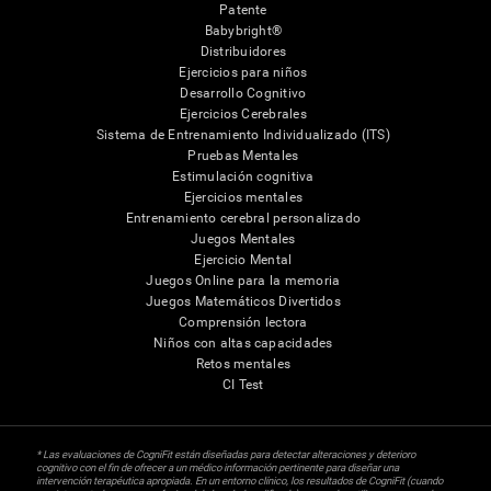
Patente
Babybright®
Distribuidores
Ejercicios para niños
Desarrollo Cognitivo
Ejercicios Cerebrales
Sistema de Entrenamiento Individualizado (ITS)
Pruebas Mentales
Estimulación cognitiva
Ejercicios mentales
Entrenamiento cerebral personalizado
Juegos Mentales
Ejercicio Mental
Juegos Online para la memoria
Juegos Matemáticos Divertidos
Comprensión lectora
Niños con altas capacidades
Retos mentales
CI Test
* Las evaluaciones de CogniFit están diseñadas para detectar alteraciones y deterioro
cognitivo con el fin de ofrecer a un médico información pertinente para diseñar una
intervención terapéutica apropiada. En un entorno clínico, los resultados de CogniFit (cuando