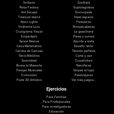
Solitario
Zumbalú
Robo Factory
Explotaglobos
Ant Escape
Encrucijada
Treasure Island
Hiper-espacio
Neon Lights
Frescazoo
Vuélveme Loco
Rompecabezas
Crucigrama Visual
La gasolinera
Emparéjalo
Pares y sumas
Space Rescue
Apunta y resta
Caos Matemático
Desafío ratón
Carrera de Canicas
Tensión perfecta
Tenis Melódico
Corta y cae
Scrambled
Cruzafichas
Busca tu Mascota
Nenúfares
Parejas Musicales
Golpea al topo
Cronocolor
Palabrájaros
Puzle 3D Artístico
Ver más juegos...
Ejercicios
Para Familias
Para Profesionales
Para investigadores
Educación