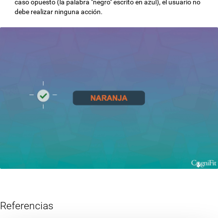
caso opuesto (la palabra "negro" escrito en azul), el usuario no
debe realizar ninguna acción.
Referencias