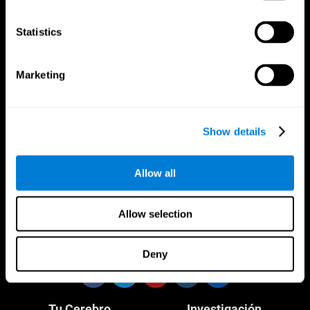
Statistics
Marketing
CogniFit App
Show details
Allow all
Allow selection
Síguenos en
Deny
Tu Cerebro
Investigación