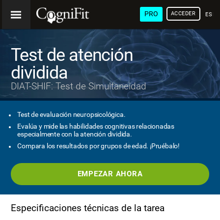
PRO
ACCEDER
ESP
Test de atención
dividida
DIAT-SHIF: Test de Simultaneidad
Test de evaluación neuropsicológica.
Evalúa y mide las habilidades cognitivas relacionadas
especialmente con la atención dividida.
Compara los resultados por grupos de edad. ¡Pruébalo!
EMPEZAR AHORA
Especificaciones técnicas de la tarea