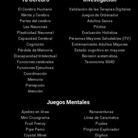
El Cerebro Humano
Validación de las Terapias Digitales
Mente y Cerebro
Juegos de Ordenador
Partes del cerebro
Adultos Sanos
Las Neuronas
Pilotos
Plasticidad Neuronal
Evaluación Holistica
Capacidad Cerebral
Personas Mayores Saludables (iTV)
Cognición
Entrenamiento Adultos Mayores
Pérdida de Memoria
Estado cognitivo en mayores
Discapacidad Intelectual
Revisión sistemática
Funciones cerebrales
Taxonomía SG4D
Funciones Ejecutivas
Coordinación
Memoria
Percepción
Atención
Juegos Mentales
Ajedrez en línea
Ranaventuras
Mini Crucigrama
Línea de Caramelos
Fruit Frenzy
Puzles
Pipe Panic
Pingüino Explorador
Crystal Miner
Dígitos