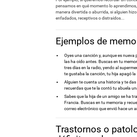
pensamos en qué momento lo aprendimos, qué
manera divertida o aburrida, si alguien hiz
enfadados, receptivos o distraídos...
Ejemplos de memor
Oyes una canción y, aunque es nueva pa
las ha oído antes. Buscas en tu memor
tres días en la radio, yendo al superme
te gustaba la canción, tu hija apagó la
Alguien te cuenta una historia y te das
recuerdas que te la contó tu abuela una
Sabes que la hija de un amigo se ha tr
Francia. Buscas en tu memoria y recue
correo electrónico que envió hace un a
Trastornos o patol