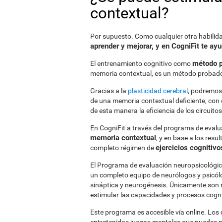
contextual?
Por supuesto. Como cualquier otra habilida
aprender y mejorar, y en CogniFit te ay
método p
El entrenamiento cognitivo como
memoria contextual, es un método probado
Gracias a la
plasticidad cerebral
, podremos 
de una memoria contextual deficiente, con 
de esta manera la eficiencia de los circuito
En CogniFit a través del programa de eva
memoria contextual
, y en base a los res
ejercicios cognitiv
completo régimen de
El Programa de evaluación neuropsicológica
un completo equipo de neurólogos y psicólo
sináptica y neurogénesis. Únicamente son 
estimular las capacidades y procesos cogni
Este programa es accesible vía online. Los 