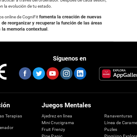
acticar a través del ordenador. Después de cada sesión,
n la evolución de tu estado.
fomenta la creación de nuevas
os online de CogniFit
 de reorganizar y recuperar la función de las áreas
s la memoria contextual
.
Síguenos en
ción
Juegos Mentales
las Terapias
Ajedrez en línea
Ranaventuras
Mini Crucigrama
Línea de Carame
denador
Fruit Frenzy
Puzles
Pipe Panic
Pingüino Explor