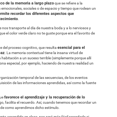
co de la memoria a largo plazo
que se refiere a la
 emocionales, sociales o de espacio y tiempo que rodean un
rmite recordar los diferentes aspectos que
tecimiento
.
 nos transporte al día de nuestra boda y a lo nerviosos y
 el color verde claro no te guste porque era el favorito de
esencial para el
 del proceso cognitivo, que resulta
caz
. La memoria contextual tiene la insana virtud de
 habitación a un suceso terrible (simplemente porque allí
ona especial, por ejemplo, haciendo de nuestra realidad un
ganización temporal de las secuencias, de los eventos
quisición de las informaciones aprendidas, así como la fuente
favorece el aprendizaje y la recuperación de lo
que
, facilita el recuerdo. Así, cuando tenemos que recordar un
n de como aprendimos dicho estímulo.
pto aprendido en clase, nos será más fácil recordarlo si