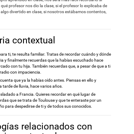
 profesor nos dio la clase, si el profesor lo explicaba de
o algo divertido en clase, si nosotros estábamos contentos,
ia contextual
ra ti, te resulta familiar. Tratas de recordar cuándo y dónde
ia y finalmente recuerdas que la habías escuchado hace
rcado con tu hija. También recuerdas que, a pesar de que a ti
 radio con impaciencia.
 cuenta que ya la habías oído antes. Piensas en ello y
 tarde de lluvia, hace varios años.
asladado a Francia. Quieres recordar en qué lugar de
rdas que se trata de Toulouse y que te enteraste por un
ño para despedirse de ti y de todos sus conocidos.
ogías relacionados con