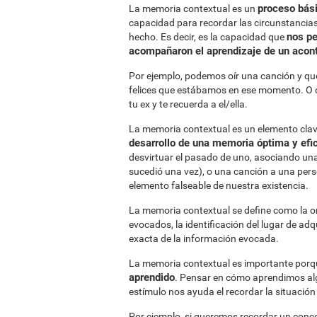
proceso bási
La memoria contextual es un
capacidad para recordar las circunstancias
nos pe
hecho. Es decir, es la capacidad que
acompañaron el aprendizaje de un acon
Por ejemplo, podemos oír una canción y que
felices que estábamos en ese momento. O que
tu ex y te recuerda a el/ella.
La memoria contextual es un elemento clave
desarrollo de una memoria óptima y efi
desvirtuar el pasado de uno, asociando una
sucedió una vez), o una canción a una pers
elemento falseable de nuestra existencia.
La memoria contextual se define como la or
evocados, la identificación del lugar de ad
exacta de la información evocada.
La memoria contextual es importante por
aprendido
. Pensar en cómo aprendimos algo
estímulo nos ayuda el recordar la situació
Por ejemplo, si queremos recordar un conce