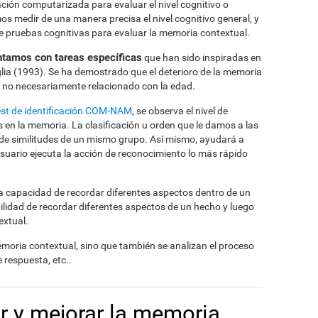
uación computarizada para evaluar el nivel cognitivo o
 medir de una manera precisa el nivel cognitivo general, y
 pruebas cognitivas para evaluar la memoria contextual.
ntamos con tareas específicas
que han sido inspiradas en
glia (1993). Se ha demostrado que el deterioro de la memoria
 y no necesariamente relacionado con la edad.
est de identificación COM-NAM
, se observa el nivel de
os en la memoria. La clasificación u orden que le damos a las
n de similitudes de un mismo grupo. Así mismo, ayudará a
usuario ejecuta la acción de reconocimiento lo más rápido
la capacidad de recordar diferentes aspectos dentro de un
bilidad de recordar diferentes aspectos de un hecho y luego
extual.
emoria contextual, sino que también se analizan el proceso
 respuesta, etc..
r y mejorar la memoria