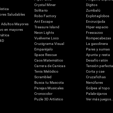
Crystal Miner
Dígitos
istica
Solitario
Zumbalú
res Saludables
Robo Factory
Explotaglobos
Ant Escape
Encrucijada
 Adultos Mayores
Treasure Island
Hiper-espacio
ivo en mayores
Neon Lights
Frescazoo
mática
Vuélveme Loco
Rompecabezas
G4D
Crucigrama Visual
La gasolinera
Emparéjalo
Pares y sumas
Space Rescue
Apunta y resta
Caos Matemático
Desafío ratón
Carrera de Canicas
Tensión perfect
Tenis Melódico
Corta y cae
Scrambled
Cruzafichas
Busca tu Mascota
Nenúfares
Parejas Musicales
Golpea al topo
Cronocolor
Palabrájaros
Puzle 3D Artístico
Ver más juegos..