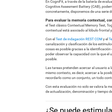
En CogniFit, a través de la batería de eval
Cognitive Assesment Battery (CAB), podemos
concretamente, disponemos de una serie de
Para evaluar la memoria contextual, co
el Test clásico Contextual Memory Test, To
contextual está asociado al lóbulo frontal
Con el
Test de indagación REST COM
y el
T
canalización y clasificación de los estímul
cosas es posible gracias a la identificació
poder observar la capacidad con la que el 
posible.
Las tareas pretenden acercar al usuario a 
mismo contexto, es decir, acercar a la posi
recordarlo como un conjunto, un todo cont
Con esta evaluación no solo se valora la m
de actualización, denominación y tiempo de
¿Se puede estimula