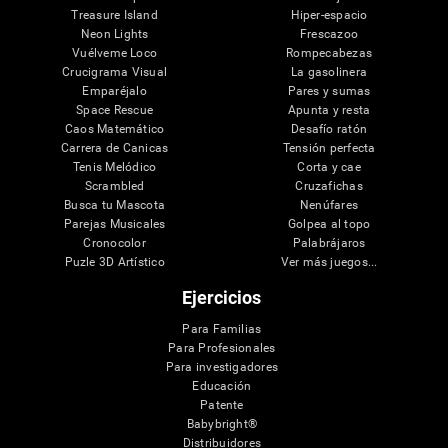
Treasure Island
Hiper-espacio
Neon Lights
Frescazoo
Vuélveme Loco
Rompecabezas
Crucigrama Visual
La gasolinera
Emparéjalo
Pares y sumas
Space Rescue
Apunta y resta
Caos Matemático
Desafío ratón
Carrera de Canicas
Tensión perfecta
Tenis Melódico
Corta y cae
Scrambled
Cruzafichas
Busca tu Mascota
Nenúfares
Parejas Musicales
Golpea al topo
Cronocolor
Palabrájaros
Puzle 3D Artístico
Ver más juegos...
Ejercicios
Para Familias
Para Profesionales
Para investigadores
Educación
Patente
Babybright®
Distribuidores