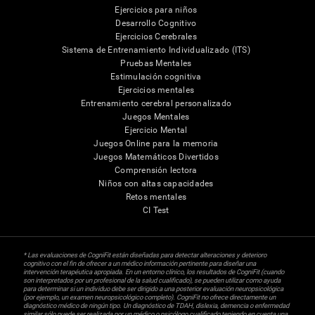
Ejercicios para niños
Desarrollo Cognitivo
Ejercicios Cerebrales
Sistema de Entrenamiento Individualizado (ITS)
Pruebas Mentales
Estimulación cognitiva
Ejercicios mentales
Entrenamiento cerebral personalizado
Juegos Mentales
Ejercicio Mental
Juegos Online para la memoria
Juegos Matemáticos Divertidos
Comprensión lectora
Niños con altas capacidades
Retos mentales
CI Test
* Las evaluaciones de CogniFit están diseñadas para detectar alteraciones y deterioro
cognitivo con el fin de ofrecer a un médico información pertinente para diseñar una
intervención terapéutica apropiada. En un entorno clínico, los resultados de CogniFit (cuando
son interpretados por un profesional de la salud cualificado), se pueden utilizar como ayuda
para determinar si un individuo debe ser dirigido a una posterior evaluación neuropsicológica
(por ejemplo, un examen neuropsicológico completo). CogniFit no ofrece directamente un
diagnóstico médico de ningún tipo. Un diagnóstico de TDAH, dislexia, demencia o enfermedad
similar sólo puede ser realizada por un médico o psicólogo cualificado teniendo en cuenta una