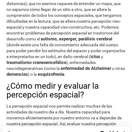
distancias), que no seamos capaces de entender un mapa, que
no sepamos cómo llegar de un sitio a otro, que se altere la
comprensión de todos los conceptos espaciales, que tengamos
dificultades en la lectura, que se altere nuestra percepción viso-
espacial y nuestra capacidad viso-constructiva, etc. Podemos
encontrar problemas de percepción espacial en trastornos del
autismo, asperger, parálisis cerebral
desarrollo como el
(donde existe una falta de conocimiento adecuada del cuerpo
para poder percibir los estímulos del espacio y poder organizarlos
ictus
e interpretarlos en un todo), en daño cerebral (
y
traumatismo craneoencefálico
), enfermedades
enfermedad de Alzheimer
neurodegenerativas (como la
u otras
demencias
esquizofrenia
) o la
.
¿Cómo medir y evaluar la
percepción espacial?
La percepción espacial nos permite realizar muchas de las
actividades de nuestro día a día. Nuestra capacidad para
movernos eficientemente por nuestro entorno va a depender de
nuestra percepción espacial. Así, evaluar nuestra percepción
espacial puede ser de gran ayuda en diferentes ámbitos de la