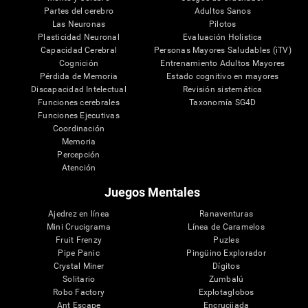
Partes del cerebro
Adultos Sanos
Las Neuronas
Pilotos
Plasticidad Neuronal
Evaluación Holistica
Capacidad Cerebral
Personas Mayores Saludables (iTV)
Cognición
Entrenamiento Adultos Mayores
Pérdida de Memoria
Estado cognitivo en mayores
Discapacidad Intelectual
Revisión sistemática
Funciones cerebrales
Taxonomía SG4D
Funciones Ejecutivas
Coordinación
Memoria
Percepción
Atención
Juegos Mentales
Ajedrez en línea
Ranaventuras
Mini Crucigrama
Línea de Caramelos
Fruit Frenzy
Puzles
Pipe Panic
Pingüino Explorador
Crystal Miner
Dígitos
Solitario
Zumbalú
Robo Factory
Explotaglobos
Ant Escape
Encrucijada