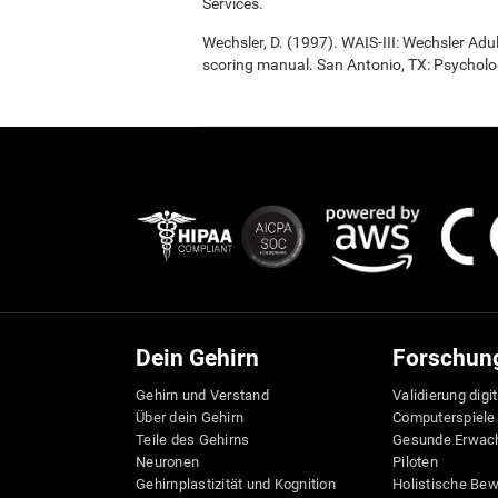
Services.
Wechsler, D. (1997). WAIS-III: Wechsler Adul
scoring manual. San Antonio, TX: Psycholo
Dein Gehirn
Forschun
Gehirn und Verstand
Validierung digi
Über dein Gehirn
Computerspiele
Teile des Gehirns
Gesunde Erwac
Neuronen
Piloten
Gehirnplastizität und Kognition
Holistische Be