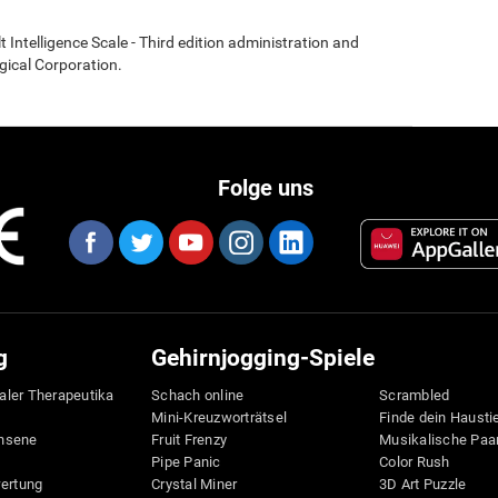
t Intelligence Scale - Third edition administration and
gical Corporation.
Folge uns
g
Gehirnjogging-Spiele
taler Therapeutika
Schach online
Scrambled
Mini-Kreuzworträtsel
Finde dein Hausti
hsene
Fruit Frenzy
Musikalische Paa
Pipe Panic
Color Rush
wertung
Crystal Miner
3D Art Puzzle