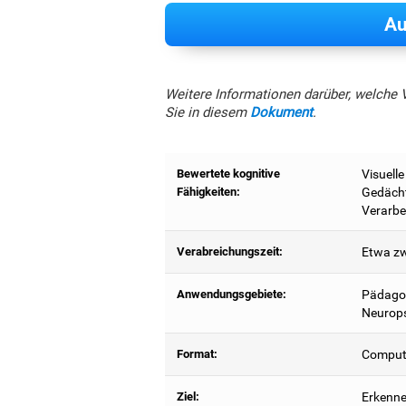
Au
Weitere Informationen darüber, welche 
Sie in diesem
Dokument
.
Bewertete kognitive
Visuell
Fähigkeiten:
Gedächt
Verarbe
Verabreichungszeit:
Etwa zw
Anwendungsgebiete:
Pädagog
Neurops
Format:
Compute
Ziel:
Erkenne