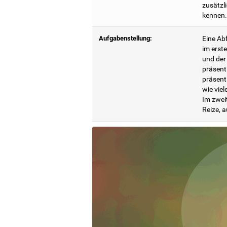
zusätzl
kennen.
Aufgabenstellung:
Eine Abf
im erste
und der
präsent
präsenti
wie vie
Im zweit
Reize, a