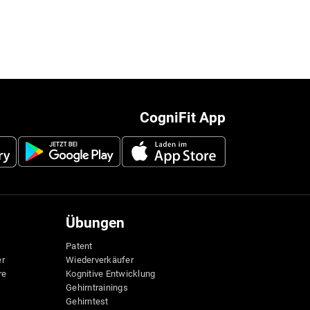
CogniFit App
Übungen
Patent
er
Wiederverkäufer
re
Kognitive Entwicklung
Gehirntrainings
Gehirntest