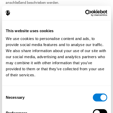
anschließend beschrieben werden.
Profil
Die Voreinstellungen sind so konfiguriert, dass andere Nutzer der
Dienste nur den Namen sehen (und das Foto, wenn dieses
hochgeladen wurde). Der Nutzer kann selbst bestimmen, ob er
This website uses cookies
mit anderen weitere Daten teilen will, beispielsweise wenn das
We use cookies to personalise content and ads, to
Konto mit einem Experten oder den Eltern des Nutzers assoziiert
provide social media features and to analyse our traffic.
ist (siehe auch nächster Abschnitt), oder wenn die Community-
Features, wie Herausforderungen oder andere soziale Tools,
We also share information about your use of our site with
verwendet werden. Bestimmte Daten können in den
our social media, advertising and analytics partners who
Datenschutzeinstellungen des Kontos und über andere
may combine it with other information that you’ve
Kontrolltools eingestellt werden, um zu bestimmen, welche
provided to them or that they’ve collected from your use
Informationen für andere Nutzer der Dienste sichtbar sind.
of their services.
Professionelle und familiäre Konten
Eltern,
Erzieher
,
Gesundheitsexperten
oder
Forscher
können dem
Nutzer den Zugang zu den Diensten gewähren und auf
Consent
personenbezogene Daten, wie die kognitive Aktivität und
Necessary
Selection
Resultate, zugreifen. Wir bitten um ausdrückliche Zustimmung
bevor die Daten mit diesen Personen geteilt werden und bieten die
Möglichkeit, Datenschutzeinstellungen in den Kontoeinstellungen