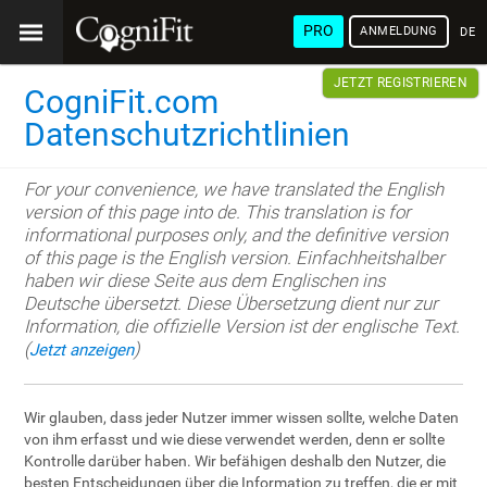
PRO
ANMELDUNG
DEU
JETZT REGISTRIEREN
CogniFit.com
Datenschutzrichtlinien
For your convenience, we have translated the English
version of this page into de. This translation is for
informational purposes only, and the definitive version
of this page is the English version. Einfachheitshalber
haben wir diese Seite aus dem Englischen ins
Deutsche übersetzt. Diese Übersetzung dient nur zur
Information, die offizielle Version ist der englische Text.
(
)
Jetzt anzeigen
Wir glauben, dass jeder Nutzer immer wissen sollte, welche Daten
von ihm erfasst und wie diese verwendet werden, denn er sollte
Kontrolle darüber haben. Wir befähigen deshalb den Nutzer, die
besten Entscheidungen über die Information zu treffen, die er mit