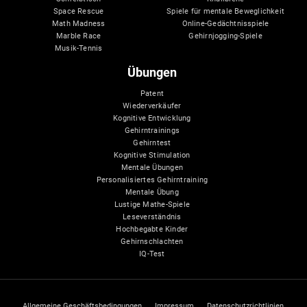
Space Rescue
Spiele für mentale Beweglichkeit
Math Madness
Online-Gedächtnisspiele
Marble Race
Gehirnjogging-Spiele
Musik-Tennis
Übungen
Patent
Wiederverkäufer
Kognitive Entwicklung
Gehirntrainings
Gehirntest
Kognitive Stimulation
Mentale Übungen
Personalisiertes Gehirntraining
Mentale Übung
Lustige Mathe-Spiele
Leseverständnis
Hochbegabte Kinder
Gehirnschlachten
IQ-Test
Allgemeine Geschäftsbedingungen
Impressum
Datenschutzrichtlinien