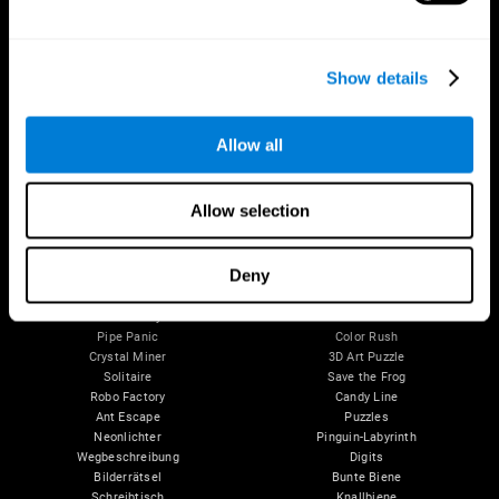
Neuronen
Piloten
Gehirnplastizität und Kognition
Holistische Bewertung
Kognition und Kognitive Wissenschaft
Gesunde Senioren (iTV)
Gedächtnisverlust
Training von älteren Erwachsenen
Show details
Intellektuelle Einschränkungen
Kognitiver Zustand älterer Menschen
Gehirnfunktionen
Systematische Revision
Exekutive Funktionen
Taxonomie SG4D
Allow all
Koordination
Gedächtnis
Wahrnehmung
Aufmerksamkeit
Allow selection
Gehirnjogging-Spiele
Deny
Schach online
Scrambled
Mini-Kreuzworträtsel
Finde dein Haustier
Fruit Frenzy
Musikalische Paare
Pipe Panic
Color Rush
Crystal Miner
3D Art Puzzle
Solitaire
Save the Frog
Robo Factory
Candy Line
Ant Escape
Puzzles
Neonlichter
Pinguin-Labyrinth
Wegbeschreibung
Digits
Bilderrätsel
Bunte Biene
Schreibtisch
Knallbiene