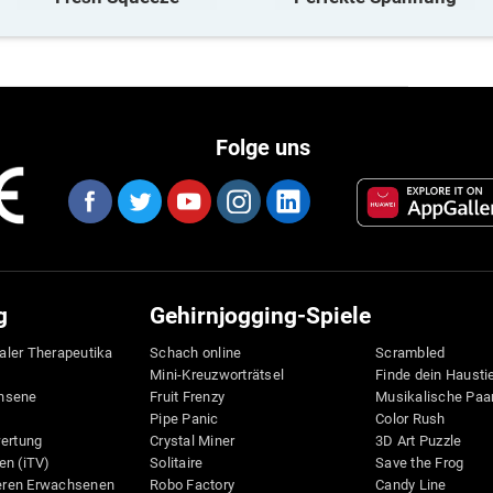
Folge uns
g
Gehirnjogging-Spiele
taler Therapeutika
Schach online
Scrambled
Mini-Kreuzworträtsel
Finde dein Hausti
hsene
Fruit Frenzy
Musikalische Paa
Pipe Panic
Color Rush
wertung
Crystal Miner
3D Art Puzzle
en (iTV)
Solitaire
Save the Frog
teren Erwachsenen
Robo Factory
Candy Line