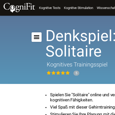
Kognitive Tests
Kognitive Stimulation
Wissenschaft
Denkspiel
Solitaire
Kognitives Trainingsspiel
5
Spielen Sie "Solitaire" online und v
kognitiven Fähigkeiten.
Viel Spaß mit dieser Gehirntrainin
Stimulieren Sie Ihre Planung mit d