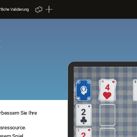
liche Validierung
:
erbessern Sie Ihre
gsressource.
iesem Spiel.