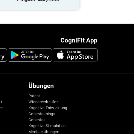
CogniFit App
Übungen
Patent
er
Wiederverkäufer
re
Kognitive Entwicklung
Gehirntrainings
Gehirntest
Kognitive Stimulation
Mentale Übungen