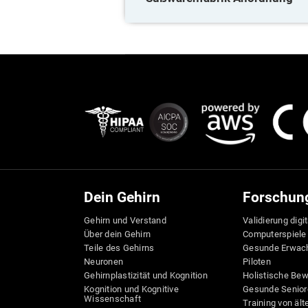
Dein Gehirn
Forschun
Gehirn und Verstand
Validierung digi
Über dein Gehirn
Computerspiele
Teile des Gehirns
Gesunde Erwac
Neuronen
Piloten
Gehirnplastizität und Kognition
Holistische Be
Kognition und Kognitive
Gesunde Senior
Wissenschaft
Training von äl