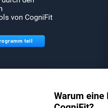
n
ols von CogniFit
rogramm teil
Warum eine 
CogniFit?