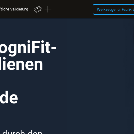
liche Validierung
Werkzeuge für Fachkr
ogniFit-
dienen
nde
 durch den