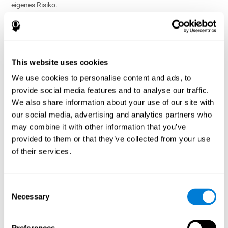
eigenes Risiko.
Unser Ziel ist es, nützliche und präzise Information über die
Dienste zu geben, doch wir bestätigen, repräsentieren und
garantieren die Inhalte, Informationen oder Dienste in keiner
Weise. Die Genauigkeit der über die Dienste erfassten und
This website uses cookies
präsentierten Daten ist keinesfalls ein Hinweis darauf, dass die
Food and Drug Administration (FDA) oder die Europäische
We use cookies to personalise content and ads, to
Arzneimittelagentur (EMA) diese als medizinisches Gerät
provide social media features and to analyse our traffic.
betrachten oder betrachten sollten.
We also share information about your use of our site with
our social media, advertising and analytics partners who
Die Dienste bezwecken nicht, eine Krankheit zu diagnostizieren,
may combine it with other information that you’ve
zu behandeln, zu heilen oder ihr vorzubeugen. Wir übernehmen
keine Verantwortung über die Genauigkeit, Zuverlässigkeit,
provided to them or that they’ve collected from your use
Verfügbarkeit, Effizienz oder die korrekte Nutzung der
of their services.
Information, die der Nutzer über die Dienste erhält. Bei Zweifeln
bitten wir den Nutzer, sich mit einem qualifizierten Experten in
Verbindung zu setzen, da CogniFit diesen Dienst nicht leistet.
Consent
Necessary
Die Nutzung der Dienste kann das gesunde Urteilsvermögen und
Selection
den Menschenverstand nicht ersetzen.