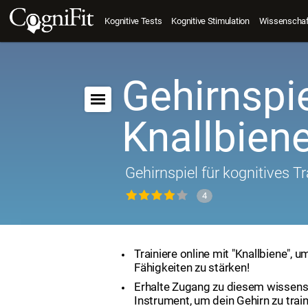
Kognitive Tests
Kognitive Stimulation
Wissenschaft
Gehirnspie
Knallbien
Gehirnspiel für kognitives Tr
4
Trainiere online mit "Knallbiene", 
Fähigkeiten zu stärken!
Erhalte Zugang zu diesem wissens
Instrument, um dein Gehirn zu train