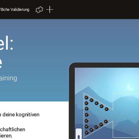
liche Validierung
l:
e
aining
um deine kognitiven
chaftlichen
ieren.