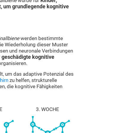
allbiene
wurde für
Kinder,
t, um grundlegende kognitive
nallbiene
werden bestimmte
Die Wiederholung dieser Muster
apsen und neuronale Verbindungen
 geschädigte kognitive
rganisieren.
t, um das adaptive Potenzial des
hirn
zu helfen, strukturelle
, die kognitive Fähigkeiten
E
3. WOCHE