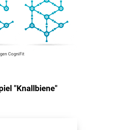
gen CogniFit
iel "Knallbiene"