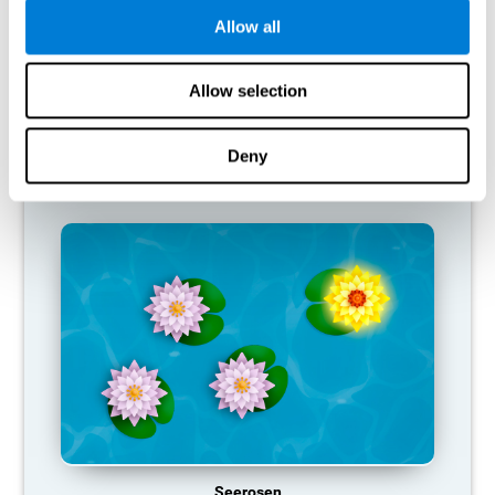
Unser Gehirn eliminiert Verbindungen, die es nicht nutzt, um
Allow all
Ressourcen zu sparen. Wenn also eine kognitive Fähigkeit
normalerweise nicht genutzt wird, stellt das Gehirn keine
Ressourcen für dieses Muster der neuronalen Aktivierung bereit.
Allow selection
Dadurch sind wir bei der Nutzung dieser kognitiven Funktion
schlechter, wodurch wir bei unseren täglichen Aktivitäten weniger
effektiv sind.
Deny
EMPFOHLENE SPIELE
Seerosen