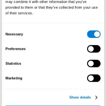
may combine it with other information that you’ve
Das Spielen von Candy Line stimuliert die Planung, die
Überwachung und das Arbeitsgedächtnis. Das konsequente
provided to them or that they’ve collected from your use
Wiederholen und Trainieren dieser Fähigkeiten kann dabei helfen,
of their services.
neue Synapsen zu bilden, die neuronalen Schaltkreise zu
reorganisieren und kognitive Funktionen zu verbessern.
1. WOCHE
2. WOCHE
3. WOCHE
Consent
Necessary
Selection
Preferences
Statistics
Grafische Projektion der neuronalen Netze nach 3 Wochen.
Marketing
Was passiert, wenn ich meine
kognitiven Fähigkeiten nicht
Show details
trainiere?