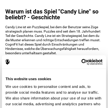
Warum ist das Spiel "Candy Line" so
beliebt? - Geschichte
Candy Line ist ein Puzzlespiel, bei dem der Benutzer seine Züge
strategisch planen muss. Puzzles sind seit dem 18. Jahrhundert
Teil der Geschichte. Candy Line ist ein Strategiespiel, bei dem du
die Muster erkennen und richtige Entscheidungen treffen musst.
CogniFit hat dieses Spiel durch Einschränkungen und
Hindernisse, welche die Überwachungsfähigkeit herausfordern,
besonders unterhaltsam gestaltet.
Wie kann das Gehirnspiel "Candy
Line" meine kognitiven Fähigkeiten
verbessern?
This website uses cookies
Das Spielen von Candy Line stimuliert ein spezifisches neuronales
Aktivierungsmuster. Das konsequente Wiederholen und
We use cookies to personalise content and ads, to
Trainieren dieses Musters kann dabei helfen, neue Synapsen zu
provide social media features and to analyse our traffic.
bilden, die neuronalen Schaltkreise zu reorganisieren und
We also share information about your use of our site with
geschwächte oder beschädigte kognitive Funktionen
wiederherzustellen.
our social media, advertising and analytics partners who