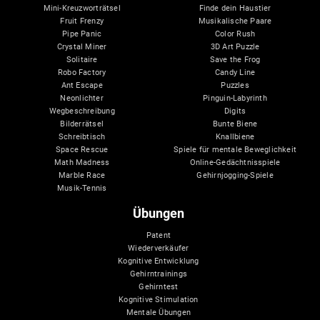
Mini-Kreuzworträtsel
Finde dein Haustier
Fruit Frenzy
Musikalische Paare
Pipe Panic
Color Rush
Crystal Miner
3D Art Puzzle
Solitaire
Save the Frog
Robo Factory
Candy Line
Ant Escape
Puzzles
Neonlichter
Pinguin-Labyrinth
Wegbeschreibung
Digits
Bilderrätsel
Bunte Biene
Schreibtisch
Knallbiene
Space Rescue
Spiele für mentale Beweglichkeit
Math Madness
Online-Gedächtnisspiele
Marble Race
Gehirnjogging-Spiele
Musik-Tennis
Übungen
Patent
Wiederverkäufer
Kognitive Entwicklung
Gehirntrainings
Gehirntest
Kognitive Stimulation
Mentale Übungen