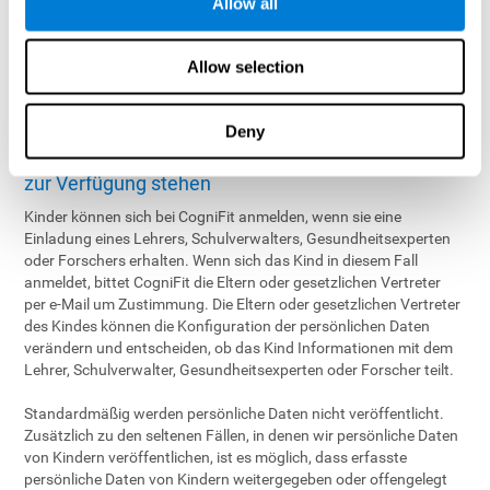
Allow all
Verwendungspraktiken der Betreiber haben:
CogniFit, Inc.
Allow selection
Attn: Rechtsabteilung (Datenschutzrichtlinie)
600 California Street, 11. Etage
San Francisco, CA 94108, USA
Deny
Wann die erfassten Daten der Kinder für andere
zur Verfügung stehen
Kinder können sich bei CogniFit anmelden, wenn sie eine
Einladung eines Lehrers, Schulverwalters, Gesundheitsexperten
oder Forschers erhalten. Wenn sich das Kind in diesem Fall
anmeldet, bittet CogniFit die Eltern oder gesetzlichen Vertreter
per e-Mail um Zustimmung. Die Eltern oder gesetzlichen Vertreter
des Kindes können die Konfiguration der persönlichen Daten
verändern und entscheiden, ob das Kind Informationen mit dem
Lehrer, Schulverwalter, Gesundheitsexperten oder Forscher teilt.
Standardmäßig werden persönliche Daten nicht veröffentlicht.
Zusätzlich zu den seltenen Fällen, in denen wir persönliche Daten
von Kindern veröffentlichen, ist es möglich, dass erfasste
persönliche Daten von Kindern weitergegeben oder offengelegt