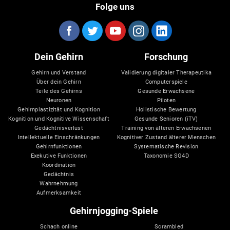
Folge uns
Dein Gehirn
Forschung
Gehirn und Verstand
Validierung digitaler Therapeutika
Über dein Gehirn
Computerspiele
Teile des Gehirns
Gesunde Erwachsene
Neuronen
Piloten
Gehirnplastizität und Kognition
Holistische Bewertung
Kognition und Kognitive Wissenschaft
Gesunde Senioren (iTV)
Gedächtnisverlust
Training von älteren Erwachsenen
Intellektuelle Einschränkungen
Kognitiver Zustand älterer Menschen
Gehirnfunktionen
Systematische Revision
Exekutive Funktionen
Taxonomie SG4D
Koordination
Gedächtnis
Wahrnehmung
Aufmerksamkeit
Gehirnjogging-Spiele
Schach online
Scrambled