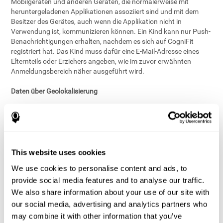
Mobilgeräten und anderen Geräten, die normalerweise mit
heruntergeladenen Applikationen assoziiert sind und mit dem
Besitzer des Gerätes, auch wenn die Applikation nicht in
Verwendung ist, kommunizieren können. Ein Kind kann nur Push-
Benachrichtigungen erhalten, nachdem es sich auf CogniFit
registriert hat. Das Kind muss dafür eine E-Mail-Adresse eines
Elternteils oder Erziehers angeben, wie im zuvor erwähnten
Anmeldungsbereich näher ausgeführt wird.
Daten über Geolokalisierung
Der Dienst von CogniFit, der an Kinder gerichtet ist, erfasst die
Information der Geolokalisierung so genau, dass dies mit der
Erfassung der Postadresse verglichen werden kann, doch zuerst
bitten wir die Eltern um ihre Einwilligung.
This website uses cookies
Persistente Identifikatoren
We use cookies to personalise content and ads, to
provide social media features and to analyse our traffic.
Wenn Kinder direkt mit uns interagieren, ist es möglich, dass
gewisse Informationen automatisch erfasst werden, einerseits
We also share information about your use of our site with
um die angebotenen Dienste interessanter und nützlicher für die
our social media, advertising and analytics partners who
Kinder zu gestalten und andererseits zu anderen
may combine it with other information that you’ve
geschäftsbezogenen Zwecken. Beispiele dafür sind