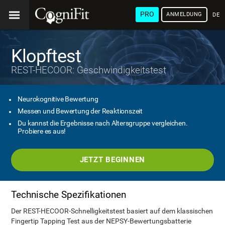
PRO
ANMELDUNG
DEU
Klopftest
REST-HECOOR: Geschwindigkeitstest
Neurokognitive Bewertung
Messen und Bewertung der Reaktionszeit
Du kannst die Ergebnisse nach Altersgruppe vergleichen.
Probiere es aus!
JETZT BEGINNEN
Technische Spezifikationen
Der REST-HECOOR-Schnelligkeitstest basiert auf dem klassischen
Fingertip Tapping Test aus der NEPSY-Bewertungsbatterie