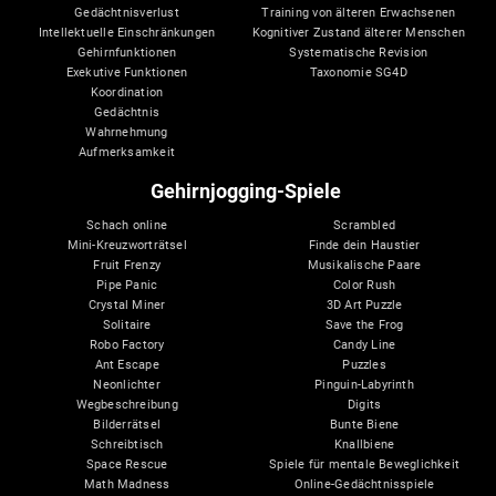
Gedächtnisverlust
Training von älteren Erwachsenen
Intellektuelle Einschränkungen
Kognitiver Zustand älterer Menschen
Gehirnfunktionen
Systematische Revision
Exekutive Funktionen
Taxonomie SG4D
Koordination
Gedächtnis
Wahrnehmung
Aufmerksamkeit
Gehirnjogging-Spiele
Schach online
Scrambled
Mini-Kreuzworträtsel
Finde dein Haustier
Fruit Frenzy
Musikalische Paare
Pipe Panic
Color Rush
Crystal Miner
3D Art Puzzle
Solitaire
Save the Frog
Robo Factory
Candy Line
Ant Escape
Puzzles
Neonlichter
Pinguin-Labyrinth
Wegbeschreibung
Digits
Bilderrätsel
Bunte Biene
Schreibtisch
Knallbiene
Space Rescue
Spiele für mentale Beweglichkeit
Math Madness
Online-Gedächtnisspiele