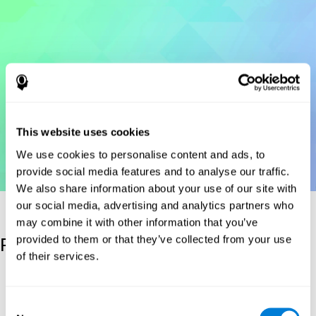
This website uses cookies
We use cookies to personalise content and ads, to
provide social media features and to analyse our traffic.
We also share information about your use of our site with
our social media, advertising and analytics partners who
may combine it with other information that you’ve
provided to them or that they’ve collected from your use
Referenzen
of their services.
Korkman, M., Kirk, U., & Kemp, S (1998a). NEPSY: A
developmental neuropsychological assessment. Psychological
Corporation.
Consent