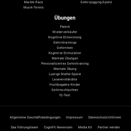
Marble Race
Gehirnjogging-Spiele
Musik-Tennis
Übungen
Patent
Wiederverkäufer
Kognitive Entwicklung
Gehirntrainings
Gehirntest
Kognitive Stimulation
Mentale Übungen
Personalisiertes Gehirntraining
Mentale Übung
Lustige Mathe-Spiele
Leseverständnis
Hochbegabte Kinder
Gehirnschlachten
IQ-Test
Allgemeine Geschäftsbedingungen
Impressum
Datenschutzrichtlinien
Das Führungsteam
CogniFit Newsroom
Media Kit
Partner werden