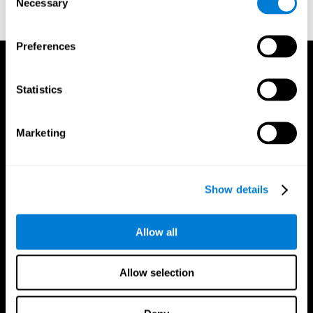
Necessary
Selection
Korkman, M., Kirk, U., & Kemp, S (1998b). Manual for the NEPSY.
San Antonio, TX: Psychological corporation.
Preferences
Statistics
Marketing
Show details
Allow all
Allow selection
CogniFit App