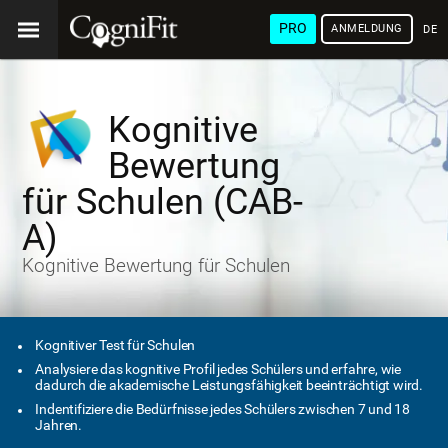
PRO
ANMELDUNG
DEU
Kognitive
Bewertung
für Schulen (CAB-
A)
Kognitive Bewertung für Schulen
Kognitiver Test für Schulen
Analysiere das kognitive Profil jedes Schülers und erfahre, wie
dadurch die akademische Leistungsfähigkeit beeinträchtigt wird.
Indentifiziere die Bedürfnisse jedes Schülers zwischen 7 und 18
Jahren.