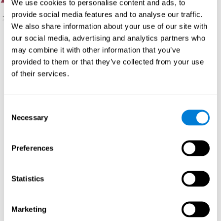
We use cookies to personalise content and ads, to
provide social media features and to analyse our traffic.
We also share information about your use of our site with
our social media, advertising and analytics partners who
may combine it with other information that you’ve
1. Fragebogen über Motivation und Vorlieben:
Der Schüle
provided to them or that they’ve collected from your use
beantwortet eine Serie von Fragen über Dinge, die er gerne tut
of their services.
oder nicht. Motivation ist ausschlaggebend, um zu lernen,
deshalb ist es sehr wichtig die schulische Motivation des Schülers
zu verstehen.
Consent
2. Kognitive Bewertung:
Insgesamt werden 23 kognitive
Necessary
Selection
Bereiche anhand von online Spielen analysiert. Diese werden in
folgende Bereiche eingeteilt: logisches Denken, Aufmerksamkeit,
Gedächtnis, Koordination und Wahrnehmung.
Preferences
3. Automatische Berichte:
Die Information des Fragebogens
und der kognitiven Bewertung wird in zwei unterschiedlichen
Berichten präsentiert, die dem verantwortlichen Experten (Lehrer,
Statistics
Tutor oder Therapeut) automatisch geschickt werden und auch
Empfehlungen für den Unterricht enthalten.
Marketing
Professioneller Bericht