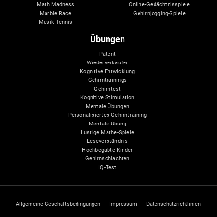
Math Madness
Online-Gedächtnisspiele
Marble Race
Gehirnjogging-Spiele
Musik-Tennis
Übungen
Patent
Wiederverkäufer
Kognitive Entwicklung
Gehirntrainings
Gehirntest
Kognitive Stimulation
Mentale Übungen
Personalisiertes Gehirntraining
Mentale Übung
Lustige Mathe-Spiele
Leseverständnis
Hochbegabte Kinder
Gehirnschlachten
IQ-Test
Allgemeine Geschäftsbedingungen
Impressum
Datenschutzrichtlinien