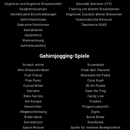
Kognition und Kognitive Wissenschaft
Gesunde Senioren (iTV)
Gedächtnisverlust
Training von älteren Erwachsenen
Intellektuelle Einschränkungen
Kognitiver Zustand älterer Menschen
Gehirnfunktionen
Systematische Revision
Exekutive Funktionen
Taxonomie SG4D
Koordination
Gedächtnis
Wahrnehmung
Aufmerksamkeit
Gehirnjogging-Spiele
Schach online
Scrambled
Mini-Kreuzworträtsel
Finde dein Haustier
Fruit Frenzy
Musikalische Paare
Pipe Panic
Color Rush
Crystal Miner
3D Art Puzzle
Solitaire
Save the Frog
Robo Factory
Candy Line
Ant Escape
Puzzles
Neonlichter
Pinguin-Labyrinth
Wegbeschreibung
Digits
Bilderrätsel
Bunte Biene
Schreibtisch
Knallbiene
Space Rescue
Spiele für mentale Beweglichkeit