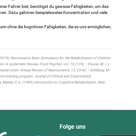
ner Fahrer bist, benötigst du gewisse Fähigkeiten, um das
hren. Dazu gehören beispielsweise Konzentration und viele
am ohne die kognitiven Fähigkeiten, die es uns ermöglichen,
 (2019). Non-invasive Brain Stimulation for the Rehabilitation of Children
 A systematic Review. Front Psychol. vol. 10 (135). • Posner, M. I. y
 human brain. Annual Review of Neuroscience, 13, 25-42. • Sohlberg, M.
tion-training program. Journal of Clinical and Experimental
y Mateer, C.A. (1989) Introduction to Cognitive Rehabilitation. New
Folge uns