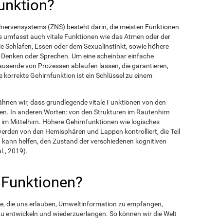
unktion?
alnervensystems (ZNS) besteht darin, die meisten Funktionen
es umfasst auch vitale Funktionen wie das Atmen oder der
e Schlafen, Essen oder dem Sexualinstinkt, sowie höhere
s Denken oder Sprechen. Um eine scheinbar einfache
usende von Prozessen ablaufen lassen, die garantieren,
e korrekte Gehirnfunktion ist ein Schlüssel zu einem
hnen wir, dass grundlegende vitale Funktionen von den
en. In anderen Worten: von den Strukturen im Rautenhirn
im Mittelhirn. Höhere Gehirnfunktionen wie logisches
rden von den Hemisphären und Lappen kontrolliert, die Teil
on kann helfen, den Zustand der verschiedenen kognitiven
l., 2019).
 Funktionen?
e, die uns erlauben, Umweltinformation zu empfangen,
zu entwickeln und wiederzuerlangen. So können wir die Welt