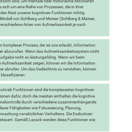
tzlich sind, um mentale oder motorische Aktivitäten
s sich um eine Reihe von Prozessen, die in ihrer
 den Rest unserer kognitiven Funktionen richtig
Modell von Sohlberg und Mateer (Sohlberg & Mateer,
 verschiedene Arten von Aufmerksamkeit je nach
n komplexer Prozess, der es uns erlaubt, Information
eder abzurufen. Wenn das Aufmerksamkeitssystem nicht
n Aufgabe nicht so leistungsfähig. Wenn wir beim
 Aufmerksamkeit zeigen, können wir die Information
eder abrufen. Um das Gedächtnis zu verstehen, können
klassifizieren:
kutiveb Funktionen sind die komplexesten kognitiven
ionen dafür, doch die meisten enthalten die kognitive
tenskontrolle durch verschiedene zusammenhängende
lexer Fähigkeiten wie Fokussierung, Planung,
wachung vorsätzlichen Verhaltens. Die Exekutiven
steuert. Gemäß Lezack werden diese Funktionen wie