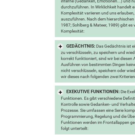
interne (Gedanken, Emotionen...) und nü
durchzuführen. In Wirklichkeit handelt e
Komplexität variieren und uns erlauben,
auszuführen. Nach dem hierarchischen 
1987; Sohlberg & Mateer, 1989) gibt es
Komplexität:
GEDÄCHTNIS:
Das Gedächtnis ist ei
zu verschlüsseln, zu speichern und wi
korrekt funktioniert, sind wir bei diese
Ausführen von bestimmten Dingen keine
nicht verschlüsseln, speichern oder wi
wir dieses nach folgenden zwei Kriterien 
EXEKUTIVE FUNKTIONEN:
Die Exe
Funktionen. Es gibt verschiedene Definit
Kontrolle sowie Gedanken- und Verhal
Prozesse. Sie umfassen eine Serie komp
Programmierung, Regelung und die Über
Funktionen werden im Frontallappen ge
folgt unterteilt: