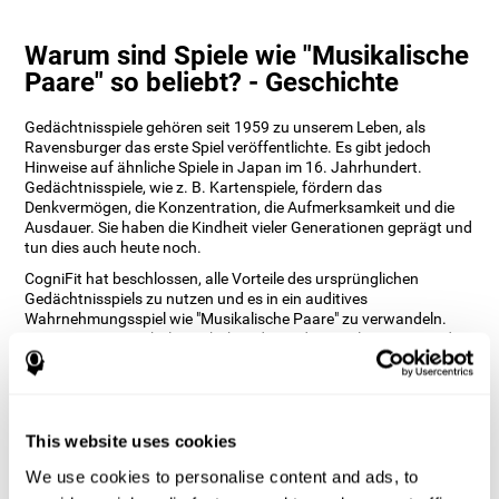
Warum sind Spiele wie "Musikalische
Paare" so beliebt? - Geschichte
Gedächtnisspiele gehören seit 1959 zu unserem Leben, als
Ravensburger das erste Spiel veröffentlichte. Es gibt jedoch
Hinweise auf ähnliche Spiele in Japan im 16. Jahrhundert.
Gedächtnisspiele, wie z. B. Kartenspiele, fördern das
Denkvermögen, die Konzentration, die Aufmerksamkeit und die
Ausdauer. Sie haben die Kindheit vieler Generationen geprägt und
tun dies auch heute noch.
CogniFit hat beschlossen, alle Vorteile des ursprünglichen
Gedächtnisspiels zu nutzen und es in ein auditives
Wahrnehmungsspiel wie "Musikalische Paare" zu verwandeln.
Unsere Neuropsychologen haben damit das Spiel erneuert und
ermöglichen es den Nutzern, die mit dem Hören verbundenen
kognitiven Fähigkeiten zu trainieren.
Wie kann ich mit "Musikalische
Paare" meine kognitiven Fähigkeiten
This website uses cookies
verbessern?
We use cookies to personalise content and ads, to