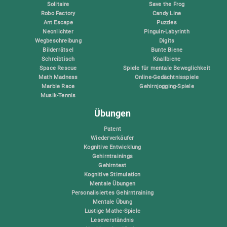
Solitaire
Save the Frog
Robo Factory
Candy Line
Ant Escape
Puzzles
Neonlichter
Pinguin-Labyrinth
Wegbeschreibung
Digits
Bilderrätsel
Bunte Biene
Schreibtisch
Knallbiene
Space Rescue
Spiele für mentale Beweglichkeit
Math Madness
Online-Gedächtnisspiele
Marble Race
Gehirnjogging-Spiele
Musik-Tennis
Übungen
Patent
Wiederverkäufer
Kognitive Entwicklung
Gehirntrainings
Gehirntest
Kognitive Stimulation
Mentale Übungen
Personalisiertes Gehirntraining
Mentale Übung
Lustige Mathe-Spiele
Leseverständnis