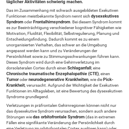
täglicher Aktivitäten schwierig machen.
Das im Zusammenhang mit schwach ausgebildeten Exekutiven
dysexekutives
Funktionen meistbekannte Syndrom nennt sich
Syndrom
Frontalhirnsyndrom
oder
. Bei diesem Syndrom kommt
es zur Beeinträchtigung verschiedener kognitiver Fähigkeiten wie
Motivation, Fluidität, Flexibilität, Selbstregulierung, Planung und
Entscheidungsfindung. Dadurch kommt es zu einem
unorganisierten Verhalten, das schwer an die Umgebung
angepasst werden kann und zu Veränderungen der
Persönlichkeit sowie zu Stimmungsschwankungen führen kann.
Dieses Syndrom wird durch eine Gehirnverletzung im
Schlaganfall
dorsolateralen Cortex durch einen
; eine
Chronische traumatische Enzephalopathie (CTE)
, einen
Tumor
neurodegenerative Krankheiten
Pick-
oder
, wie die
Krankheit
, verursacht. Aufgrund der Wichtigkeit der Exekutiven
Funktionen im Alltagsleben, ist eine Bewertung des dysexekutiven
Syndroms grundlegend.
Verletzungen in präfrontalen Gehirnregionen können nicht nur
das dysexekutive Syndrom verursachen, sondern auch andere
das orbitofrontale Syndrom
Störungen wie
(das in extremen
Fällen eine signifikante Veränderung der Persönlichkeit durch
eine Verletzung im orbitofrontalen Cortex auslösen kann) oder