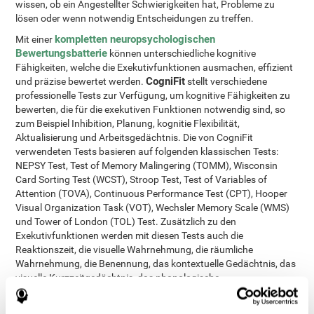
wissen, ob ein Angestellter Schwierigkeiten hat, Probleme zu
lösen oder wenn notwendig Entscheidungen zu treffen.
kompletten neuropsychologischen
Mit einer
Bewertungsbatterie
können unterschiedliche kognitive
Fähigkeiten, welche die Exekutivfunktionen ausmachen, effizient
CogniFit
und präzise bewertet werden.
stellt verschiedene
professionelle Tests zur Verfügung, um kognitive Fähigkeiten zu
bewerten, die für die exekutiven Funktionen notwendig sind, so
zum Beispiel Inhibition, Planung, kognitie Flexibilität,
Aktualisierung und Arbeitsgedächtnis. Die von CogniFit
verwendeten Tests basieren auf folgenden klassischen Tests:
NEPSY Test, Test of Memory Malingering (TOMM), Wisconsin
Card Sorting Test (WCST), Stroop Test, Test of Variables of
Attention (TOVA), Continuous Performance Test (CPT), Hooper
Visual Organization Task (VOT), Wechsler Memory Scale (WMS)
und Tower of London (TOL) Test. Zusätzlich zu den
Exekutivfunktionen werden mit diesen Tests auch die
Reaktionszeit, die visuelle Wahrnehmung, die räumliche
Wahrnehmung, die Benennung, das kontextuelle Gedächtnis, das
visuelle Kurzzeitgedächtnis, das phonologische
Kurzzeitgedächtnis, das Kurzzeitgedächtnis, die Erkennung, die
Verarbeitungsgeschwindigkeit, das visuelle Scannen, die Auge-