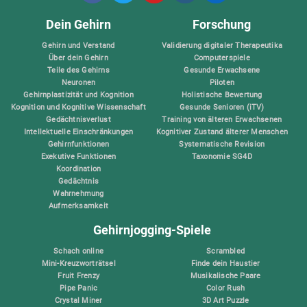
Dein Gehirn
Forschung
Gehirn und Verstand
Validierung digitaler Therapeutika
Über dein Gehirn
Computerspiele
Teile des Gehirns
Gesunde Erwachsene
Neuronen
Piloten
Gehirnplastizität und Kognition
Holistische Bewertung
Kognition und Kognitive Wissenschaft
Gesunde Senioren (iTV)
Gedächtnisverlust
Training von älteren Erwachsenen
Intellektuelle Einschränkungen
Kognitiver Zustand älterer Menschen
Gehirnfunktionen
Systematische Revision
Exekutive Funktionen
Taxonomie SG4D
Koordination
Gedächtnis
Wahrnehmung
Aufmerksamkeit
Gehirnjogging-Spiele
Schach online
Scrambled
Mini-Kreuzworträtsel
Finde dein Haustier
Fruit Frenzy
Musikalische Paare
Pipe Panic
Color Rush
Crystal Miner
3D Art Puzzle