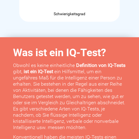
Schwierigkeitsgrad
Was ist ein IQ-Test?
Obwohl es keine einheitliche
Definition von IQ-Tests
gibt,
ist ein IQ-Test
ein Hilfsmittel, um ein
ungefähres Maß für die Intelligenz einer Person zu
erhalten. Sie bestehen in der Regel aus einer Reihe
von Aktivitäten, bei denen die Fähigkeiten des
Benutzers getestet werden, um zu sehen, wie gut er
oder sie im Vergleich zu Gleichaltrigen abschneidet.
Es gibt verschiedene Arten von IQ-Tests, je
nachdem, ob Sie flüssige Intelligenz oder
kristallisierte Intelligenz, verbale oder nonverbale
Intelligenz usw. messen möchten.
Konventionell haben die meisten IQ-Tests einen