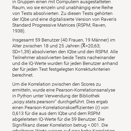
in Gruppen einen mit Computern ausgestatteten
Raum, wo sie einzeln und unabhängig eine Reihe
von Tests absolvierten. Zu diesen Tests gehörten
der IQbe und eine digitalisierte Version von Raven's
Standard Progressive Matrices (RSPM; Raven,
1938).
Insgesamt 59 Benutzer (40 Frauen, 19 Männer) im
Alter zwischen 18 und 25 Jahren (X̅=20,63;
SD=1,39) absolvierten den IQbe und den RSPM. Alle
Teilnehmer absolvierten beide Tests nacheinander
und die IQ-Werte wurden für jeden Benutzer anhand
der für jeden Test festgelegten Korrekturkriterien
berechnet.
Um die Korrelation zwischen den Scores zu
ermitteln, wurde eine Pearson-Korrelationsanalyse
in Python unter Verwendung der Bibliothek
„scipy.stats.pearsonr“ durchgeführt. Dies ergab
einen Pearson-Korrelationskoeffizienten (r) von
0,613 für die aus dem IQbe und dem RSPM
abgeleiteten IQ-Werte für die 59 Benutzer. Die
Signifikanz dieser Korrelation betrug <.001. Die
erhaltenen Werte weisen auf eine hohe Korrelation