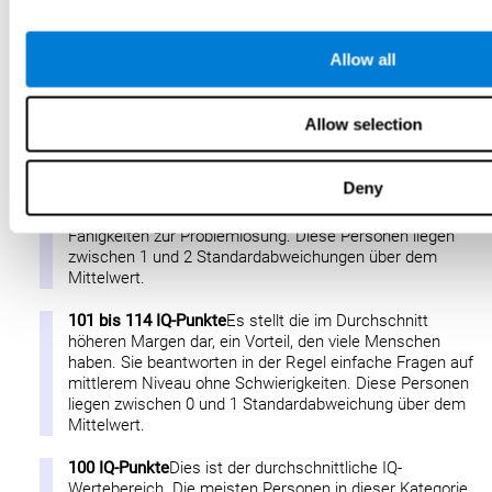
im Test. Normalerweise gelten Menschen mit diesen
Werten als Genies. Im Allgemeinen beenden sie Tests
schneller. Mehrere Menschen mit ähnlichem IQ sind auf
Allow all
unterschiedlichen Ebenen im Leben erfolgreich. Diese
Personen liegen mehr als 2 Standardabweichungen über
dem Mittelwert.
Allow selection
115 bis 129 IQ-Punkte
Das sind extrem hohe IQ-Werte. Sie
beantworten einfache, mittlere und schwierige Fragen
Deny
leicht. Sie können Dinge verstehen, die andere nur schwer
verstehen können, und verfügen über ausgeprägte
Fähigkeiten zur Problemlösung. Diese Personen liegen
zwischen 1 und 2 Standardabweichungen über dem
Mittelwert.
101 bis 114 IQ-Punkte
Es stellt die im Durchschnitt
höheren Margen dar, ein Vorteil, den viele Menschen
haben. Sie beantworten in der Regel einfache Fragen auf
mittlerem Niveau ohne Schwierigkeiten. Diese Personen
liegen zwischen 0 und 1 Standardabweichung über dem
Mittelwert.
100 IQ-Punkte
Dies ist der durchschnittliche IQ-
Wertebereich. Die meisten Personen in dieser Kategorie