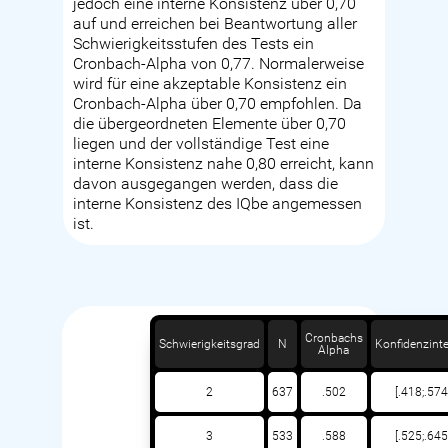
jedoch eine interne Konsistenz über 0,70
auf und erreichen bei Beantwortung aller
Schwierigkeitsstufen des Tests ein
Cronbach-Alpha von 0,77. Normalerweise
wird für eine akzeptable Konsistenz ein
Cronbach-Alpha über 0,70 empfohlen. Da
die übergeordneten Elemente über 0,70
liegen und der vollständige Test eine
interne Konsistenz nahe 0,80 erreicht, kann
davon ausgegangen werden, dass die
interne Konsistenz des IQbe angemessen
ist.
Cronbachs
Schwierigkeitsgrad
N
Konfidenzinte
Alpha
2
637
.502
[.418;.574
3
533
.588
[.525;.645