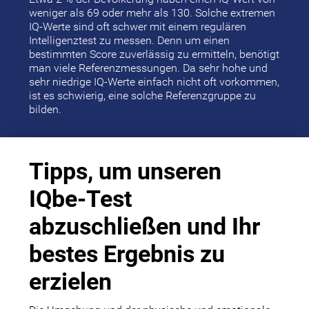
weniger als 69 oder mehr als 130. Solche extremen
IQ-Werte sind oft schwer mit einem regulären
Intelligenztest zu messen. Denn um einen
bestimmten Score zuverlässig zu ermitteln, benötigt
man viele Referenzmessungen. Da sehr hohe und
sehr niedrige IQ-Werte einfach nicht oft vorkommen,
ist es schwierig, eine solche Referenzgruppe zu
bilden.
Tipps, um unseren
IQbe-Test
abzuschließen und Ihr
bestes Ergebnis zu
erzielen