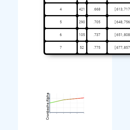
4
421
.668
[.613;.717
5
290
.705
[.648;.756
6
105
.737
[.651;.808
7
52
.775
[.677;.857
Cronbachs Alpha