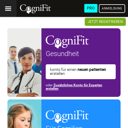
PRO
ANMELDUNG
JETZT REGISTRIEREN
Gesundheit
konto für einen
neuen patienten
erstellen
oder
Zusätzliches Konto für Experten
erstellen