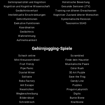
Gehirnplastizität und Kognition
Holistische Bewertung
Kognition und Kognitive Wissenschaft
Gesunde Senioren (iTV)
Gedächtnisverlust
Training von älteren Erwachsenen
Intellektuelle Einschränkungen
Kognitiver Zustand älterer Menschen
Gehirnfunktionen
Systematische Revision
Exekutive Funktionen
Taxonomie SG4D
Koordination
Gedächtnis
Wahrnehmung
Aufmerksamkeit
Gehirnjogging-Spiele
Schach online
Scrambled
Mini-Kreuzworträtsel
Finde dein Haustier
Fruit Frenzy
Musikalische Paare
Pipe Panic
Color Rush
Crystal Miner
3D Art Puzzle
Solitaire
Save the Frog
Robo Factory
Candy Line
Ant Escape
Puzzles
Neonlichter
Pinguin-Labyrinth
Wegbeschreibung
Digits
Bilderrätsel
Bunte Biene
Schreibtisch
Knallbiene