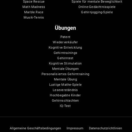
Space Rescue
Spiele für mentale Beweglichkeit
Math Madness
Online-Gedächtnisspiele
Marble Race
Gehirnjogging-Spiele
Musik-Tennis
Übungen
Patent
Wiederverkäufer
Kognitive Entwicklung
Gehirntrainings
Gehirntest
Kognitive Stimulation
Mentale Übungen
Personalisiertes Gehirntraining
Mentale Übung
Lustige Mathe-Spiele
Leseverständnis
Hochbegabte Kinder
Gehirnschlachten
IQ-Test
Allgemeine Geschäftsbedingungen
Impressum
Datenschutzrichtlinien