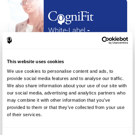
White-Label
-
Partnerschaften
ein
neues konto
erstellen
This website uses cookies
We use cookies to personalise content and ads, to
provide social media features and to analyse our traffic.
We also share information about your use of our site with
our social media, advertising and analytics partners who
Sportler
may combine it with other information that you’ve
provided to them or that they’ve collected from your use
of their services.
erstellen sie ein konto für einen
neuen athleten
oder
Erstellen Sie ein zusätzliches Konto für