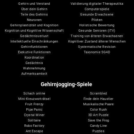
Gehirn und Verstand
Validierung digitaler Therapeutika
Über dein Gehirn
Computerspiele
Teile des Gehirns
Gesunde Erwachsene
Neuronen
Piloten
Gehirnplastizität und Kognition
Holistische Bewertung
Kognition und Kognitive Wissenschaft
Gesunde Senioren (iTV)
Gedächtnisverlust
Training von älteren Erwachsenen
Intellektuelle Einschränkungen
Kognitiver Zustand älterer Menschen
Gehirnfunktionen
Systematische Revision
Exekutive Funktionen
Taxonomie SG4D
Koordination
Gedächtnis
Wahrnehmung
Aufmerksamkeit
Gehirnjogging-Spiele
Schach online
Scrambled
Mini-Kreuzworträtsel
Finde dein Haustier
Fruit Frenzy
Musikalische Paare
Pipe Panic
Color Rush
Crystal Miner
3D Art Puzzle
Solitaire
Save the Frog
Robo Factory
Candy Line
Ant Escape
Puzzles