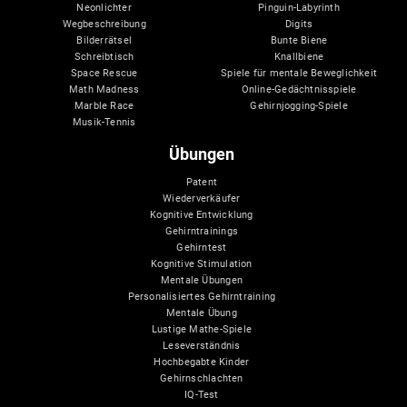
Neonlichter
Pinguin-Labyrinth
Wegbeschreibung
Digits
Bilderrätsel
Bunte Biene
Schreibtisch
Knallbiene
Space Rescue
Spiele für mentale Beweglichkeit
Math Madness
Online-Gedächtnisspiele
Marble Race
Gehirnjogging-Spiele
Musik-Tennis
Übungen
Patent
Wiederverkäufer
Kognitive Entwicklung
Gehirntrainings
Gehirntest
Kognitive Stimulation
Mentale Übungen
Personalisiertes Gehirntraining
Mentale Übung
Lustige Mathe-Spiele
Leseverständnis
Hochbegabte Kinder
Gehirnschlachten
IQ-Test