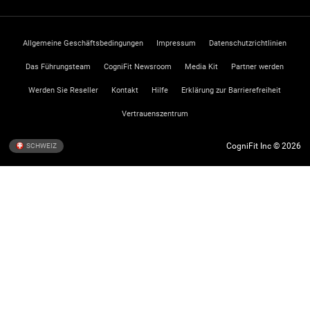
Allgemeine Geschäftsbedingungen
Impressum
Datenschutzrichtlinien
Das Führungsteam
CogniFit Newsroom
Media Kit
Partner werden
Werden Sie Reseller
Kontakt
Hilfe
Erklärung zur Barrierefreiheit
Vertrauenszentrum
CogniFit Inc © 2026
SCHWEIZ