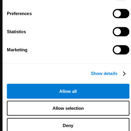
Preferences
3,617
784
Forscher
Gesundheitsfachkräfte
72,911
Teilnehmer
102,809
Patienten
Statistics
Marketing
Show details
Allow all
Erziehung
Wohlbefinden
der Mitarbeiter
Allow selection
1,067
Schulen
51
Unternehmen
19,742
Studenten
298
Mitarbeiter
Deny