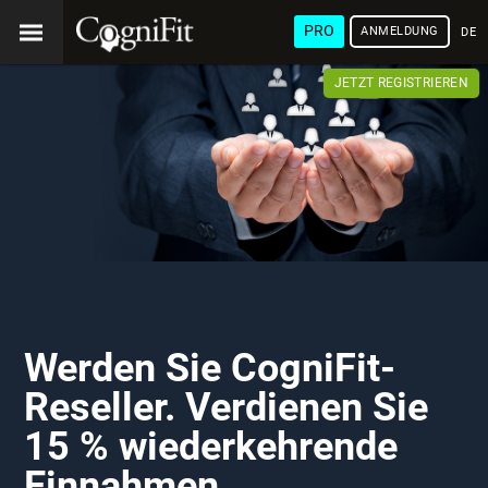
PRO
ANMELDUNG
DEU
JETZT REGISTRIEREN
Werden Sie CogniFit-
Reseller. Verdienen Sie
15 % wiederkehrende
Einnahmen