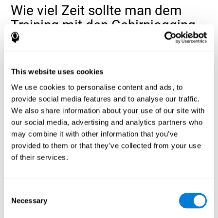
Wie viel Zeit sollte man dem
Training mit den Gehirnjogging-
Spielen von CogniFit widmen?
Die kompletten automatisierten Trainingssitzungen für das
10 bis 15 Minuten
Gedächtnis dauern circa
. Es empfiehlt sich
This website uses cookies
zwei oder drei Sitzungen über die Woche verteilt
von diesen
We use cookies to personalise content and ads, to
auszuführen. Um sich besser an den Trainingsplan zu halten,
kann CogniFit Erinnerungen für das Training zuschicken
.
provide social media features and to analyse our traffic.
We also share information about your use of our site with
Trainingseinheit
In jeder
für das Gedächtnis, schlägt das
zwei Spiele zur
our social media, advertising and analytics partners who
Programm von CogniFit automatisch
Gehirnstimulation und eine kognitive Bewertungsaufgabe
may combine it with other information that you’ve
vor
. Dadurch kann die Entwicklung der Gedächtnisleistung
provided to them or that they’ve collected from your use
einfach trainiert und gemessen werden. Dabei lassen sich auch
of their services.
spezielle Subtypen des Gedächtnisses trainieren, wie
beispielsweise das Arbeitsgedächtnis oder das
Kurzzeitgedächtnis.
Consent
Gehirnjogging-Spiele: Aus
Necessary
Selection
welchen Übungen stellt dich das