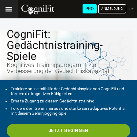
PRO
ANMELDUNG
DEU
CogniFit:
Gedächtnistraining-
Spiele
Kognitives Trainingsprogamm zur
Verbesserung der Gedächtniskapazität
Trainiere online mithilfe der Gedächtnisspiele von CogniFit und
fördere die kognitiven Fähigkeiten
Erhalte Zugang zu diesem Gedächtnistraining
Fordere dein Gehirn heraus und stärke sein adaptives Potential
mit diesem Gehirnjogging-Spiel
JETZT BEGINNEN