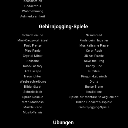
Koordination
Gedächtnis
Wahrnehmung
Aufmerksamkeit
Gehirnjogging-Spiele
Schach online
Scrambled
Mini-Kreuzworträtsel
Finde dein Haustier
Fruit Frenzy
Musikalische Paare
Pipe Panic
Color Rush
Crystal Miner
3D Art Puzzle
Solitaire
Save the Frog
Robo Factory
Candy Line
Ant Escape
Puzzles
Neonlichter
Pinguin-Labyrinth
Wegbeschreibung
Digits
Bilderrätsel
Bunte Biene
Schreibtisch
Knallbiene
Space Rescue
Spiele für mentale Beweglichkeit
Math Madness
Online-Gedächtnisspiele
Marble Race
Gehirnjogging-Spiele
Musik-Tennis
Übungen