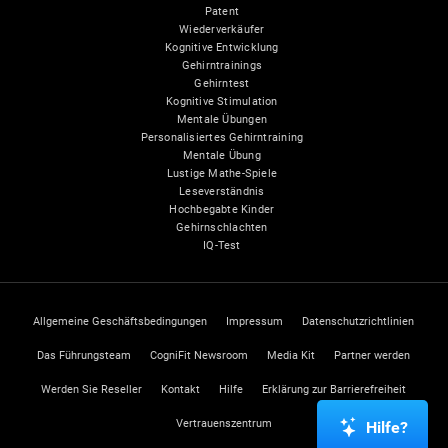
Patent
Wiederverkäufer
Kognitive Entwicklung
Gehirntrainings
Gehirntest
Kognitive Stimulation
Mentale Übungen
Personalisiertes Gehirntraining
Mentale Übung
Lustige Mathe-Spiele
Leseverständnis
Hochbegabte Kinder
Gehirnschlachten
IQ-Test
Allgemeine Geschäftsbedingungen
Impressum
Datenschutzrichtlinien
Das Führungsteam
CogniFit Newsroom
Media Kit
Partner werden
Werden Sie Reseller
Kontakt
Hilfe
Erklärung zur Barrierefreiheit
Vertrauenszentrum
Hilfe?