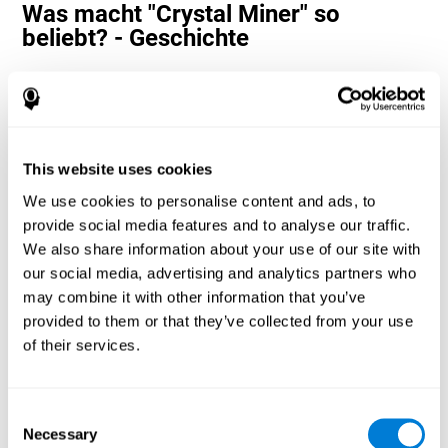
Was macht "Crystal Miner" so
beliebt? - Geschichte
Schätz- und Planungsspiele wie „Crystal Miner“ helfen Nutzern
dabei, ihre kognitiven Ressourcen räumlich und zeitlich zu
verteilen. Dies hilft ihnen, schneller korrekte Antworten auf Ziele
zu geben, und hält den Benutzer unterhalten, während er an
seinen verschiedenen kognitiven Fähigkeiten arbeitet.
This website uses cookies
Wie verbessert das Denkspiel
We use cookies to personalise content and ads, to
„Crystal Miner“ meine kognitiven
provide social media features and to analyse our traffic.
Fähigkeiten?
We also share information about your use of our site with
Der „Crystal Miner“ von CogniFit hilft, ein spezifisches neurales
our social media, advertising and analytics partners who
Aktivierungsmuster zu stimulieren. Das konsequente Wiederholen
may combine it with other information that you’ve
und Trainieren dieses Musters kann dazu beitragen, neue
provided to them or that they’ve collected from your use
Synapsen zu schaffen und neuronale Schaltkreise bei der
Reorganisation und Wiedererlangung geschwächter oder
of their services.
beschädigter kognitiver Funktionen zu unterstützen.
"Crystal Miner" hilft bei der Übungsplanung, räumlichen
Wahrnehmung und Einschätzung. Die konsequente Stimulierung
Consent
dieser Fähigkeiten kann dazu beitragen, neue Synapsen zu
Necessary
Selection
schaffen, neurale Schaltkreise neu zu organisieren und kognitive