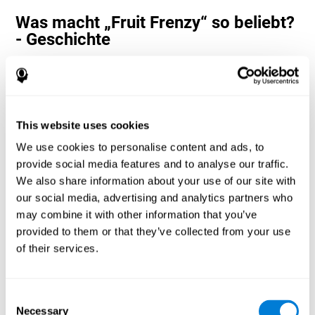
Was macht „Fruit Frenzy“ so beliebt?
- Geschichte
Visuelle Wahrnehmungs- und Hand-Auge-Koordinationsspiele
wie „Fruit Frenzy“ helfen Benutzern, ihre kognitiven Ressourcen
zu verwalten, um ihre Leistung zu optimieren. Dies hilft ihnen,
immer komplexere Ziele zu setzen, die eine größere
Geschicklichkeit der beteiligten kognitiven Fähigkeiten erfordern,
This website uses cookies
und hilft, diese zu stimulieren.
We use cookies to personalise content and ads, to
Wie verbessert das Gedankenspiel
provide social media features and to analyse our traffic.
„Fruit Frenzy“ meine kognitiven
We also share information about your use of our site with
Fähigkeiten?
our social media, advertising and analytics partners who
may combine it with other information that you’ve
Das Spielen von „Fruit Frenzy“ stimuliert ein bestimmtes
neuronales Aktivierungsmuster. Das konsequente Wiederholen
provided to them or that they’ve collected from your use
und Trainieren dieses Musters kann dazu beitragen, neuronale
of their services.
Verbindungen zu optimieren und neuronale Schaltkreise dabei zu
unterstützen, geschwächte oder beschädigte kognitive
Funktionen neu zu organisieren und wiederherzustellen.
Consent
„Fruit Frenzy“ hilft dabei, die visuelle Wahrnehmung, die
Necessary
Reaktionszeit und die Hand-Auge-Koordination zu trainieren. Die
Selection