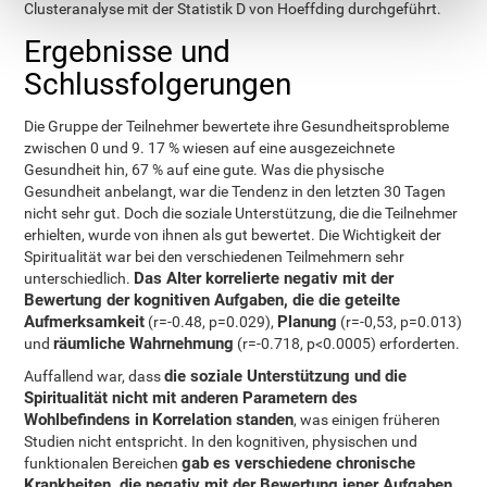
Clusteranalyse mit der Statistik D von Hoeffding durchgeführt.
Ergebnisse und
Schlussfolgerungen
Die Gruppe der Teilnehmer bewertete ihre Gesundheitsprobleme
zwischen 0 und 9. 17 % wiesen auf eine ausgezeichnete
Gesundheit hin, 67 % auf eine gute. Was die physische
Gesundheit anbelangt, war die Tendenz in den letzten 30 Tagen
nicht sehr gut. Doch die soziale Unterstützung, die die Teilnehmer
erhielten, wurde von ihnen als gut bewertet. Die Wichtigkeit der
Spiritualität war bei den verschiedenen Teilmehmern sehr
Das Alter korrelierte negativ mit der
unterschiedlich.
Bewertung der kognitiven Aufgaben, die die geteilte
Aufmerksamkeit
Planung
(r=-0.48, p=0.029),
(r=-0,53, p=0.013)
räumliche Wahrnehmung
und
(r=-0.718, p<0.0005) erforderten.
die soziale Unterstützung und die
Auffallend war, dass
Spiritualität nicht mit anderen Parametern des
Wohlbefindens in Korrelation standen
, was einigen früheren
Studien nicht entspricht. In den kognitiven, physischen und
gab es verschiedene chronische
funktionalen Bereichen
Krankheiten, die negativ mit der Bewertung jener Aufgaben