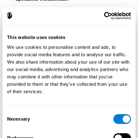
In dieser Studie wurde versucht, das Wohlbefinden mit
holistischen Methoden zu bewerten, um herauszufinden, wie vier
verschiedene Parameter sich gegenseitig beeinflussen. Die
Technologie hilft dabei, eine große Datenmenge auf bequeme,
nicht invasive Art zu erfassen, zu speichern und zu analysieren. E-
This website uses cookies
Health-Technologien ermöglichen es, für das Wohlbefinden
älterer Menschen relevante Parameter zu messen.
We use cookies to personalise content and ads, to
provide social media features and to analyse our traffic.
Methodologie
We also share information about your use of our site with
Teilnemer
our social media, advertising and analytics partners who
may combine it with other information that you’ve
27 Personen zwischen 78 und 94
An der Studie nahmen
provided to them or that they’ve collected from your use
Jahren
einer Altersresidenz in Seattle, Washington, teil. Alle
of their services.
Teilnehmer, die diese Kriterien erfüllten, wurden bezüglich ihrer
Wählbarkeit bewertet und gaben ihre Einwilligungserklärung.
Vorgehensweise
Consent
Die Teilnehmer wurden über die Verwendung der Werkzeuge und
Necessary
Selection
die Studienverfahren unterrichtet und es wurden vorausgehende
Bewertungen durchgeführt. In einem Zeitraum von 8 Wochen
wurden kognitive, physiologische und funktionale Daten der
Preferences