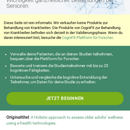
Wichtigkeit ganzheitlicher Bewertungen bei
Senioren
Diese Seite ist rein informativ. Wir verkaufen keine Produkte zur
Behandlung von Krankheiten. Die Produkte von CogniFit zur Behandlung
von Krankheiten befinden sich derzeit in der Validierungsphase. Wenn du
daran interessiert bist, besuche die
CogniFit-Plattform für Forscher
.
Verwalte deine Patienten, die an deinen Studien teilnehmen,
bequem über die Plattform für Forscher.
Bewerte und trainiere die Studienteilnehmer mit bis zu 23
kognitiven Fähigkeiten.
Untersuche und vergleiche die kognitive Entwicklung der
Teilnehmer, um Daten für deine Studie zu erhalten.
JETZT BEGINNEN
Originaltitel
:
A Holistic approach to assess older adults’ wellness
using e-health technologies
.