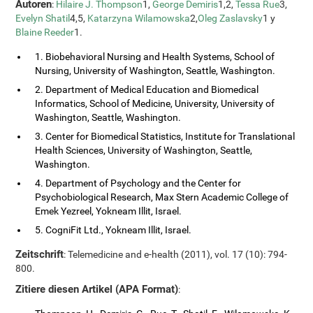
Autoren
:
Hilaire J. Thompson
1,
George Demiris
1,2,
Tessa Rue
3,
Evelyn Shatil
4,5,
Katarzyna Wilamowska
2,
Oleg Zaslavsky
1 y
Blaine Reeder
1.
1. Biobehavioral Nursing and Health Systems, School of
Nursing, University of Washington, Seattle, Washington.
2. Department of Medical Education and Biomedical
Informatics, School of Medicine, University, University of
Washington, Seattle, Washington.
3. Center for Biomedical Statistics, Institute for Translational
Health Sciences, University of Washington, Seattle,
Washington.
4. Department of Psychology and the Center for
Psychobiological Research, Max Stern Academic College of
Emek Yezreel, Yokneam Illit, Israel.
5. CogniFit Ltd., Yokneam Illit, Israel.
Zeitschrift
: Telemedicine and e-health (2011), vol. 17 (10): 794-
800.
Zitiere diesen Artikel (APA Format)
: