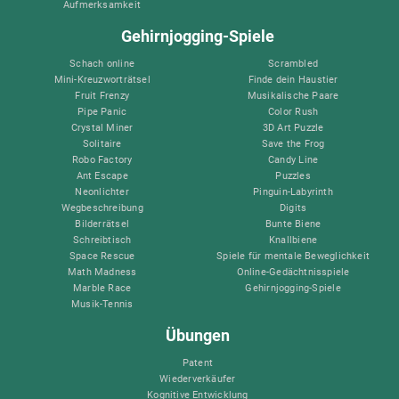
Aufmerksamkeit
Gehirnjogging-Spiele
Schach online
Scrambled
Mini-Kreuzworträtsel
Finde dein Haustier
Fruit Frenzy
Musikalische Paare
Pipe Panic
Color Rush
Crystal Miner
3D Art Puzzle
Solitaire
Save the Frog
Robo Factory
Candy Line
Ant Escape
Puzzles
Neonlichter
Pinguin-Labyrinth
Wegbeschreibung
Digits
Bilderrätsel
Bunte Biene
Schreibtisch
Knallbiene
Space Rescue
Spiele für mentale Beweglichkeit
Math Madness
Online-Gedächtnisspiele
Marble Race
Gehirnjogging-Spiele
Musik-Tennis
Übungen
Patent
Wiederverkäufer
Kognitive Entwicklung