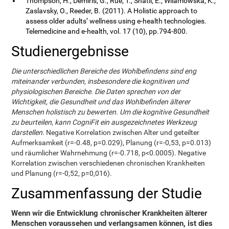
Thompson, H., Demiris, G., Rue, T., Shatil, E., Wilamowska, K.,
Zaslavsky, O., Reeder, B. (2011). A Holistic approach to
assess older adults’ wellness using e-health technologies.
Telemedicine and e-health, vol. 17 (10), pp.794-800.
Studienergebnisse
Die unterschiedlichen Bereiche des Wohlbefindens sind eng
miteinander verbunden, insbesondere die kognitiven und
physiologischen Bereiche. Die Daten sprechen von der
Wichtigkeit, die Gesundheit und das Wohlbefinden älterer
Menschen holistisch zu bewerten. Um die kognitive Gesundheit
zu beurteilen, kann CogniFit ein ausgezeichnetes Werkzeug
darstellen.
Negative Korrelation zwischen Alter und geteilter
Aufmerksamkeit (r=-0.48, p=0.029), Planung (r=-0,53, p=0.013)
und räumlicher Wahrnehmung (r=-0.718, p<0.0005). Negative
Korrelation zwischen verschiedenen chronischen Krankheiten
und Planung (r=-0,52, p=0,016).
Zusammenfassung der Studie
Wenn wir die Entwicklung chronischer Krankheiten älterer
Menschen voraussehen und verlangsamen können, ist dies