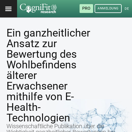
PRO
ANMELDUNG
DEU
Ein ganzheitlicher
Ansatz zur
Bewertung des
Wohlbefindens
älterer
Erwachsener
mithilfe von E-
Health-
Technologien
Wissenschaftliche Publikation über die