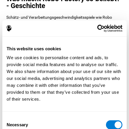
- Geschichte
Schätz- und Verarbeitungsgeschwindigkeitsspiele wie Robo
Factory helfen Benutzern, ihre kognitiven Ressourcen räumlich
und zeitlich zu verteilen. Dies hilft ihnen, schneller korrekte
Antworten auf Ziele zu geben, und hält den Benutzer unterhalten,
während er an seinen verschiedenen kognitiven Fähigkeiten
arbeitet.
This website uses cookies
Wie verbessert das Denkspiel „Robo
We use cookies to personalise content and ads, to
Factory“ meine kognitiven
provide social media features and to analyse our traffic.
Fähigkeiten?
We also share information about your use of our site with
Die Robo Factory von CogniFit hilft, ein spezifisches neurales
our social media, advertising and analytics partners who
Aktivierungsmuster zu stimulieren. Das konsequente Wiederholen
may combine it with other information that you’ve
und Trainieren dieses Musters kann dazu beitragen, neue
provided to them or that they’ve collected from your use
Synapsen zu schaffen und neuronale Schaltkreise bei der
Reorganisation und Wiedererlangung geschwächter oder
of their services.
beschädigter kognitiver Funktionen zu unterstützen.
Robo Factory hilft bei der Übungsplanung, räumlichen
Wahrnehmung und Verschiebung. Die konsequente Stimulierung
Consent
dieser Fähigkeiten kann dazu beitragen, neue Synapsen zu
Necessary
Selection
schaffen, neurale Schaltkreise neu zu organisieren und kognitive