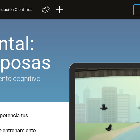
idación Científica
H
tal:
iposas
nto cognitivo
 potencia tus
de entrenamiento