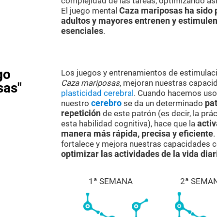
complejidad de las tareas, optimizando as
El juego mental
Caza mariposas ha sido 
adultos y mayores entrenen y estimulen
esenciales
.
go
Los juegos y entrenamientos de estimulaci
Caza mariposas
, mejoran nuestras capaci
sas"
plasticidad cerebral
. Cuando hacemos uso d
nuestro
cerebro
se da un determinado
pat
repetición
de este patrón (es decir, la prá
esta habilidad cognitiva), hace que la
activ
manera más rápida, precisa y eficiente
.
fortalece y mejora nuestras capacidades c
optimizar las actividades de la vida diar
1ª SEMANA
2ª SEMA