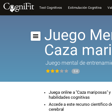
Test Cognitivos
Estimulación Cognitiva
Val
Juego Men
Caza mar
Juego mental de entrenamie
3.4
Juega online a "Caza mariposas" y
habilidades cognitivas
Accede a este recurso científico 
cerebral