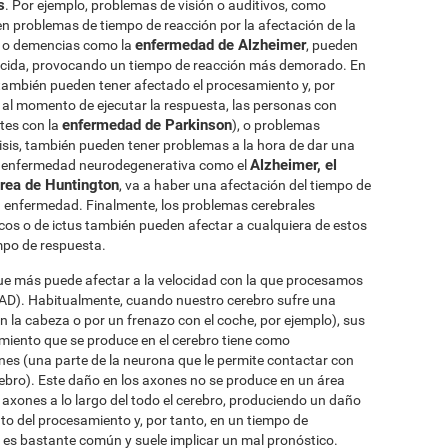
s
. Por ejemplo, problemas de visión o auditivos, como
n problemas de tiempo de reacción por la afectación de la
enfermedad de Alzheimer
a o demencias como la
, pueden
ucida, provocando un tiempo de reacción más demorado. En
ambién pueden tener afectado el procesamiento y, por
 al momento de ejecutar la respuesta, las personas con
enfermedad de Parkinson
ntes con la
), o problemas
isis, también pueden tener problemas a la hora de dar una
Alzheimer, el
er enfermedad neurodegenerativa como el
orea de Huntington
, va a haber una afectación del tiempo de
la enfermedad. Finalmente, los problemas cerebrales
os o de ictus también pueden afectar a cualquiera de estos
mpo de respuesta.
ue más puede afectar a la velocidad con la que procesamos
AD). Habitualmente, cuando nuestro cerebro sufre una
n la cabeza o por un frenazo con el coche, por ejemplo), sus
iento que se produce en el cerebro tiene como
ones (una parte de la neurona que le permite contactar con
rebro). Este daño en los axones no se produce en un área
 axones a lo largo del todo el cerebro, produciendo un daño
to del procesamiento y, por tanto, en un tiempo de
es bastante común y suele implicar un mal pronóstico.