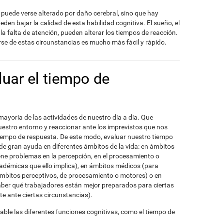
o puede verse alterado por daño cerebral, sino que hay
eden bajar la calidad de esta habilidad cognitiva. El sueño, el
la falta de atención, pueden alterar los tiempos de reacción.
arse de estas circunstancias es mucho más fácil y rápido.
uar el tiempo de
mayoría de las actividades de nuestro día a día. Que
stro entorno y reaccionar ante los imprevistos que nos
iempo de respuesta. De este modo, evaluar nuestro tiempo
de gran ayuda en diferentes ámbitos de la vida: en ámbitos
iene problemas en la percepción, en el procesamiento o
adémicas que ello implica), en ámbitos médicos (para
ámbitos perceptivos, de procesamiento o motores) o en
aber qué trabajadores están mejor preparados para ciertas
e ante ciertas circunstancias).
iable las diferentes funciones cognitivas, como el tiempo de