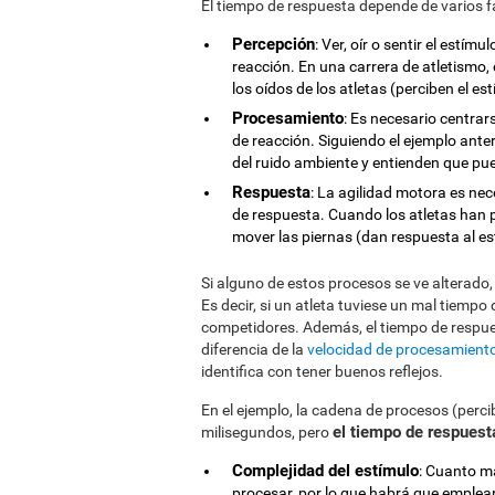
El tiempo de respuesta depende de varios f
Percepción
: Ver, oír o sentir el estí
reacción. En una carrera de atletismo, c
los oídos de los atletas (perciben el es
Procesamiento
: Es necesario centra
de reacción. Siguiendo el ejemplo anterio
del ruido ambiente y entienden que pu
Respuesta
: La agilidad motora es nec
de respuesta. Cuando los atletas han 
mover las piernas (dan respuesta al es
Si alguno de estos procesos se ve alterado
Es decir, si un atleta tuviese un mal tiempo
competidores. Además, el tiempo de respu
diferencia de la
velocidad de procesamient
identifica con tener buenos reflejos.
En el ejemplo, la cadena de procesos (percib
el tiempo de respuest
milisegundos, pero
Complejidad del estímulo
: Cuanto m
procesar, por lo que habrá que emplear