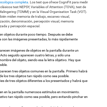
icológica completa
. Los test que ofrece CogniFit para medir
clásicos test NEPSY, Variables of Attention (TOVA), test de
Malingering (TOMM) y en la Visual Organisation Task (VOT).
bién miden memoria de trabajo, escaneo visual,
ización, denominación, percepción visual, memoria
izada y percepción espacial.
en objetos durante poco tiempo. Después se debe
da con las imágenes presentadas, lo más rápidamente
parecen imágenes de objetos en la pantalla durante un
Acto seguido aparecen cuatro letras, y sólo una
nombre del objeto, siendo esa la letra objetivo. Hay que
sible.
Aparecen tres objetos comunes en la pantalla. Primero habrá
de los tres objetos tan rápido como sea posible.
es de tres objetos diferentes a los presentados y habrá que
cen en la pantalla numerosos estímulos en movimiento.
etivo tan rápido como sea posible, pero evitando pinchar en