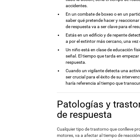
accidentes.
En un combate de boxeo o en un partido
saber qué pretende hacer y reaccionar
de respuesta va a ser clave para el re
Estás en un edificio y de repente detec
a por el extintor más cercano, una vez
Un niño está en clase de educación físi
señal. El tiempo que tarda en empezar a
respuesta.
Cuando un vigilante detecta una activ
ser crucial para el éxito de su interven
haría referencia al tiempo que transcur
Patologías y trast
de respuesta
Cualquier tipo de trastorno que conlleve p
motores, va a afectar al tiempo de reacción