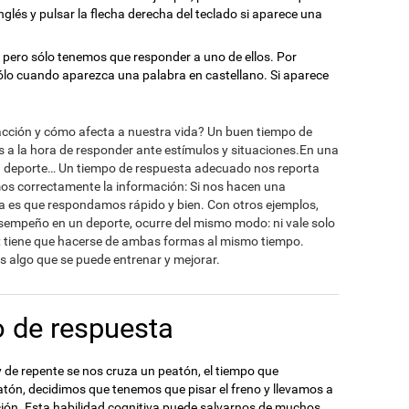
nglés y pulsar la flecha derecha del teclado si aparece una
s, pero sólo tenemos que responder a uno de ellos. Por
sólo cuando aparezca una palabra en castellano. Si aparece
acción y cómo afecta a nuestra vida? Un buen tiempo de
es a la hora de responder ante estímulos y situaciones.En una
n deporte… Un tiempo de respuesta adecuado nos reporta
mos correctamente la información: Si nos hacen una
ra es que respondamos rápido y bien. Con otros ejemplos,
sempeño en un deporte, ocurre del mismo modo: ni vale solo
en; tiene que hacerse de ambas formas al mismo tiempo.
s algo que se puede entrenar y mejorar.
 de respuesta
 de repente se nos cruza un peatón, el tiempo que
atón, decidimos que tenemos que pisar el freno y llevamos a
cción. Esta habilidad cognitiva puede salvarnos de muchos