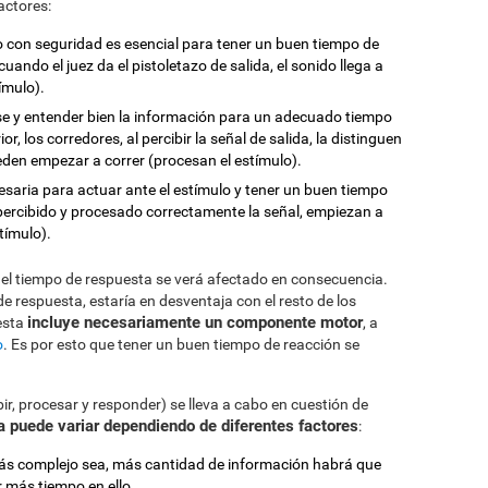
actores:
mulo con seguridad es esencial para tener un buen tiempo de
uando el juez da el pistoletazo de salida, el sonido llega a
tímulo).
rse y entender bien la información para un adecuado tiempo
r, los corredores, al percibir la señal de salida, la distinguen
eden empezar a correr (procesan el estímulo).
esaria para actuar ante el estímulo y tener un buen tiempo
percibido y procesado correctamente la señal, empiezan a
tímulo).
, el tiempo de respuesta se verá afectado en consecuencia.
 de respuesta, estaría en desventaja con el resto de los
incluye necesariamente un componente motor
esta
, a
o
. Es por esto que tener un buen tiempo de reacción se
ir, procesar y responder) se lleva a cabo en cuestión de
a puede variar dependiendo de diferentes factores
:
ás complejo sea, más cantidad de información habrá que
 más tiempo en ello.