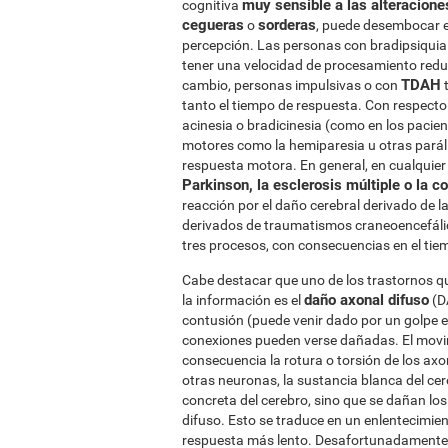
muy sensible a las alteracione
cognitiva
cegueras
sorderas
o
, puede desembocar e
percepción. Las personas con bradipsiqui
tener una velocidad de procesamiento red
TDAH
cambio, personas impulsivas o con
t
tanto el tiempo de respuesta. Con respecto
acinesia o bradicinesia (como en los pacie
motores como la hemiparesia u otras parál
respuesta motora. En general, en cualqui
Parkinson, la esclerosis múltiple o la c
reacción por el daño cerebral derivado de 
derivados de traumatismos craneoencefálic
tres procesos, con consecuencias en el tie
Cabe destacar que uno de los trastornos q
daño axonal difuso
la información es el
(D
contusión (puede venir dado por un golpe e
conexiones pueden verse dañadas. El movim
consecuencia la rotura o torsión de los ax
otras neuronas, la sustancia blanca del ce
concreta del cerebro, sino que se dañan los
difuso. Esto se traduce en un enlentecimien
respuesta más lento. Desafortunadamente 