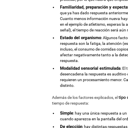
Familiaridad, preparación y expecta
que ya has dado respuesta anteriormen
Cuanto menos información nueva haya 
en el ejemplo de atletismo, esperas la 
señal), el tiempo de reacción será aún
Estado del organismo
: Algunos fact
respuesta son la fatiga, la atención (
incluso, el consumo de comidas copios
afectar negativamente tanto a la dete
respuesta.
Modalidad sensorial estimulada
: El
desencadena la respuesta es auditivo q
requieren un procesamiento menor. Ca
distinto.
tipo
Además de los factores explicados, el
tiempo de respuesta:
Simple
: hay una única respuesta a un 
cuando aparezca en la pantalla del or
De elección
: hay distintas respuestas