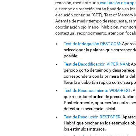
reacción, mediante una
evaluación neurops
el tiempo de reacción están basados en los 
ejecución continua (CPT), Test of Memory 
Además de medir tiempo de respuesta, tam
coordinación ojo-mano, inhibición, monitor
contextual, reconocimiento, atención focal
Test de Indagación REST-COM
: Aparec
seleccionar la palabra que correspon
posible.
Test de Decodificación VIPER-NAM
: A
periodo corto de tiempo y desaparece. 
corresponderá con la primera letra del 
llevarlo a cabo tan rápido como sea po
Test de Reconocimiento WOM-REST
: 
que recordar el orden de presentación 
Posteriormente, aparecerán cuatro seri
detectar la secuencia inicial.
Test de Resolución REST-SPER
: Apare
Habrá que pinchar en los estímulos obj
los estímulos intrusos.