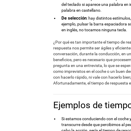
del teclado si aparece una palabra en i
palabra en castellano.
De selección
: hay distintos estímulo
ejemplo, pulsar la barra espaciadora 
en inglés, no tocamos ninguna tecla.
¿Por qué es tan importante el tiempo de re
respuesta nos permite ser ágiles y eficient
conversación, durante la conducción, en u
beneficios, pero es necesario que procese
pregunta en una entrevista, lo que se espe
como imprevistos en el coche o un buen de
con hacerlo rápido, ni vale con hacerlo bi
Afortunadamente, el tiempo de respuesta e
Ejemplos de tiempo
Si estamos conduciendo con el coche y
transcurre desde que percibimos al pe
cabo la acción, sería el tiempo de rea