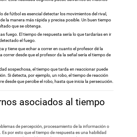
 de fútbol es esencial detectar los movimientos del rival,
 de la manera más rápida y precisa posible. Un buen tiempo
sultado que se obtenga.
tas fuego. El tiempo de respuesta sería lo que tardarías en ir
 detectado el fuego.
ca y tiene que echar a correr en cuanto el profesor dé la
 correr desde que el profesor da la señal sería el tiempo de
idad sospechosa, el tiempo que tarda en reaccionar puede
ción. Si detecta, por ejemplo, un robo, el tiempo de reacción
re desde que percibe el robo, hasta que inicia la persecución.
ornos asociados al tiempo
roblemas de percepción, procesamiento de la información o
. Es por esto que el tiempo de respuesta es una habilidad