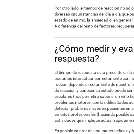
Por otro lado, el tiempo de reacción no sól
diversas circunstancias del día a día que pu
estado de ánimo, la ansiedad o, en general, 
A diferencia del resto de factores, recuper
¿Cómo medir y eval
respuesta?
El tiempo de respuesta está presente en la 
podamos interactuar correctamente con nue
rodean depende directamente de nuestro t
de reacción y conocer su estado puede ser 
escolares (nos permitirá saber si un niño t
problemas motores, con las dificultades ac
detectar problemas leves en pacientes en 
ámbitos profesionales (haciendo posible s
actividades que implique actuar rápidament
Es posible valorar de una manera eficaz y f